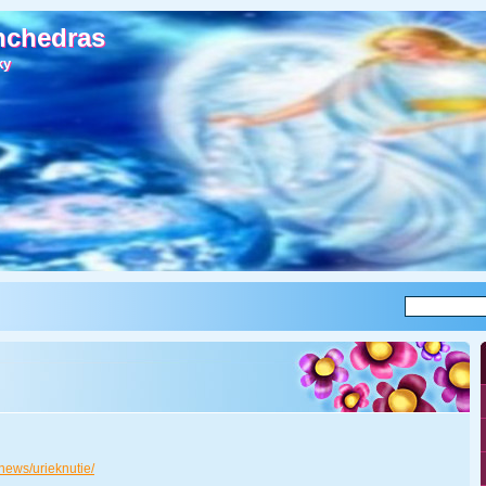
nchedras
nchedras
ky
ky
news/urieknutie/