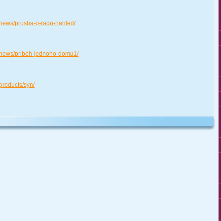
/news/prosba-o-radu-nahled/
/news/pribeh-jednoho-domu1/
products/syn/