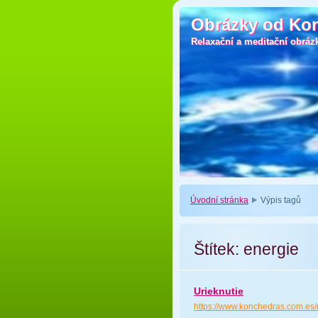
Obrázky od Ko
Obrázky od Ko
Relaxační a meditační obráz
Relaxační a meditační obráz
Úvodní stránka
Výpis tagů
Štítek: energie
Urieknutie
https://www.konchedras.com.es/