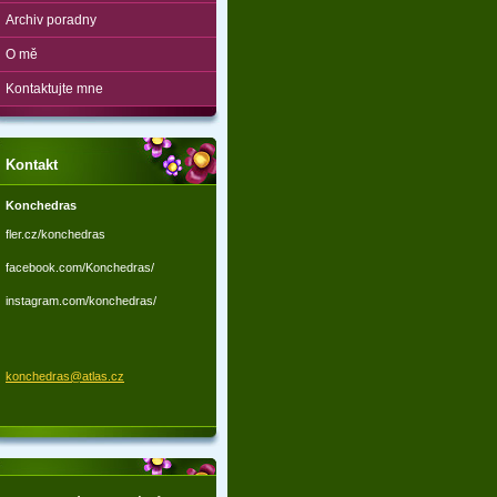
Archiv poradny
O mě
Kontaktujte mne
Kontakt
Konchedras
fler.cz/konchedras
facebook.com/Konchedras/
instagram.com/konchedras/
konchedr
as@atlas
.cz