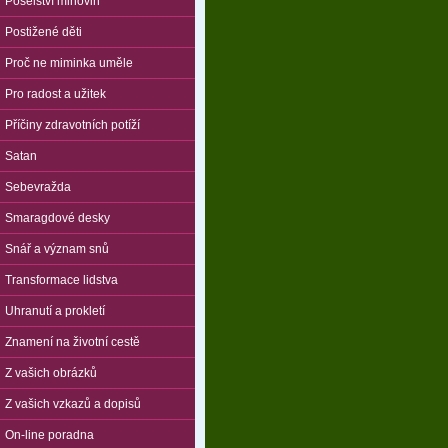
Poselství mlhovin
Postižené děti
Proč ne miminka uměle
Pro radost a užitek
Příčiny zdravotních potíží
Satan
Sebevražda
Smaragdové desky
Snář a význam snů
Transformace lidstva
Uhranutí a prokletí
Znamení na životní cestě
Z vašich obrázků
Z vašich vzkazů a dopisů
On-line poradna