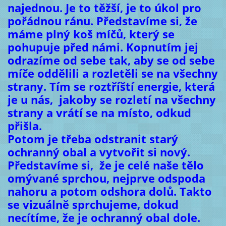
najednou. Je to těžší, je to úkol pro
pořádnou ránu. Představíme si, že
máme plný koš míčů, který se
pohupuje před námi. Kopnutím jej
odrazíme od sebe tak, aby se od sebe
míče oddělili a rozletěli se na všechny
strany. Tím se roztříští energie, která
je u nás, jakoby se rozletí na všechny
strany a vrátí se na místo, odkud
přišla.
Potom je třeba odstranit starý
ochranný obal a vytvořit si nový.
Představíme si, že je celé naše tělo
omývané sprchou, nejprve odspoda
nahoru a potom odshora dolů. Takto
se vizuálně sprchujeme, dokud
necítíme, že je ochranný obal dole.