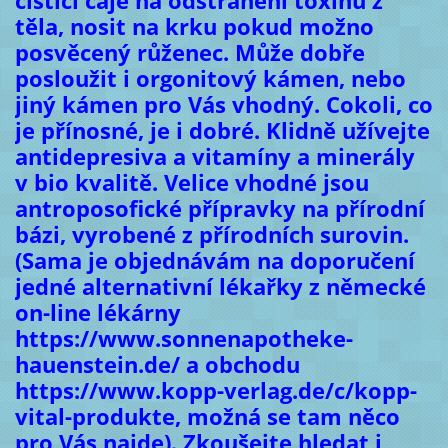
čistící čaje na odstranění toxinů z
těla, nosit na krku pokud možno
posvěcený růženec. Může dobře
posloužit i orgonitový kámen, nebo
jiný kámen pro Vás vhodný. Cokoli, co
je přínosné, je i dobré. Klidně užívejte
antidepresiva a vitamíny a minerály
v bio kvalitě. Velice vhodné jsou
antroposofické přípravky na přírodní
bázi, vyrobené z přírodních surovin.
(Sama je objednávám na doporučení
jedné alternativní lékařky z německé
on-line lékárny
https://www.sonnenapotheke-
hauenstein.de/ a obchodu
https://www.kopp-verlag.de/c/kopp-
vital-produkte, možná se tam něco
pro Vás najde). Zkoušejte hledat i