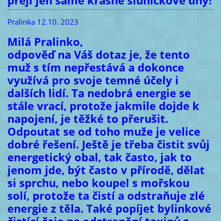
přeji jen samé krásné sluníčkové dny!
Pralinka 12.10. 2023
Milá Pralinko,
odpověď na Váš dotaz je, že tento
muž s tím nepřestává a dokonce
využívá pro svoje temné účely i
dalších lidí. Ta nedobrá energie se
stále vrací, protože jakmile dojde k
napojení, je těžké to přerušit.
Odpoutat se od toho muže je velice
dobré řešení. Ještě je třeba čistit svůj
energetický obal, tak často, jak to
jenom jde, být často v přírodě, dělat
si sprchu, nebo koupel s mořskou
solí, protože ta čistí a odstraňuje zlé
energie z těla. Také popíjet bylinkové