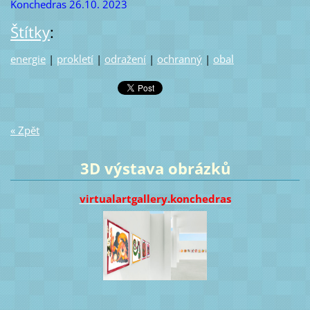
Konchedras 26.10. 2023
Štítky
:
energie
|
prokletí
|
odražení
|
ochranný
|
obal
« Zpět
3D výstava obrázků
virtualartgallery.konchedras