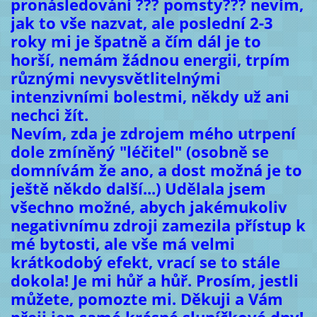
pronásledování ??? pomsty??? nevím,
jak to vše nazvat, ale poslední 2-3
roky mi je špatně a čím dál je to
horší, nemám žádnou energii, trpím
různými nevysvětlitelnými
intenzivními bolestmi, někdy už ani
nechci žít.
Nevím, zda je zdrojem mého utrpení
dole zmíněný "léčitel" (osobně se
domnívám že ano, a dost možná je to
ještě někdo další...) Udělala jsem
všechno možné, abych jakémukoliv
negativnímu zdroji zamezila přístup k
mé bytosti, ale vše má velmi
krátkodobý efekt, vrací se to stále
dokola! Je mi hůř a hůř. Prosím, jestli
můžete, pomozte mi. Děkuji a Vám