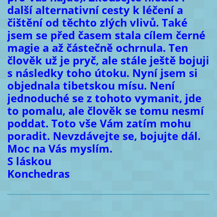
další alternativní cesty k léčení a
čištění od těchto zlých vlivů. Také
jsem se před časem stala cílem černé
magie a až částečně ochrnula. Ten
člověk už je pryč, ale stále ještě bojuji
s následky toho útoku. Nyní jsem si
objednala tibetskou mísu. Není
jednoduché se z tohoto vymanit, jde
to pomalu, ale člověk se tomu nesmí
poddat. Toto vše Vám zatím mohu
poradit. Nevzdávejte se, bojujte dál.
Moc na Vás myslím.
S láskou
Konchedras