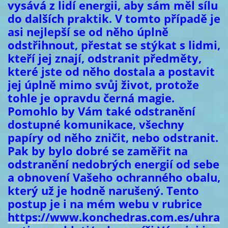
vysává z lidí energii, aby sám měl sílu
do dalších praktik. V tomto případě je
asi nejlepší se od něho úplně
odstřihnout, přestat se stýkat s lidmi,
kteří jej znají, odstranit předměty,
které jste od něho dostala a postavit
jej úplně mimo svůj život, protože
tohle je opravdu černá magie.
Pomohlo by Vám také odstranění
dostupné komunikace, všechny
papíry od něho zničit, nebo odstranit.
Pak by bylo dobré se zaměřit na
odstranění nedobrých energií od sebe
a obnovení Vašeho ochranného obalu,
který už je hodně narušený. Tento
postup je i na mém webu v rubrice
https://www.konchedras.com.es/uhra