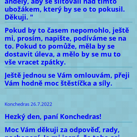
anděly, aby se slitovali nad tímto
ubožákem, který by se o to pokusil.
Děkuji. "
Pokud by to časem nepomohlo, ještě
mi, prosím, napište, podíváme se na
to. Pokud to pomůže, měla by se
dostavit úleva, a mělo by se mu to
vše vracet zpátky.
Ještě jednou se Vám omlouvám, přeji
Vám hodně moc štěstíčka a síly.
Konchedras 26.7.2022
Hezký den, paní Konchedras!
Moc Vám děkuji za odpověď, rady,