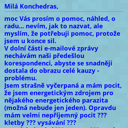
Milá Konchedras,
moc Vás prosím o pomoc, náhled, o
radu... nevím, jak to nazvat, ale
myslím, že potřebuji pomoc, protože
jsem u konce sil.
V dolní části e-mailové zprávy
nechávám naši předešlou
korespondenci, abyste se snadněji
dostala do obrazu celé kauzy -
problému.
Jsem strašně vyčerpaná a mám pocit,
že jsem energetickým zdrojem pro
nějakého energetického parazita
(možná nebude jen jeden). Opravdu
mám velmi nepříjemný pocit ???
kletby ??? vysávání ???