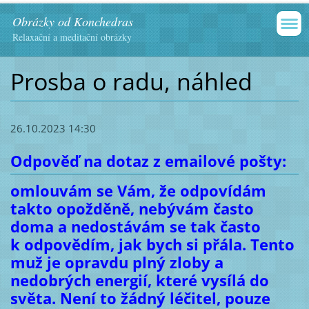
Obrázky od Konchedras
Relaxační a meditační obrázky
Prosba o radu, náhled
26.10.2023 14:30
Odpověď na dotaz z emailové pošty:
omlouvám se Vám, že odpovídám
takto opožděně, nebývám často
doma a nedostávám se tak často
k odpovědím, jak bych si přála. Tento
muž je opravdu plný zloby a
nedobrých energií, které vysílá do
světa. Není to žádný léčitel, pouze