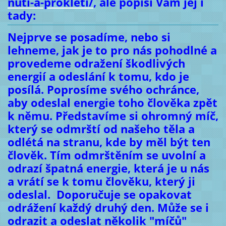
nuti-a-prokleti/
, ale popíši Vám jej i
tady:
Nejprve se posadíme, nebo si
lehneme, jak je to pro nás pohodlné a
provedeme odražení škodlivých
energií a odeslání k tomu, kdo je
posílá. Poprosíme svého ochránce,
aby odeslal energie toho člověka zpět
k němu. Představíme si ohromný míč,
který se odmrští od našeho těla a
odlétá na stranu, kde by měl být ten
člověk. Tím odmrštěním se uvolní a
odrazí špatná energie, která je u nás
a vrátí se k tomu člověku, který ji
odeslal. Doporučuje se opakovat
odrážení každý druhý den. Může se i
odrazit a odeslat několik "míčů"