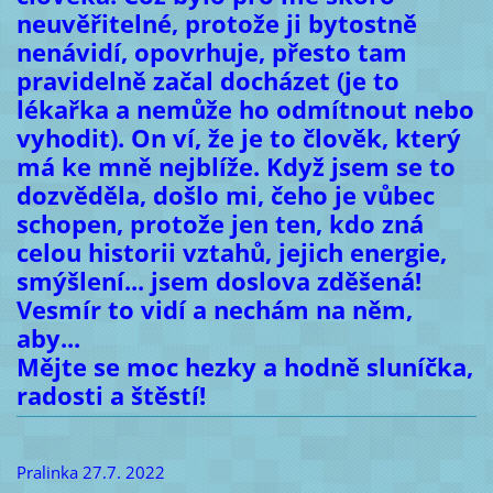
neuvěřitelné, protože ji bytostně
nenávidí, opovrhuje, přesto tam
pravidelně začal docházet (je to
lékařka a nemůže ho odmítnout nebo
vyhodit). On ví, že je to člověk, který
má ke mně nejblíže. Když jsem se to
dozvěděla, došlo mi, čeho je vůbec
schopen, protože jen ten, kdo zná
celou historii vztahů, jejich energie,
smýšlení... jsem doslova zděšená!
Vesmír to vidí a nechám na něm,
aby...
Mějte se moc hezky a hodně sluníčka,
radosti a štěstí!
Pralinka 27.7. 2022