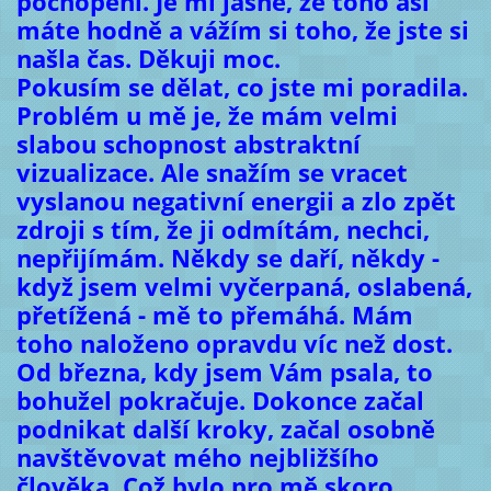
pochopení. Je mi jasné, že toho asi
máte hodně a vážím si toho, že jste si
našla čas. Děkuji moc.
Pokusím se dělat, co jste mi poradila.
Problém u mě je, že mám velmi
slabou schopnost abstraktní
vizualizace. Ale snažím se vracet
vyslanou negativní energii a zlo zpět
zdroji s tím, že ji odmítám, nechci,
nepřijímám. Někdy se daří, někdy -
když jsem velmi vyčerpaná, oslabená,
přetížená - mě to přemáhá. Mám
toho naloženo opravdu víc než dost.
Od března, kdy jsem Vám psala, to
bohužel pokračuje. Dokonce začal
podnikat další kroky, začal osobně
navštěvovat mého nejbližšího
člověka. Což bylo pro mě skoro