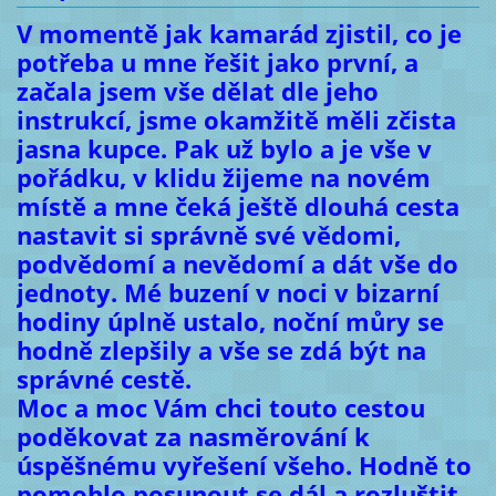
V momentě jak kamarád zjistil, co je
potřeba u mne řešit jako první, a
začala jsem vše dělat dle jeho
instrukcí, jsme okamžitě měli zčista
jasna kupce. Pak už bylo a je vše v
pořádku, v klidu žijeme na novém
místě a mne čeká ještě dlouhá cesta
nastavit si správně své vědomi,
podvědomí a nevědomí a dát vše do
jednoty. Mé buzení v noci v bizarní
hodiny úplně ustalo, noční můry se
hodně zlepšily a vše se zdá být na
správné cestě.
Moc a moc Vám chci touto cestou
poděkovat za nasměrování k
úspěšnému vyřešení všeho. Hodně to
pomohlo posunout se dál a rozluštit