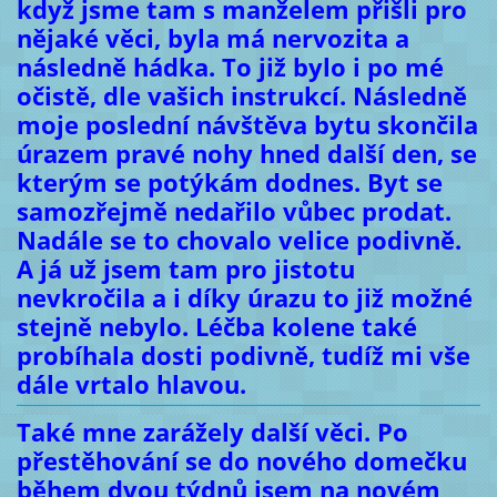
když jsme tam s manželem přišli pro
nějaké věci, byla má nervozita a
následně hádka. To již bylo i po mé
očistě, dle vašich instrukcí. Následně
moje poslední návštěva bytu skončila
úrazem pravé nohy hned další den, se
kterým se potýkám dodnes. Byt se
samozřejmě nedařilo vůbec prodat.
Nadále se to chovalo velice podivně.
A já už jsem tam pro jistotu
nevkročila a i díky úrazu to již možné
stejně nebylo. Léčba kolene také
probíhala dosti podivně, tudíž mi vše
dále vrtalo hlavou.
Také mne zarážely další věci. Po
přestěhování se do nového domečku
během dvou týdnů jsem na novém