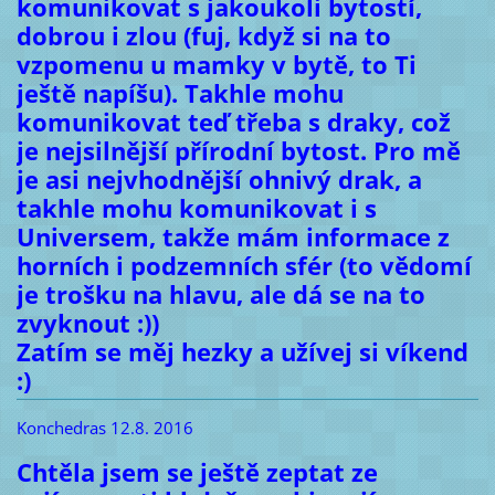
komunikovat s jakoukoli bytostí,
dobrou i zlou (fuj, když si na to
vzpomenu u mamky v bytě, to Ti
ještě napíšu). Takhle mohu
komunikovat teď třeba s draky, což
je nejsilnější přírodní bytost. Pro mě
je asi nejvhodnější ohnivý drak, a
takhle mohu komunikovat i s
Universem, takže mám informace z
horních i podzemních sfér (to vědomí
je trošku na hlavu, ale dá se na to
zvyknout :))
Zatím se měj hezky a užívej si víkend
:)
Konchedras 12.8. 2016
Chtěla jsem se ještě zeptat ze