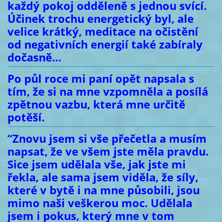
každý pokoj odděleně s jednou svící.
Účinek trochu energetický byl, ale
velice krátký, meditace na očistění
od negativních energií také zabíraly
dočasně…
Po půl roce mi paní opět napsala s
tím, že si na mne vzpomněla a posílá
zpětnou vazbu, která mne určitě
potěší.
“Znovu jsem si vše přečetla a musím
napsat, že ve všem jste měla pravdu.
Sice jsem udělala vše, jak jste mi
řekla, ale sama jsem viděla, že síly,
které v bytě i na mne působili, jsou
mimo naši veškerou moc. Udělala
jsem i pokus, který mne v tom