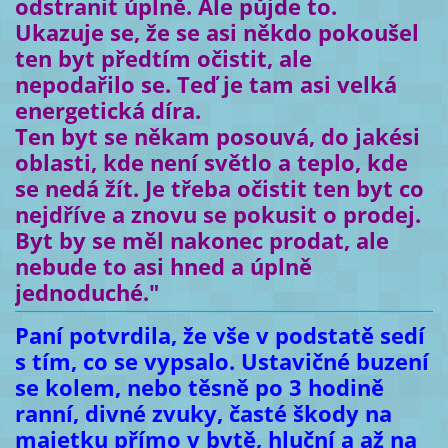
odstranit úplně. Ale půjde to.
Ukazuje se, že se asi někdo pokoušel
ten byt předtím očistit, ale
nepodařilo se. Teď je tam asi velká
energetická díra.
Ten byt se někam posouvá, do jakési
oblasti, kde není světlo a teplo, kde
se nedá žít. Je třeba očistit ten byt co
nejdříve a znovu se pokusit o prodej.
Byt by se měl nakonec prodat, ale
nebude to asi hned a úplně
jednoduché."
Paní potvrdila, že vše v podstatě sedí
s tím, co se vypsalo. Ustavičné buzení
se kolem, nebo těsně po 3 hodině
ranní, divné zvuky, časté škody na
majetku přímo v bytě, hluční a až na