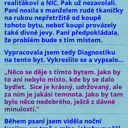
realiťákovi a NIC. Pak už nezavolali.
Paní nosila s manželem rudé tkaničky
na rukou nepřetržitě od koupě
tohoto bytu, neboť koupi provázely
také divné jevy. Paní předpokládala,
že problém bude s tím místem.
Vypracovala jsem tedy Diagnostiku
na tento byt. Vykreslilo se a vypsalo...
„Něco se děje s tímto bytem. Jako by
to ani nebylo místo, kde by se dalo
bydlet. Sice je krásný, udržovaný, ale
za ním je jakási temnota. Jako by tam
bylo něco nedobrého, ještě z dávné
minulosti.“
Během psaní jsem viděla noční