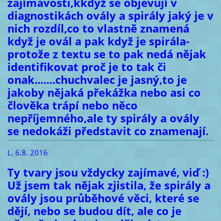
zajímavosti,kkdyž se objevují v
diagnostikách ovály a spirály jaký je v
nich rozdíl,co to vlastně znamená
když je ovál a pak když je spirála-
protože z textu se to pak nedá nějak
identifikovat proč je to tak či
onak.......chuchvalec je jasný,to je
jakoby nějaká překážka nebo asi co
člověka trápí nebo něco
nepříjemného,ale ty spirály a ovály
se nedokáži představit co znamenají.
L. 6.8. 2016
Ty tvary jsou vždycky zajímavé, viď :)
Už jsem tak nějak zjistila, že spirály a
ovály jsou průběhové věci, které se
dějí, nebo se budou dít, ale co je