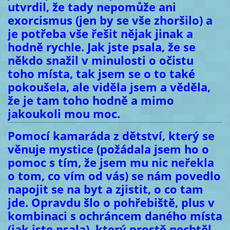
utvrdil, že tady nepomůže ani
exorcismus (jen by se vše zhoršilo) a
je potřeba vše řešit nějak jinak a
hodně rychle. Jak jste psala, že se
někdo snažil v minulosti o očistu
toho místa, tak jsem se o to také
pokoušela, ale viděla jsem a věděla,
že je tam toho hodně a mimo
jakoukoli mou moc.
Pomocí kamaráda z dětství, který se
věnuje mystice (požádala jsem ho o
pomoc s tím, že jsem mu nic neřekla
o tom, co vím od vás) se nám povedlo
napojit se na byt a zjistit, o co tam
jde. Opravdu šlo o pohřebiště, plus v
kombinaci s ochráncem daného místa
(jak jste psala), který prostě nechtěl,