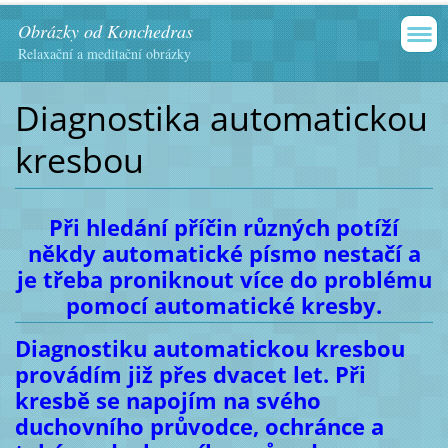
Obrázky od Konchedras
Relaxační a meditační obrázky
Diagnostika automatickou
kresbou
Při hledání příčin různých potíží
někdy automatické písmo nestačí a
je třeba proniknout více do problému
pomocí automatické kresby.
Diagnostiku automatickou kresbou
provádím již přes dvacet let. Při
kresbě se napojím na svého
duchovního průvodce, ochránce a