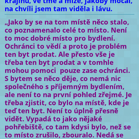
krajinu, ve tmě a mlze, jakoby močál,
na chvíli jsem tam viděla i lávu.
„Jako by se na tom místě něco stalo,
co poznamenalo celé to místo. Není
to moc dobré místo pro bydlení.
Ochránci to vědí a proto je problém
ten byt prodat. Ale přesto vše je
třeba ten byt prodat a v tomhle
mohou pomoci pouze zase ochránci.
S bytem se něco děje, co nemá nic
společného s příjemným bydlením,
ale není to na první pohled zřejmé. Je
třeba zjistit, co bylo na místě, kde je
teď ten byt. Není to úplně přesně
vidět. Vypadá to jako nějaké
pohřebiště, co tam kdysi bylo, než se
to místo zrušilo, zbouralo. Nedá se