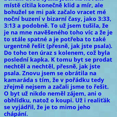
místě cítila konečně klid a mír, ale
bohužel se mi pak začalo vracet mé
noční buzení v bizarní časy, jako 3:33,
3:13 a podobně. To už jsem tušila, že
je na mne navěšeného toho víc a že je
to stále spatné a je potřeba to také
urgentně řešit (přesně, jak jste psala).
Do toho ten úraz s kolenem, což byla
poslední kapka. K tomu byt se prodat
nechtěl a nechtěl, přesně, jak jste
psala. Znovu jsem se obrátila na
kamaráda s tím, že v pořádku tedy
zřejmě nejsem a začali jsme to řešit.
O byt už nikdo neměl zájem, ani o
obhlídku, natož o koupi. Už i realiťák
se vyjádřil, že je to mimo jeho
chápání.