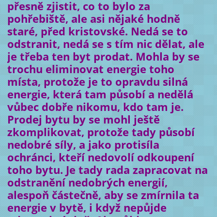
přesně zjistit, co to bylo za
pohřebiště, ale asi nějaké hodně
staré, před kristovské. Nedá se to
odstranit, nedá se s tím nic dělat, ale
je třeba ten byt prodat. Mohla by se
trochu eliminovat energie toho
místa, protože je to opravdu silná
energie, která tam působí a nedělá
vůbec dobře nikomu, kdo tam je.
Prodej bytu by se mohl ještě
zkomplikovat, protože tady působí
nedobré síly, a jako protisíla
ochránci, kteří nedovolí odkoupení
toho bytu. Je tady rada zapracovat na
odstranění nedobrých energií,
alespoň částečně, aby se zmírnila ta
energie v bytě, i když nepůjde