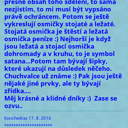
přesně obsah toho sdělení, to sama
nezjistím, to mi musí být vypsáno
právě ochráncem. Potom se ještě
vykreslují osmičky stojaté a ležaté.
Stojatá osmička je štěstí a ležatá
osmička peníze :) Nejhorší je když
jsou ležatá a stojací osmička
dohromady a v kruhu, to je symbol
satana...Potom tam bývají šipky,
které ukazují na důsledek něčeho.
Chuchvalce už známe :) Pak jsou ještě
nějaké jiné prvky, ale ty bývají
zřídka....
Měj krásné a klidné dníky :) Zase se
ozvu..
Konchedras 17. 8. 2016
*********************