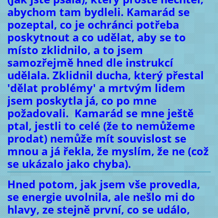
abychom tam bydleli. Kamarád se
pozeptal, co je ochránci potřeba
poskytnout a co udělat, aby se to
místo zklidnilo, a to jsem
samozřejmě hned dle instrukcí
udělala. Zklidnil ducha, který přestal
'dělat problémy' a mrtvým lidem
jsem poskytla já, co po mne
požadovali. Kamarád se mne ještě
ptal, jestli to celé (že to nemůžeme
prodat) nemůže mít souvislost se
mnou a já řekla, že myslím, že ne (což
se ukázalo jako chyba).
Hned potom, jak jsem vše provedla,
se energie uvolnila, ale nešlo mi do
hlavy, ze stejně první, co se událo,