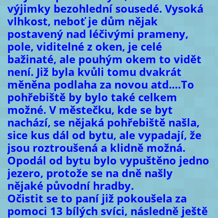
výjimky bezohlední sousedé. Vysoká
vlhkost, neboť je dům nějak
postavený nad léčivými prameny,
pole, viditelné z oken, je celé
bažinaté, ale pouhým okem to vidět
není. Již byla kvůli tomu dvakrát
měněna podlaha za novou atd.…To
pohřebiště by bylo také celkem
možné. V městečku, kde se byt
nachází, se nějaká pohřebiště našla,
sice kus dál od bytu, ale vypadají, že
jsou roztroušená a klidně možná.
Opodál od bytu bylo vypuštěno jedno
jezero, protože se na dně našly
nějaké původní hradby.
Očistit se to paní již pokoušela za
pomoci 13 bílých svíci, následně ještě