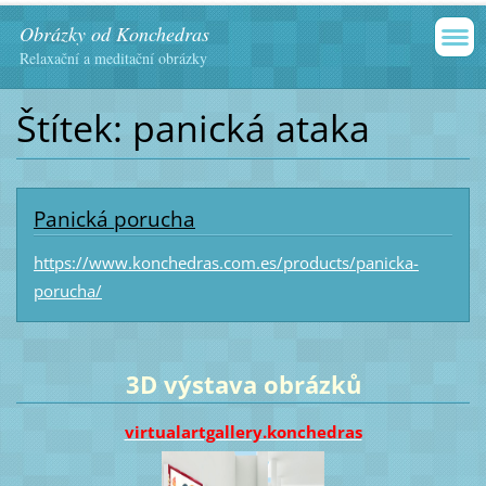
Obrázky od Konchedras
Relaxační a meditační obrázky
Štítek: panická ataka
Panická porucha
https://www.konchedras.com.es/products/panicka-
porucha/
3D výstava obrázků
virtualartgallery.konchedras