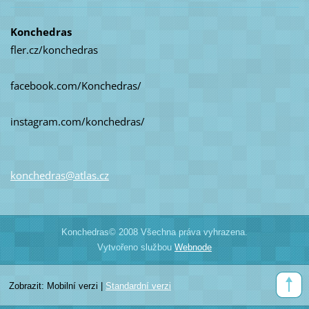
Konchedras
fler.cz/konchedras
facebook.com/Konchedras/
instagram.com/konchedras/
konchedr
as@atlas
.cz
Konchedras© 2008 Všechna práva vyhrazena.
Vytvořeno službou
Webnode
Zobrazit:
Mobilní verzi
|
Standardní verzi