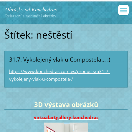
Obrázky od Konchedras
Relaxační a meditační obrázky
Štítek: neštěstí
31.7. Vykolejený vlak u Compostela... :(
https://www.konchedras.com.es/products/a31-7-
vykolejeny-vlak-u-compostela-/
3D výstava obrázků
virtualartgallery.konchedras