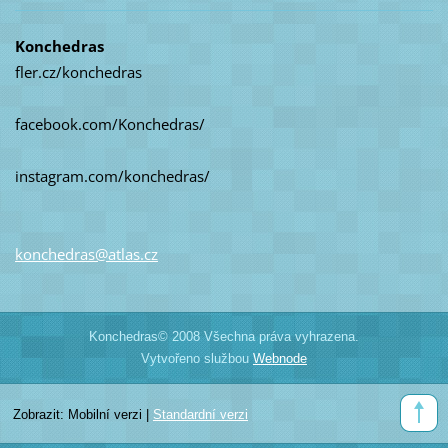
Konchedras
fler.cz/konchedras
facebook.com/Konchedras/
instagram.com/konchedras/
konchedr
as@atlas
.cz
Konchedras© 2008 Všechna práva vyhrazena.
Vytvořeno službou
Webnode
Zobrazit:
Mobilní verzi
|
Standardní verzi