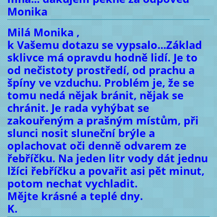
Monika
Milá Monika ,
k Vašemu dotazu se vypsalo...Základ
sklivce má opravdu hodně lidí. Je to
od nečistoty prostředí, od prachu a
špíny ve vzduchu. Problém je, že se
tomu nedá nějak bránit, nějak se
chránit. Je rada vyhýbat se
zakouřeným a prašným místům, při
slunci nosit sluneční brýle a
oplachovat oči denně odvarem ze
řebříčku. Na jeden litr vody dát jednu
lžíci řebříčku a povařit asi pět minut,
potom nechat vychladit.
Mějte krásné a teplé dny.
K.