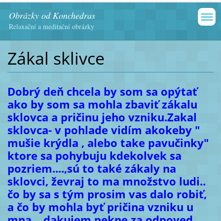
Obrázky od Konchedras
Relaxační a meditační obrázky
Zákal sklivce
Dobrý deň chcela by som sa opýtať
ako by som sa mohla zbaviť zákalu
sklovca a pričinu jeho vzniku.Zakal
sklovca- v pohlade vidím akokeby "
mušie krýdla , alebo take pavučinky"
ktore sa pohybuju kdekolvek sa
pozriem....,sú to také zákaly na
sklovci, ževraj to ma množstvo ludi..
čo by sa s tým prosim vas dalo robiť,
a čo by mohla byť pričina vzniku u
mna... dakujem pekne za odpoved