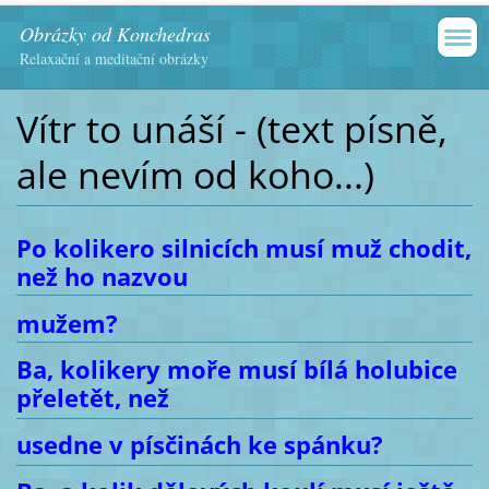
Obrázky od Konchedras
Relaxační a meditační obrázky
Vítr to unáší - (text písně,
ale nevím od koho...)
Po kolikero silnicích musí muž chodit,
než ho nazvou
mužem?
Ba, kolikery moře musí bílá holubice
přeletět, než
usedne v písčinách ke spánku?