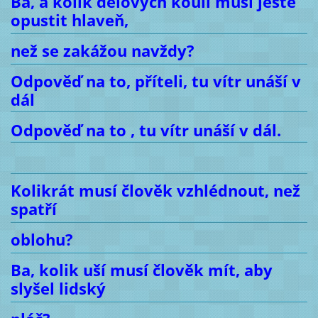
Ba, a kolik dělových koulí musí ještě
opustit hlaveň,
než se zakážou navždy?
Odpověď na to, příteli, tu vítr unáší v
dál
Odpověď na to , tu vítr unáší v dál.
Kolikrát musí člověk vzhlédnout, než
spatří
oblohu?
Ba, kolik uší musí člověk mít, aby
slyšel lidský