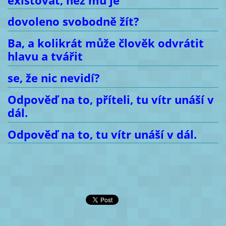
existovat, než mu je
dovoleno svobodně žít?
Ba, a kolikrát může člověk odvrátit
hlavu a tvářit
se, že nic nevidí?
Odpověď na to, příteli, tu vítr unáší v
dál.
Odpověď na to, tu vítr unáší v dál.