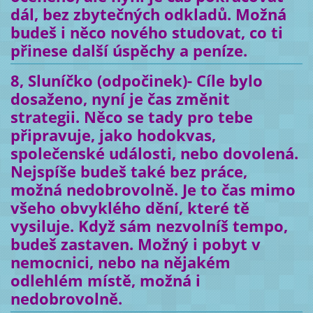
dál, bez zbytečných odkladů. Možná
budeš i něco nového studovat, co ti
přinese další úspěchy a peníze.
8, Sluníčko (odpočinek)- Cíle bylo
dosaženo, nyní je čas změnit
strategii. Něco se tady pro tebe
připravuje, jako hodokvas,
společenské události, nebo dovolená.
Nejspíše budeš také bez práce,
možná nedobrovolně. Je to čas mimo
všeho obvyklého dění, které tě
vysiluje. Když sám nezvolníš tempo,
budeš zastaven. Možný i pobyt v
nemocnici, nebo na nějakém
odlehlém místě, možná i
nedobrovolně.