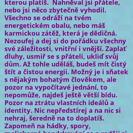
kterou platíš. Nahněval jsi přátele,
nebo jsi něco zbytečně vyhodil.
Všechno se odráží na tvém
energetickém obalu, nebo máš
karmickou zátěž, která je dědičná.
Nezoufej a dej si do pořádku všechny
své záležitosti, vnitřní i vnější. Zaplať
dluhy, usmiř se s přáteli, ukliď svůj
dům. Až tohle uděláš, budeš mít čistý
štít a čistou energii. Možný je i sňatek
s nějakým bohatým člověkem, ale
pozor na vypočítavé jednání, to
nepomůže, najdeš ještě větší bídu.
Pozor na ztrátu vlastních ideálů a
identity. Nic nepředstírej a na nic si
nehraj, šeredně na to doplatíš.
Zapomeň na hádky, spory,