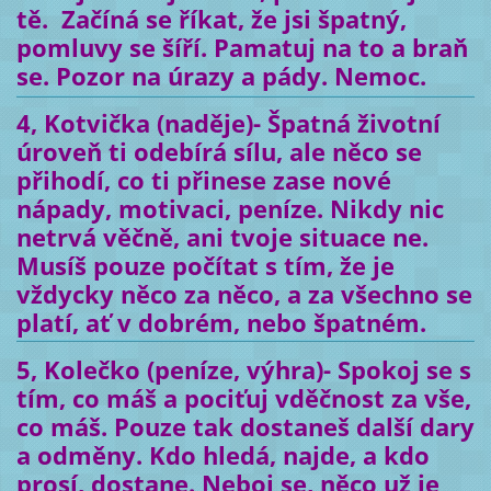
tě. Začíná se říkat, že jsi špatný,
pomluvy se šíří. Pamatuj na to a braň
se. Pozor na úrazy a pády. Nemoc.
4, Kotvička (naděje)- Špatná životní
úroveň ti odebírá sílu, ale něco se
přihodí, co ti přinese zase nové
nápady, motivaci, peníze. Nikdy nic
netrvá věčně, ani tvoje situace ne.
Musíš pouze počítat s tím, že je
vždycky něco za něco, a za všechno se
platí, ať v dobrém, nebo špatném.
5, Kolečko (peníze, výhra)- Spokoj se s
tím, co máš a pociťuj vděčnost za vše,
co máš. Pouze tak dostaneš další dary
a odměny. Kdo hledá, najde, a kdo
prosí, dostane. Neboj se, něco už je