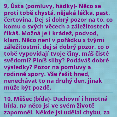
9, Ústa (pomluvy, hádky)- Něco se
proti tobě chystá, nějaká léčka, past,
čertovina. Dej si dobrý pozor na to, co
komu o svých věcech a záležitostech
říkáš. Možná je i krádež, podvod,
klam. Něco není v pořádku s tvými
záležitostmi, dej si dobrý pozor, co o
tobě vypovídají tvoje činy, máš čisté
svědomí? Plníš sliby? Podáváš dobré
výsledky? Pozor na pomluvy a
rodinné spory. Vše řešit hned,
nenechávat to na druhý den, jinak
může být pozdě.
10, Měšec (bída)- Duchovní i hmotná
bída, na něco jsi ve svém životě
zapomněl. Někde jsi udělal chybu, za