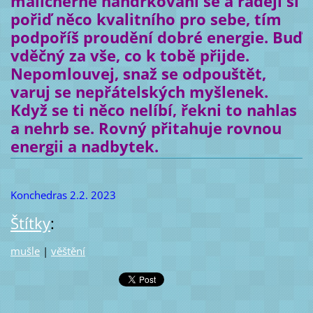
malicherné handrkování se a raději si
pořiď něco kvalitního pro sebe, tím
podpoříš proudění dobré energie. Buď
vděčný za vše, co k tobě přijde.
Nepomlouvej, snaž se odpouštět,
varuj se nepřátelských myšlenek.
Když se ti něco nelíbí, řekni to nahlas
a nehrb se. Rovný přitahuje rovnou
energii a nadbytek.
Konchedras 2.2. 2023
Štítky
:
mušle
|
věštění