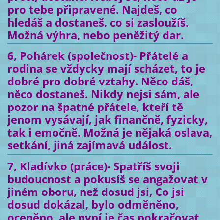
pro tebe připravené. Najdeš, co
hledáš a dostaneš, co si zasloužíš.
Možná výhra, nebo peněžitý dar.
6, Pohárek (společnost)- Přátelé a
rodina se vždycky mají scházet, to je
dobré pro dobré vztahy. Něco dáš,
něco dostaneš. Nikdy nejsi sám, ale
pozor na špatné přátele, kteří tě
jenom vysávají, jak finančně, fyzicky,
tak i emočně. Možná je nějaká oslava,
setkání, jiná zajímavá událost.
7, Kladívko (práce)- Spatříš svoji
budoucnost a pokusíš se angažovat v
jiném oboru, než dosud jsi, Co jsi
dosud dokázal, bylo odměněno,
oceněno, ale nyní je čas pokračovat