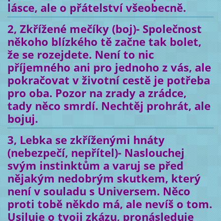
lásce, ale o přátelství všeobecně.
2, Zkřížené mečíky (boj)- Společnost
někoho blízkého tě začne tak bolet,
že se rozejdete. Není to nic
příjemného ani pro jednoho z vás, ale
pokračovat v životní cestě je potřeba
pro oba. Pozor na zrady a zrádce,
tady něco smrdí. Nechtěj prohrát, ale
bojuj.
3, Lebka se zkříženými hnáty
(nebezpečí, nepřítel)- Naslouchej
svým instinktům a varuj se před
nějakým nedobrým skutkem, který
není v souladu s Universem. Něco
proti tobě někdo má, ale nevíš o tom.
Usiluje o tvoji zkázu, pronásleduje