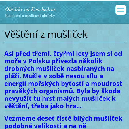
Obrázky od Konchedras
Relaxační a meditační obrázky
Věštění z mušliček
Asi před třemi, čtyřmi lety jsem si od
moře v Polsku přivezla několik
drobných mušliček nasbíraných na
pláži. Mušle v sobě nesou sílu a
energii mořských bytostí a moudrost
pravěkých organismů. Byla by škoda
nevyužít tu hrst malých mušliček k
věštění, třeba jako hra…
Vezmeme deset čistě bílých mušliček
podobné velikosti a na ně