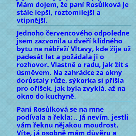
Mám dojem, že paní Rosůlková je
stále lepší, roztomilejší a
vtipnější.
Jednoho červencového odpoledne
jsem zazvonila u dveří klidného
bytu na nábřeží Vltavy, kde žije už
padesát let a požádala ji o
rozhovor. Vlastně o radu, jak žít s
úsměvem. Na zahrádce za okny
dorůstaly růže, sýkorka si přišla
pro oříšek, jak byla zvyklá, až na
okno do kuchyně.
Paní Rosůlková se na mne
podívala a řekla: „ Já nevím, jestli
vám řeknu nějakou moudrost.
Víte, já osobně mám důvěru a