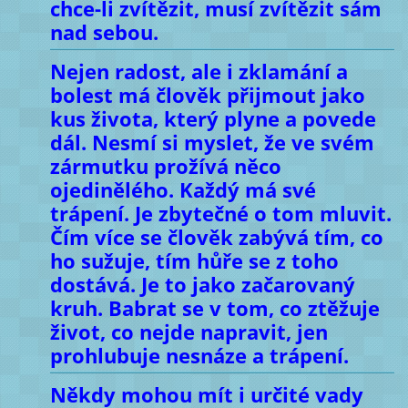
chce-li zvítězit, musí zvítězit sám
nad sebou.
Nejen radost, ale i zklamání a
bolest má člověk přijmout jako
kus života, který plyne a povede
dál. Nesmí si myslet, že ve svém
zármutku prožívá něco
ojedinělého. Každý má své
trápení. Je zbytečné o tom mluvit.
Čím více se člověk zabývá tím, co
ho sužuje, tím hůře se z toho
dostává. Je to jako začarovaný
kruh. Babrat se v tom, co ztěžuje
život, co nejde napravit, jen
prohlubuje nesnáze a trápení.
Někdy mohou mít i určité vady