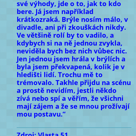
své výhody, jde o to, jak to kdo
bere. Já jsem například
krátkozraká. Brýle nosím málo, v
divadle, ani při zkouškách nikdy.
Ve většině rolí by to vadilo, a
kdybych si na ně jednou zvykla,
neviděla bych bez nich vůbec nic.
Jen jednou jsem hrála v brýlích a
byla jsem překvapená, kolik je v
hledišti lidí. Trochu mě to
trémovalo. Takhle přijdu na scénu
a prostě nevidím, jestli někdo
zívá nebo spí a věřím, že všichni
mají zájem a že se mnou prožívají
mou postavu.“
Zdroj: Vlasta 51