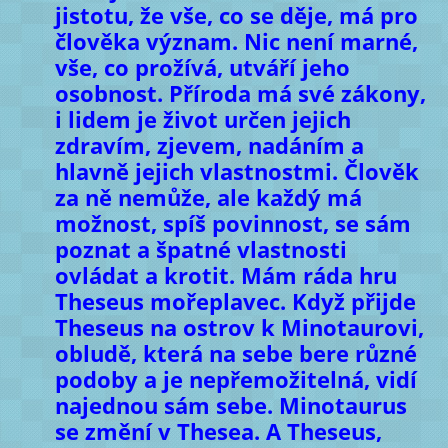
jistotu, že vše, co se děje, má pro
člověka význam. Nic není marné,
vše, co prožívá, utváří jeho
osobnost. Příroda má své zákony,
i lidem je život určen jejich
zdravím, zjevem, nadáním a
hlavně jejich vlastnostmi. Člověk
za ně nemůže, ale každý má
možnost, spíš povinnost, se sám
poznat a špatné vlastnosti
ovládat a krotit. Mám ráda hru
Theseus mořeplavec. Když přijde
Theseus na ostrov k Minotaurovi,
obludě, která na sebe bere různé
podoby a je nepřemožitelná, vidí
najednou sám sebe. Minotaurus
se změní v Thesea. A Theseus,