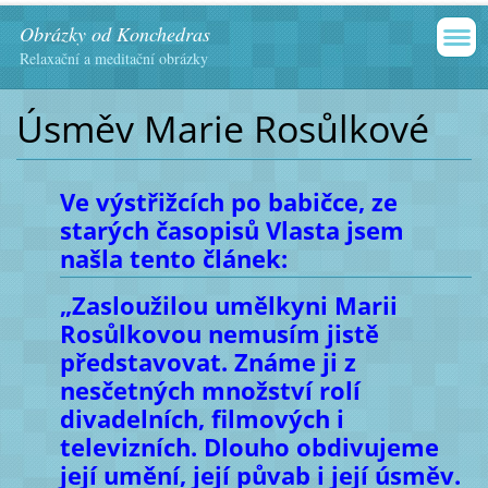
Obrázky od Konchedras
Relaxační a meditační obrázky
Úsměv Marie Rosůlkové
Ve výstřižcích po babičce, ze
starých časopisů Vlasta jsem
našla tento článek:
„Zasloužilou umělkyni Marii
Rosůlkovou nemusím jistě
představovat. Známe ji z
nesčetných množství rolí
divadelních, filmových i
televizních. Dlouho obdivujeme
její umění, její půvab i její úsměv.