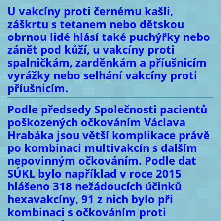
U vakcíny proti černému kašli,
záškrtu s tetanem nebo dětskou
obrnou lidé hlásí také puchýřky nebo
zánět pod kůží, u vakcíny proti
spalničkám, zarděnkám a příušnicím
vyrážky nebo selhání vakcíny proti
příušnicím.
Podle předsedy Společnosti pacientů
poškozených očkováním Václava
Hrabáka jsou větší komplikace právě
po kombinaci multivakcín s dalším
nepovinným očkováním. Podle dat
SÚKL bylo například v roce 2015
hlášeno 318 nežádoucích účinků
hexavakcíny, 91 z nich bylo při
kombinaci s očkováním proti