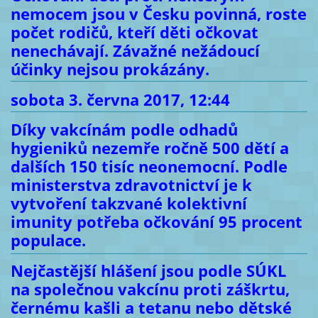
nemocem jsou v Česku povinná, roste
počet rodičů, kteří děti očkovat
nenechávají. Závažné nežádoucí
účinky nejsou prokázány.
sobota 3. června 2017, 12:44
Díky vakcínám podle odhadů
hygieniků nezemře ročně 500 dětí a
dalších 150 tisíc neonemocní. Podle
ministerstva zdravotnictví je k
vytvoření takzvané kolektivní
imunity potřeba očkování 95 procent
populace.
Nejčastější hlášení jsou podle SÚKL
na společnou vakcínu proti záškrtu,
černému kašli a tetanu nebo dětské