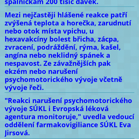
spalničkám 200 tisíc dávek.
Mezi nejčastěji hlášené reakce patří
zvýšená teplota a horečka, zarudnutí
nebo otok místa vpichu, u
hexavakcíny bolest břicha, zácpa,
zvracení, podráždění, rýma, kašel,
angína nebo neklidný spánek a
nespavost. Ze závažnějších pak
ekzém nebo narušení
psychomotorického vývoje včetně
vývoje řeči.
"Reakci narušení psychomotorického
vývoje SÚKL i Evropská léková
agentura monitoruje," uvedla vedoucí
oddělení farmakovigiliance SÚKL Eva
Jirsová.