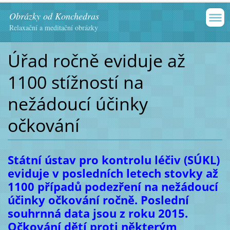
Obrázky od Konchedras
Relaxační a meditační obrázky
Úřad ročně eviduje až
1100 stížností na
nežádoucí účinky
očkování
Státní ústav pro kontrolu léčiv (SÚKL)
eviduje v posledních letech stovky až
1100 případů podezření na nežádoucí
účinky očkování ročně. Poslední
souhrnná data jsou z roku 2015.
Očkování dětí proti některým