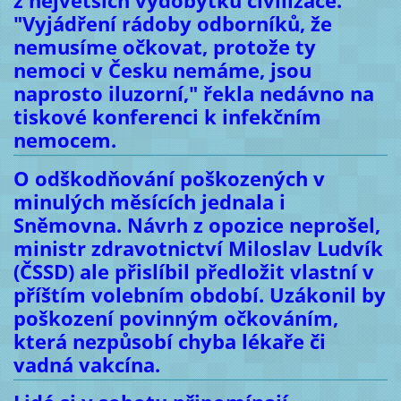
z největších výdobytků civilizace.
"Vyjádření rádoby odborníků, že
nemusíme očkovat, protože ty
nemoci v Česku nemáme, jsou
naprosto iluzorní," řekla nedávno na
tiskové konferenci k infekčním
nemocem.
O odškodňování poškozených v
minulých měsících jednala i
Sněmovna. Návrh z opozice neprošel,
ministr zdravotnictví Miloslav Ludvík
(ČSSD) ale přislíbil předložit vlastní v
příštím volebním období. Uzákonil by
poškození povinným očkováním,
která nezpůsobí chyba lékaře či
vadná vakcína.