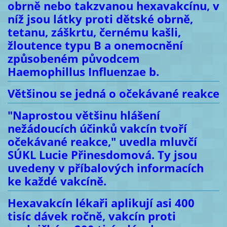
obrně nebo takzvanou hexavakcínu, v
níž jsou látky proti dětské obrně,
tetanu, záškrtu, černému kašli,
žloutence typu B a onemocnění
způsobeném původcem
Haemophillus Influenzae b.
Většinou se jedná o očekávané reakce
"Naprostou většinu hlášení
nežádoucích účinků vakcín tvoří
očekávané reakce," uvedla mluvčí
SÚKL Lucie Přinesdomová. Ty jsou
uvedeny v příbalových informacích
ke každé vakcíně.
Hexavakcín lékaři aplikují asi 400
tisíc dávek ročně, vakcín proti