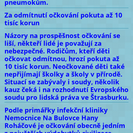
pneumokům.
Za odmítnutí očkování pokuta až 10
tisíc korun
Názory na prospěšnost očkování se
liší, někteří lidé je považují za
nebezpečné. Rodičům, kteří děti
očkovat odmítnou, hrozí pokuta až
10 tisíc korun. Neočkované děti také
nepřijímají školky a školy v přírodě.
Situací se zabývaly i soudy, několik
kauz čeká i na rozhodnutí Evropského
soudu pro lidská práva ve Štrasburku.
Podle primářky infekční kliniky
Nemocnice Na Bulovce Hany
Roháčové je očkování obecně jedním