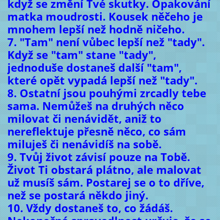
když se změní Tvé skutky. Opakování
matka moudrosti. Kousek něčeho je
mnohem lepší než hodně ničeho.
7. "Tam" není vůbec lepší než "tady".
Když se "tam" stane "tady",
jednoduše dostaneš další "tam",
které opět vypadá lepší než "tady".
8. Ostatní jsou pouhými zrcadly tebe
sama. Nemůžeš na druhých něco
milovat či nenávidět, aniž to
nereflektuje přesně něco, co sám
miluješ či nenávidíš na sobě.
9. Tvůj život závisí pouze na Tobě.
Život Ti obstará plátno, ale malovat
už musíš sám. Postarej se o to dříve,
než se postará někdo jiný.
10. Vždy dostaneš to, co žádáš.