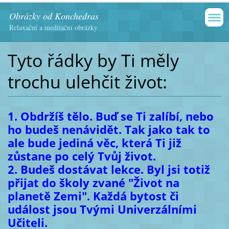
Obrázky od Konchedras
Relaxační a meditační obrázky
Tyto řádky by Ti měly
trochu ulehčit život:
1. Obdržíš tělo. Buď se Ti zalíbí, nebo
ho budeš nenávidět. Tak jako tak to
ale bude jediná věc, která Ti již
zůstane po celý Tvůj život.
2. Budeš dostávat lekce. Byl jsi totiž
přijat do školy zvané "Život na
planetě Zemi". Každá bytost či
událost jsou Tvými Univerzálními
Učiteli.