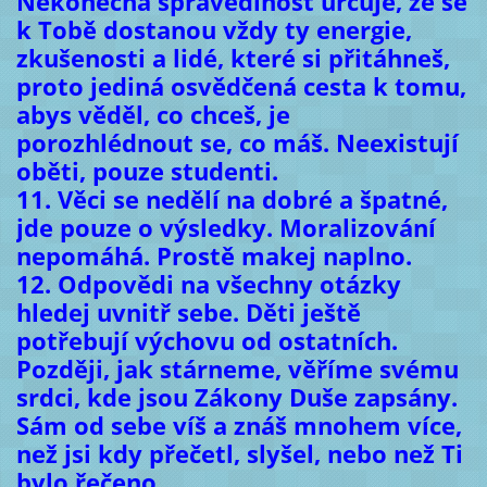
Nekonečná spravedlnost určuje, že se
k Tobě dostanou vždy ty energie,
zkušenosti a lidé, které si přitáhneš,
proto jediná osvědčená cesta k tomu,
abys věděl, co chceš, je
porozhlédnout se, co máš. Neexistují
oběti, pouze studenti.
11. Věci se nedělí na dobré a špatné,
jde pouze o výsledky. Moralizování
nepomáhá. Prostě makej naplno.
12. Odpovědi na všechny otázky
hledej uvnitř sebe. Děti ještě
potřebují výchovu od ostatních.
Později, jak stárneme, věříme svému
srdci, kde jsou Zákony Duše zapsány.
Sám od sebe víš a znáš mnohem více,
než jsi kdy přečetl, slyšel, nebo než Ti
bylo řečeno.