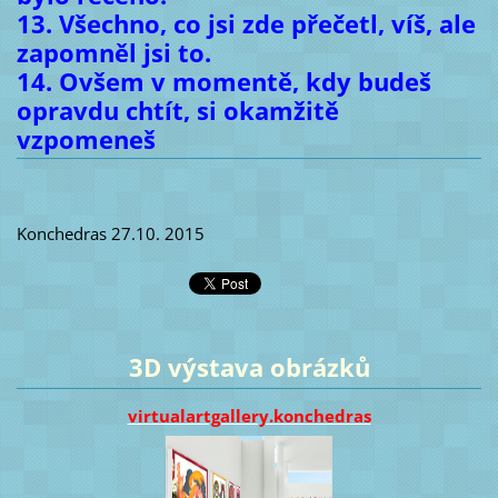
13. Všechno, co jsi zde přečetl, víš, ale
zapomněl jsi to.
14. Ovšem v momentě, kdy budeš
opravdu chtít, si okamžitě
vzpomeneš
Konchedras 27.10. 2015
3D výstava obrázků
virtualartgallery.konchedras