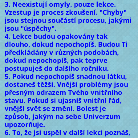
3. Neexistují omyly, pouze lekce.
Vzestup je proces zkoušení. "Chyby"
jsou stejnou součástí procesu, jakými
jsou "úspěchy".
4. Lekce budou opakovány tak
dlouho, dokud nepochopíš. Budou Ti
předkládány v různých podobách,
dokud nepochopíš, pak teprve
postupuješ do dalšího ročníku.
5. Pokud nepochopíš snadnou látku,
dostaneš těžší. Vnější problémy jsou
přesným odrazem Tvého vnitřního
stavu. Pokud si ujasníš vnitřní řád,
vnější svět se změní. Bolest je
způsob, jakým na sebe Univerzum
upozorňuje.
6. To, že jsi uspěl v další lekci poznáš,