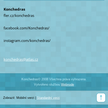
Konchedras
fler.cz/konchedras
facebook.com/Konchedras/
instagram.com/konchedras/
konchedr
as@atlas
.cz
Konchedras© 2008 Všechna práva vyhrazena.
Vytvořeno službou
Webnode
Zobrazit:
Mobilní verzi
|
Standardní verzi