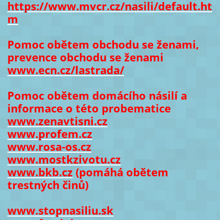
https://www.mvcr.cz/nasili/default.ht
m
Pomoc obětem obchodu se ženami,
prevence obchodu se ženami
www.ecn.cz/lastrada/
Pomoc obětem domácího násilí a
informace o této probematice
www.zenavtisni.cz
www.profem.cz
www.rosa-os.cz
www.mostkzivotu.cz
www.bkb.cz
(pomáhá obětem
trestných činů)
www.stopnasiliu.sk