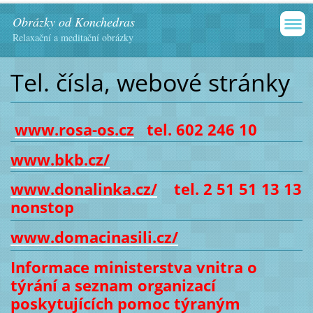
Obrázky od Konchedras
Relaxační a meditační obrázky
Tel. čísla, webové stránky
www.rosa-os.cz
tel. 602 246 10
www.bkb.cz/
www.donalinka.cz/
tel. 2 51 51 13 13
nonstop
www.domacinasili.cz/
Informace ministerstva vnitra o
týrání a seznam organizací
poskytujících pomoc týraným