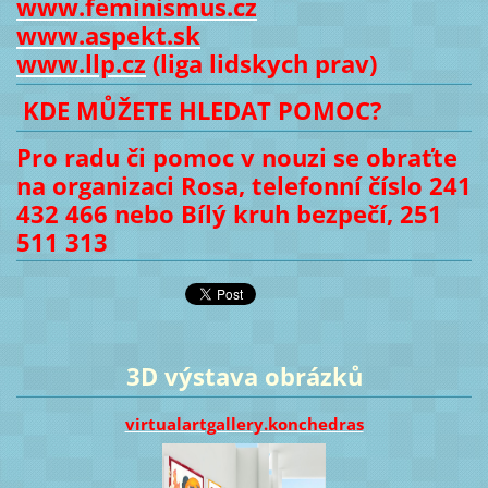
www.feminismus.cz
www.aspekt.sk
www.llp.cz
(liga lidskych prav)
KDE MŮŽETE HLEDAT POMOC?
Pro radu či pomoc v nouzi se obraťte
na organizaci Rosa, telefonní číslo 241
432 466 nebo Bílý kruh bezpečí, 251
511 313
3D výstava obrázků
virtualartgallery.konchedras