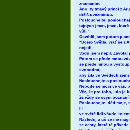
znamením.
Ano, ty tmavý princi z Aru
držíš uvězněnou.
Poslouchejte, poslouchejt
tajných jmen, jmen, které
vůli.”
Osvětlil jsem potom plam
“Dcero Světla, vrať se z 
nejedl.
Vodu jsem nepil. Zavolal j
Potom se přede mnou zdvi
se přede mnou a vystoupi
svobodná,
aby žila ve Světlech zems
Naslouchejte a poslouchej
Nebojte se moci ve vás, 
Věz, že pro toho, kdo je 
že vždy se svým poznáním 
Poslouchejte, děti moje, 
III
ve světě lidí všude kolem 
Následuj a uč se mé magii.
se cesty, která tě přivede