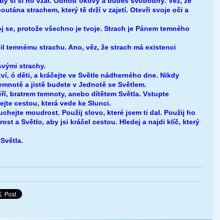
 aby si si ho vzal. Odhoď okovy a budeš svobodný. Věz, že
poutána strachem, který tě drží v zajetí. Otevři svoje oči a
oj se, protože všechno je tvoje. Strach je Pánem temného
il temnému strachu. Ano, věz, že strach má existenci
svými strachy.
tví, ó děti, a kráčejte ve Světle nádherného dne. Nikdy
emnotě a jistě budete v Jednotě se Světlem.
ěří, bratrem temnoty, anebo dítětem Světla. Vstupte
ejte cestou, která vede ke Slunci.
chejte moudrost. Použij slovo, které jsem ti dal. Použij ho
ost a Světlo, aby jsi kráčel cestou. Hledej a najdi klíč, který
Světla.