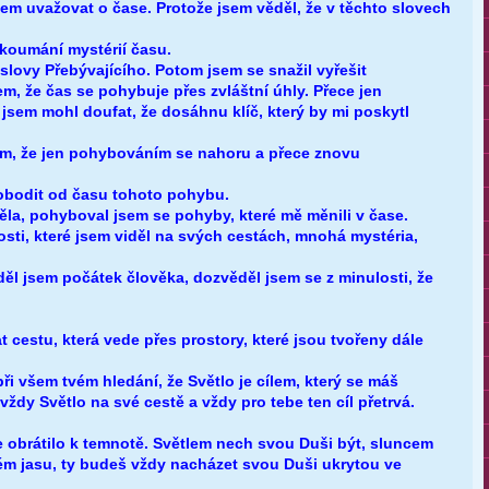
sem uvažovat o čase. Protože jsem věděl, že v těchto slovech
koumání mystérií času.
lovy Přebývajícího. Potom jsem se snažil vyřešit
em, že čas se pohybuje přes zvláštní úhly. Přece jen
 jsem mohl doufat, že dosáhnu klíč, který by mi poskytl
jsem, že jen pohybováním se nahoru a přece znovu
obodit od času tohoto pohybu.
ěla, pohyboval jsem se pohyby, které mě měnili v čase.
sti, které jsem viděl na svých cestách, mnohá mystéria,
děl jsem počátek člověka, dozvěděl jsem se z minulosti, že
t cestu, která vede přes prostory, které jsou tvořeny dále
ři všem tvém hledání, že Světlo je cílem, který se máš
vždy Světlo na své cestě a vždy pro tebe ten cíl přetrvá.
e obrátilo k temnotě. Světlem nech svou Duši být, sluncem
ném jasu, ty budeš vždy nacházet svou Duši ukrytou ve