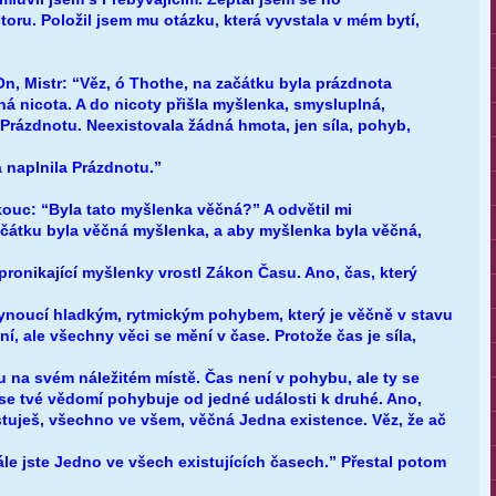
oru. Položil jsem mu otázku, která vyvstala v mém bytí,
n, Mistr: “Věz, ó Thothe, na začátku byla prázdnota
á nicota. A do nicoty přišla myšlenka, smysluplná,
a Prázdnotu. Neexistovala žádná hmota, jen síla, pohyb,
á naplnila Prázdnotu.”
řkouc: “Byla tato myšlenka věčná?” A odvětil mi
začátku byla věčná myšlenka, a aby myšlenka byla věčná,
pronikající myšlenky vrostl Zákon Času. Ano, čas, který
lynoucí hladkým, rytmickým pohybem, který je věčně v stavu
, ale všechny věci se mění v čase. Protože čas je síla,
u na svém náležitém místě. Čas není v pohybu, ale ty se
 se tvé vědomí pohybuje od jedné události k druhé. Ano,
stuješ, všechno ve všem, věčná Jedna existence. Věz, že ač
ále jste Jedno ve všech existujících časech.” Přestal potom