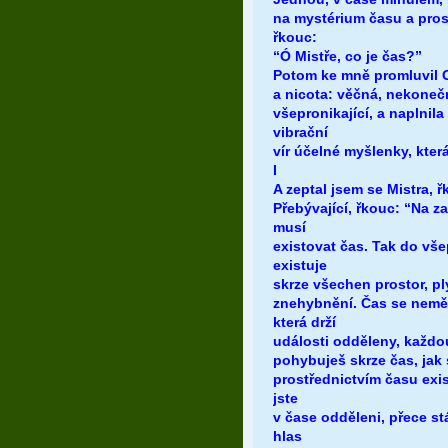
na mystérium času a prost
řkouc:
“Ó Mistře, co je čas?”
Potom ke mně promluvil O
a nicota: věčná, nekonečn
všepronikající, a naplnil
vibrační
vír účelné myšlenky, kter
I
A zeptal jsem se Mistra, 
Přebývající, řkouc: “Na 
musí
existovat čas. Tak do vše
existuje
skrze všechen prostor, p
znehybnění. Čas se nemění
která drží
události odděleny, každo
pohybuješ skrze čas, jak
prostřednictvím času exi
jste
v čase odděleni, přece st
hlas