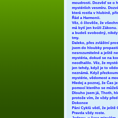
moudrosti. Dozvěď se o 
mystériích vesmíru. Dozv
která rostla v hlubině, př
Řád a Harmonii.
Věz, ó člověče, že všechn
má bytí jen kvůli Zákonu
a budeš svobodný, nikd
tmy.
Daleko, přes zvláštní pros
jsem do hloubky propasti
nesrozumitelné a ještě ne
mystéria, dokud se na k
neodhalilo. Věz, že mysté
jen tehdy, když je to vě
neznámá. Když přezkoumá
mystérie, vědomost a mou
Hledej a poznej, že Čas j
pomocí kterého se můžeš
Dlouho jsem já, Thoth, hl
protože vím, že vždy pře
Dokonce
Páni Cyklů vědí, že ještě 
Pravda vždy roste.
Jednou, v čase minulém, m