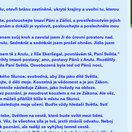
lu, otevři bránu zastíněné, ukryté krajiny a uvolni tu, kterou
e, poslouchejte tmaví Páni a Zářící, a prostřednictvím jejich
 znám a dokáži je vyslovit, poslouchejte a poslechněte mou
enem svůj kruh a zavolal jsem Ji do úrovní prostoru nad.
Arulu. Sedmkrát a sedmkrát jsem prošel ohněm. Jídlo jsem
sem tě z Arulu, z říše Ekeršegal, povolávám tě, Paní Světla.”
hly tmavé postavy; ano, postavy Pánů z Arulu. Rozdělily
la Paní Světla. Osvobozená byla teď od Pánů noci,
kého Slunce, svobodná, aby žila jako dítě Světla.
te, ó děti moje. Kouzelná je vědomost a je jen Zákon.
protože následuje Zákon, jako hvězdy na obloze.
bez poznání, je moudrost kouzlem a ne ze Zákona. Ale věz,
můžeš přiblížit blíže k místu na Slunci.
následujte moje učení. Buďte vždy hledači Světla. Sviť
tebe, Světlem na cestě, které bude svítit mezi lidmi.
 Věz, že všechna síla je tvá, jestli ztrácíš odvahu. Neboj
 k poznání, ale raději se vyhýbej temné cestě.