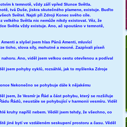
tvím k temnotě, vždy září vpřed Slunce Světla.
notě, tvá Duše, jiskra skutečného plamene, existuje. Buďto
všech Světel. Najdi při Zdroji Konec svého cíle.
bez velkého Světla nic nemůže nikdy existovat. Věz, že
dce Světla vždy existuje. Ano, ač spoutáno v temnotě,
 Amenti a slyšel jsem hlas Pánů Amenti, mluvící
rze ticho, slova síly, mohutné a mocné. Zazpívali píseň
tu nahoru. Ano, viděl jsem velkou cestu otevřenou a podíval
děl jsem pohyby cyklů, rozsáhlé, jak to myšlenka Zdroje
konce Nekonečno se pohybuje dále k nějakému
ěl jsem, že Vesmír je Řád a část pohybu, který se rozšiřuje
Řádu Řádů, neustále se pohybující v harmonii vesmíru. Viděl
áhlé kruhy napříč nebem. Věděl jsem tehdy, že všechno, co
ještě jiné bytí ve vzdáleném seskupení prostoru a času. Věděl