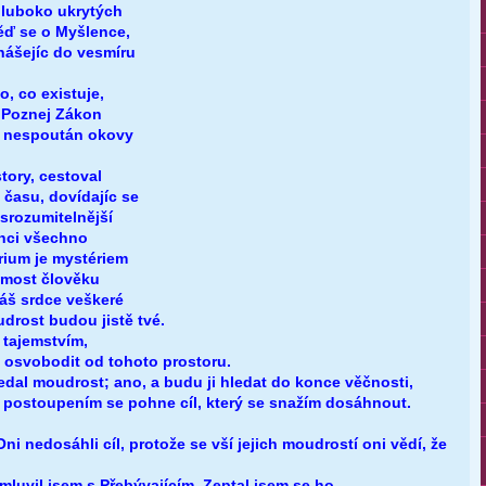
hluboko ukrytých
ěď se o Myšlence,
inášejíc do vesmíru
o, co existuje,
. Poznej Zákon
y nespoután okovy
tory, cestoval
 času, dovídajíc se
srozumitelnější
onci všechno
rium je mystériem
domost člověku
š srdce veškeré
drost budou jistě tvé.
e tajemstvím,
 osvobodit od tohoto prostoru.
edal moudrost; ano, a budu ji hledat do konce věčnosti,
d postoupením se pohne cíl, který se snažím dosáhnout.
Oni nedosáhli cíl, protože se vší jejich moudrostí oni vědí, že
luvil jsem s Přebývajícím. Zeptal jsem se ho