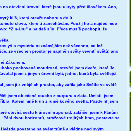
c na otevření úrovní, které jsou ukryty před člověkem. Ano,
rytý klíč, který otevře nahoru a dolů.
 tomuto slovu, které ti zanechávám. Použij ho a najdeš moc
ovo: “Zin-Uru” a najdeš sílu. Přece musíš pochopit, že
ověka.
 poslyš o mystériu neznámějším než všechno, co leží
če, že všechen prostor je naplněn světy vevnitř světů; ano,
ené Zákonem.
boko pochované moudrosti, otevřel jsem dveře, které Je
avolal jsem z jiných úrovní bytí, jednu, která byla světlejší
l jsem ji z vnějších prostor, aby zářila jako Světlo ve světě
Měl jsem oblečené roucho z purpuru a zlata. Umístil jsem
tříbra. Kolem mně kruh z rumělkového světla. Pozdvihl jsem
které otevírá cestu k úrovním zponad, zakřičel jsem k Pánům
“Páni dvou horizontů, strážcové trojitých bran, postavte se
k Hvězda povstane na svém trůně a vládne nad svým