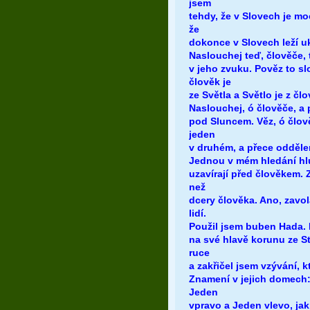
jsem
tehdy, že v Slovech je mo
že
dokonce v Slovech leží uk
Naslouchej teď, člověče,
v jeho zvuku. Pověz to sl
člověk je
ze Světla a Světlo je z čl
Naslouchej, ó člověče, a
pod Sluncem. Věz, ó člově
jeden
v druhém, a přece odděl
Jednou v mém hledání hlu
uzavírají před člověkem. Z
než
dcery člověka. Ano, zavola
lidí.
Použil jsem buben Hada. 
na své hlavě korunu ze S
ruce
a zakřičel jsem vzývání, 
Znamení v jejich domech: 
Jeden
vpravo a Jeden vlevo, ja