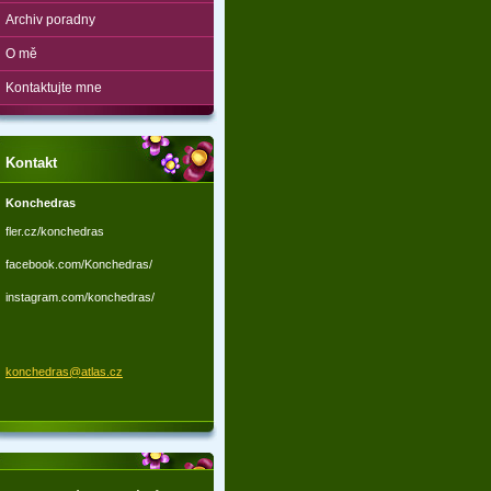
Archiv poradny
O mě
Kontaktujte mne
Kontakt
Konchedras
fler.cz/konchedras
facebook.com/Konchedras/
instagram.com/konchedras/
konchedr
as@atlas
.cz