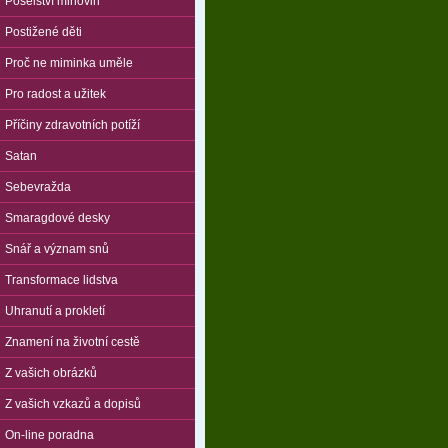
Poselství mlhovin
Postižené děti
Proč ne miminka uměle
Pro radost a užitek
Příčiny zdravotních potíží
Satan
Sebevražda
Smaragdové desky
Snář a význam snů
Transformace lidstva
Uhranutí a prokletí
Znamení na životní cestě
Z vašich obrázků
Z vašich vzkazů a dopisů
On-line poradna