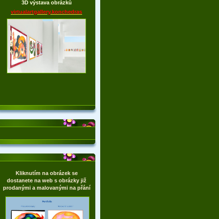
3D výstava obrázků
virtualartgallery.konchedras
Kliknutím na obrázek se
dostanete na web s obrázky již
prodanými a malovanými na přání