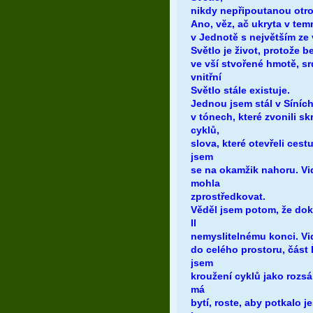
nikdy nepřipoutanou otroc
Ano, věz, ač ukryta v tem
v Jednotě s největším ze 
Světlo je život, protože 
ve vší stvořené hmotě, sr
vnitřní
Světlo stále existuje.
Jednou jsem stál v Síních
v tónech, které zvonili sk
cyklů,
slova, které otevřeli ces
jsem
se na okamžik nahoru. Vi
mohla
zprostředkovat.
Věděl jsem potom, že do
II
nemyslitelnému konci. Vid
do celého prostoru, část 
jsem
kroužení cyklů jako rozs
má
bytí, roste, aby potkalo 