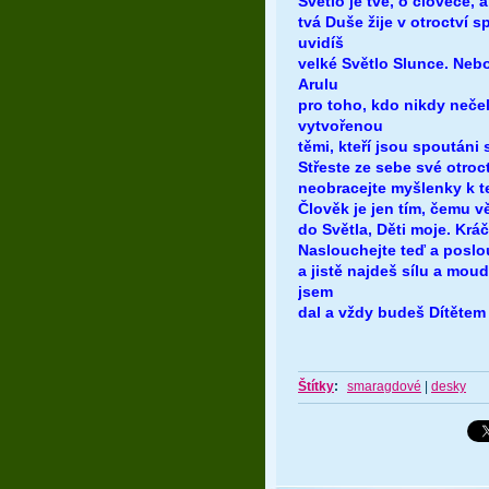
Světlo je tvé, ó člověče,
tvá Duše žije v otroctví s
uvidíš
velké Světlo Slunce. Neb
Arulu
pro toho, kdo nikdy nečel
vytvořenou
těmi, kteří jsou spoutáni 
Střeste ze sebe své otroc
neobracejte myšlenky k t
Člověk je jen tím, čemu v
do Světla, Děti moje. Kráč
Naslouchejte teď a poslou
a jistě najdeš sílu a moudr
jsem
dal a vždy budeš Dítětem 
Štítky
:
smaragdové
|
desky