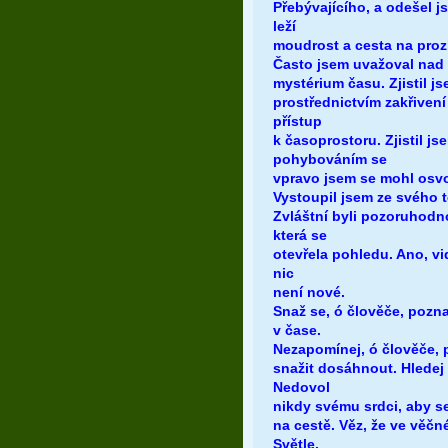
Přebývajícího, a odešel j
leží
moudrost a cesta na proz
Často jsem uvažoval nad s
mystérium času. Zjistil js
prostřednictvím zakřivení
přístup
k časoprostoru. Zjistil 
pohybováním se
vpravo jsem se mohl osv
Vystoupil jsem ze svého t
Zvláštní byli pozoruhodno
která se
otevřela pohledu. Ano, vi
nic
není nové.
Snaž se, ó člověče, pozna
v čase.
Nezapomínej, ó člověče, p
snažit dosáhnout. Hledej 
Nedovol
nikdy svému srdci, aby s
na cestě. Věz, že ve věč
Světle,