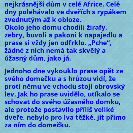
nejkrásnější dům v celé Africe. Celé
dny polehávalo ve dveřích s rypákem
zvednutým až k obloze.
Okolo jeho domu chodili žirafy,
zebry, buvoli a pakoni k napajedlu a
prase si vždy jen odfrklo. „Pche“,
žádné z nich nemá tak skvělý a
úžasný dům, jako já.
Jednoho dne vykouklo prase opět ze
svého domečku a s hrůzou vidí, že
proti němu ve vchodu stojí obrovský
lev. Jak ho prase uvidělo, utíkalo se
schovat do svého úžasného domku,
ale protože postavilo příliš veliké
dveře, nebylo pro lva těžké, jít přímo
za ním do domečku.