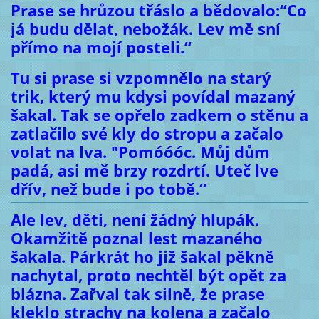
Prase se hrůzou třáslo a bědovalo:“Co
já budu dělat, nebožák. Lev mě sní
přímo na mojí posteli.“
Tu si prase si vzpomnělo na starý
trik, který mu kdysi povídal mazaný
šakal. Tak se opřelo zadkem o stěnu a
zatlačilo své kly do stropu a začalo
volat na lva. "Pomóóóc. Můj dům
padá, asi mě brzy rozdrtí. Uteč lve
dřív, než bude i po tobě.“
Ale lev, děti, není žádný hlupák.
Okamžitě poznal lest mazaného
šakala. Párkrát ho již šakal pěkně
nachytal, proto nechtěl být opět za
blázna. Zařval tak silně, že prase
kleklo strachy na kolena a začalo