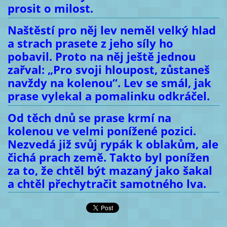
prosit o milost.
Naštěstí pro něj lev neměl velký hlad
a strach prasete z jeho síly ho
pobavil. Proto na něj ještě jednou
zařval: „Pro svoji hloupost, zůstaneš
navždy na kolenou“. Lev se smál, jak
prase vylekal a pomalinku odkráčel.
Od těch dnů se prase krmí na
kolenou ve velmi ponížené pozici.
Nezvedá již svůj rypák k oblakům, ale
čichá prach země. Takto byl ponížen
za to, že chtěl být mazaný jako šakal
a chtěl přechytračit samotného lva.