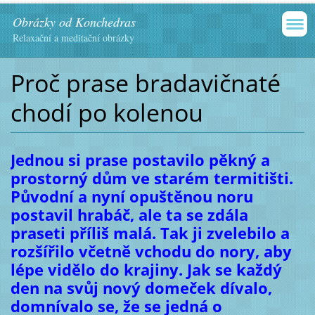
Obrázky od Konchedras
Relaxační a meditační obrázky
Proč prase bradavičnaté
chodí po kolenou
Jednou si prase postavilo pěkný a
prostorný dům ve starém termitišti.
Původní a nyní opuštěnou noru
postavil hrabáč, ale ta se zdála
praseti příliš malá. Tak ji zvelebilo a
rozšířilo včetně vchodu do nory, aby
lépe vidělo do krajiny. Jak se každý
den na svůj nový domeček dívalo,
domnívalo se, že se jedná o