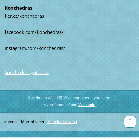
Konchedras
fler.cz/konchedras
facebook.com/Konchedras/
instagram.com/konchedras/
konchedr
as@atlas
.cz
Konchedras© 2008 Všechna práva vyhrazena.
Vytvořeno službou
Webnode
Zobrazit:
Mobilní verzi
|
Standardní verzi