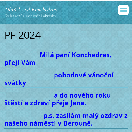
Obrázky od Konchedras
Relaxační a meditační obrázky
PF 2024
Milá paní Konchedras,
přeji Vám
pohodové vánoční
svátky
a do nového roku
štěstí a zdraví přeje Jana.
p.s. zasílám malý ozdrav z
našeho náměstí v Berouně.