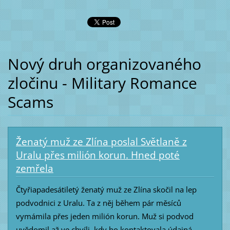
Nový druh organizovaného
zločinu - Military Romance
Scams
Ženatý muž ze Zlína poslal Světlaně z
Uralu přes milión korun. Hned poté
zemřela
Čtyřiapadesátiletý ženatý muž ze Zlína skočil na lep
podvodnici z Uralu. Ta z něj během pár měsíců
vymámila přes jeden milión korun. Muž si podvod
uvědomil až ve chvíli, kdy ho kontaktovala údajná