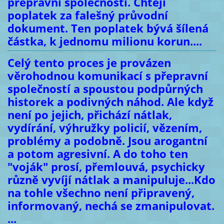
přepravní společnosti. Chtějí
poplatek za falešný průvodní
dokument. Ten poplatek bývá šílená
částka, k jednomu milionu korun....
Celý tento proces je provázen
věrohodnou komunikací s přepravní
společností a spoustou podpůrných
historek a podivných náhod. Ale když
není po jejich, přichází nátlak,
vydírání, výhružky policií, vězením,
problémy a podobně. Jsou arogantní
a potom agresivní. A do toho ten
"voják" prosí, přemlouvá, psychicky
různě vyvíjí nátlak a manipuluje...Kdo
na tohle všechno není připravený,
informovaný, nechá se zmanipulovat.
...