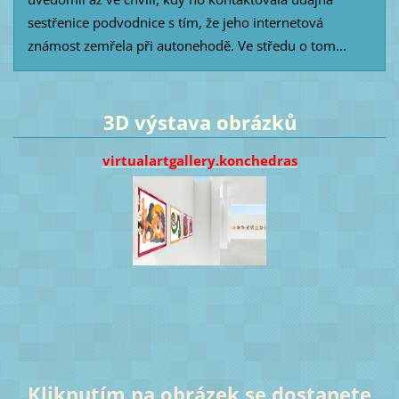
sestřenice podvodnice s tím, že jeho internetová
známost zemřela při autonehodě. Ve středu o tom...
3D výstava obrázků
virtualartgallery.konchedras
Kliknutím na obrázek se dostanete