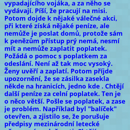
vypadajícího vojáka, a za něho se
vydávají. Píší, že pracují na misi.
Potom dojde k nějaké válečné akci,
při které získá nějaké peníze, ale
nemůže je poslat domů, protože sám
k penězům přístup prý nemá, nesmí
mít a nemůže zaplatit poplatek.
Požádá o pomoc s poplatkem za
odeslání. Není až tak moc vysoký.
Ženy uvěří a zaplatí. Potom příjde
upozornění, že se zásilka zasekla
někde na hranicích, jedno kde . Chtějí
další peníze za celní poplatek. Ten je
o něco větší. Pošle se poplatek, a zase
je problém. Například byl "balíček"
otevřen, a zjistilo se, že porušuje
předpisy mezinárodní letecké