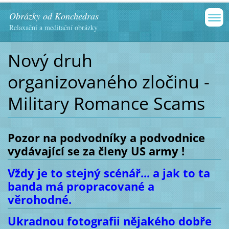
Obrázky od Konchedras
Relaxační a meditační obrázky
Nový druh
organizovaného zločinu -
Military Romance Scams
Pozor na podvodníky a podvodnice
vydávající se za členy US army !
Vždy je to stejný scénář... a jak to ta
banda má propracované a
věrohodné.
Ukradnou fotografii nějakého dobře