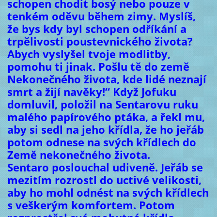
schopen chodit bosý nebo pouze v
tenkém oděvu během zimy. Myslíš,
že bys kdy byl schopen odříkání a
trpělivosti poustevnického života?
Abych vyslyšel tvoje modlitby,
pomohu ti jinak. Pošlu tě do země
Nekonečného života, kde lidé neznají
smrt a žijí navěky!“ Když Jofuku
domluvil, položil na Sentarovu ruku
malého papírového ptáka, a řekl mu,
aby si sedl na jeho křídla, že ho jeřáb
potom odnese na svých křídlech do
Země nekonečného života.
Sentaro poslouchal udiveně. Jeřáb se
mezitím rozrostl do uctivé velikosti,
aby ho mohl odnést na svých křídlech
s veškerým komfortem. Potom