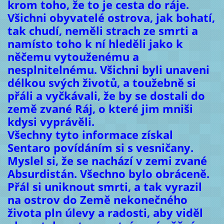
krom toho, že to je cesta do ráje.
Všichni obyvatelé ostrova, jak bohatí,
tak chudí, neměli strach ze smrti a
namísto toho k ní hleděli jako k
něčemu vytouženému a
nesplnitelnému. Všichni byli unaveni
délkou svých životů, a toužebně si
přáli a vyčkávali, že by se dostali do
země zvané Ráj, o které jim mniši
kdysi vyprávěli.
Všechny tyto informace získal
Sentaro povídáním si s vesničany.
Myslel si, že se nachází v zemi zvané
Absurdistán. Všechno bylo obráceně.
Přál si uniknout smrti, a tak vyrazil
na ostrov do Země nekonečného
života pln úlevy a radosti, aby viděl