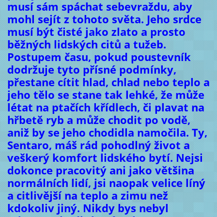
musí sám spáchat sebevraždu, aby
mohl sejít z tohoto světa. Jeho srdce
musí být čisté jako zlato a prosto
běžných lidských citů a tužeb.
Postupem času, pokud poustevník
dodržuje tyto přísné podmínky,
přestane cítit hlad, chlad nebo teplo a
jeho tělo se stane tak lehké, že může
létat na ptačích křídlech, či plavat na
hřbetě ryb a může chodit po vodě,
aniž by se jeho chodidla namočila. Ty,
Sentaro, máš rád pohodlný život a
veškerý komfort lidského bytí. Nejsi
dokonce pracovitý ani jako většina
normálních lidí, jsi naopak velice líný
a citlivější na teplo a zimu než
kdokoliv jiný. Nikdy bys nebyl