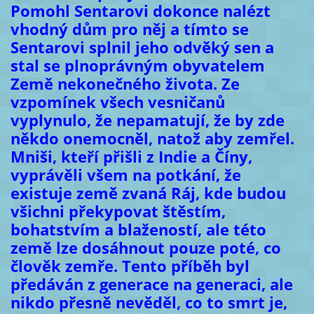
Pomohl Sentarovi dokonce nalézt
vhodný dům pro něj a tímto se
Sentarovi splnil jeho odvěký sen a
stal se plnoprávným obyvatelem
Země nekonečného života. Ze
vzpomínek všech vesničanů
vyplynulo, že nepamatují, že by zde
někdo onemocněl, natož aby zemřel.
Mniši, kteří přišli z Indie a Číny,
vyprávěli všem na potkání, že
existuje země zvaná Ráj, kde budou
všichni překypovat štěstím,
bohatstvím a blažeností, ale této
země lze dosáhnout pouze poté, co
člověk zemře. Tento příběh byl
předáván z generace na generaci, ale
nikdo přesně nevěděl, co to smrt je,