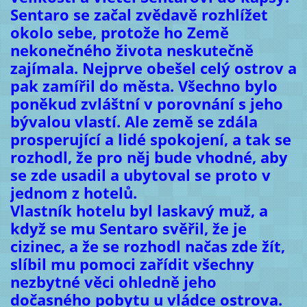
Sentaro se začal zvědavě rozhlížet
okolo sebe, protože ho Země
nekonečného života neskutečně
zajímala. Nejprve obešel celý ostrov a
pak zamířil do města. Všechno bylo
poněkud zvláštní v porovnání s jeho
bývalou vlastí. Ale země se zdála
prosperující a lidé spokojení, a tak se
rozhodl, že pro něj bude vhodné, aby
se zde usadil a ubytoval se proto v
jednom z hotelů.
Vlastník hotelu byl laskavý muž, a
když se mu Sentaro svěřil, že je
cizinec, a že se rozhodl načas zde žít,
slíbil mu pomoci zařídit všechny
nezbytné věci ohledně jeho
dočasného pobytu u vládce ostrova.