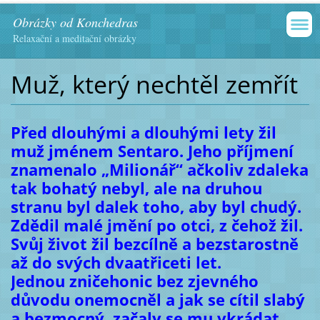
Obrázky od Konchedras
Relaxační a meditační obrázky
Muž, který nechtěl zemřít
Před dlouhými a dlouhými lety žil
muž jménem Sentaro. Jeho příjmení
znamenalo „Milionář“ ačkoliv zdaleka
tak bohatý nebyl, ale na druhou
stranu byl dalek toho, aby byl chudý.
Zdědil malé jmění po otci, z čehož žil.
Svůj život žil bezcílně a bezstarostně
až do svých dvaatřiceti let.
Jednou zničehonic bez zjevného
důvodu onemocněl a jak se cítil slabý
a bezmocný, začaly se mu vkrádat