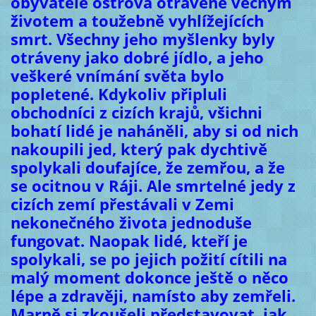
obyvatele ostrova otrávené věčným
životem a toužebně vyhlížejících
smrt. Všechny jeho myšlenky byly
otráveny jako dobré jídlo, a jeho
veškeré vnímání světa bylo
popletené. Kdykoliv připluli
obchodníci z cizích krajů, všichni
bohatí lidé je naháněli, aby si od nich
nakoupili jed, který pak dychtivě
spolykali doufajíce, že zemřou, a že
se ocitnou v Ráji. Ale smrtelné jedy z
cizích zemí přestávali v Zemi
nekonečného života jednoduše
fungovat. Naopak lidé, kteří je
spolykali, se po jejich požití cítili na
malý moment dokonce ještě o něco
lépe a zdravěji, namísto aby zemřeli.
Marně si zkoušeli představovat, jak