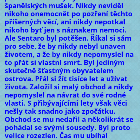
španělských mušek. Nikdy neviděl
nikoho onemocnět po pozření těchto
příšerných věcí, ani nikdy nepotkal
nikoho byť jen s náznakem nemoci.
Ale Sentaro byl potěšen. Říkal si sám
pro sebe, že by nikdy nebyl unaven
životem, a že by nikdy nepomyslel na
to přát si vlastní smrt. Byl jediným
skutečně šťastným obyvatelem
ostrova. Přál si žít tisíce let a užívat
života. Založil si malý obchod a nikdy
nepomyslel na návrat do své rodné
vlasti. S přibývajícími lety však věci
nešly tak snadno jako zpočátku.
Obchod se mu nedařil a několikrát se
pohádal se svými sousedy. Byl proto
velice rozezlen. Čas mu ubíhal