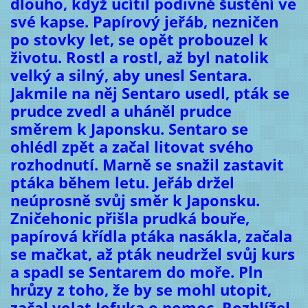
dlouho, když ucítil podivné šustění ve
své kapse. Papírový jeřáb, nezničen
po stovky let, se opět probouzel k
životu. Rostl a rostl, až byl natolik
velký a silný, aby unesl Sentara.
Jakmile na něj Sentaro usedl, pták se
prudce zvedl a uháněl prudce
směrem k Japonsku. Sentaro se
ohlédl zpět a začal litovat svého
rozhodnutí. Marně se snažil zastavit
ptáka během letu. Jeřáb držel
neúprosně svůj směr k Japonsku.
Zničehonic přišla prudká bouře,
papírová křídla ptáka nasákla, začala
se mačkat, až pták neudržel svůj kurs
a spadl se Sentarem do moře. Pln
hrůzy z toho, že by se mohl utopit,
začal volat Jofuka o pomoc. Rozhlížel