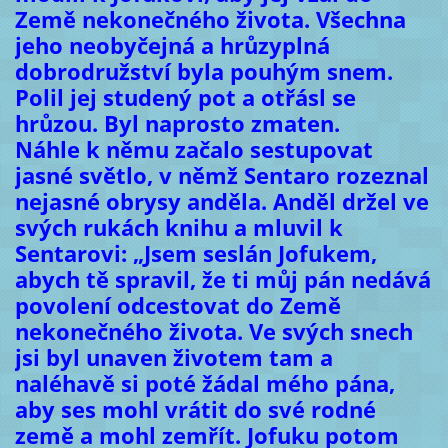
Země nekonečného života. Všechna
jeho neobyčejná a hrůzyplná
dobrodružství byla pouhým snem.
Polil jej studený pot a otřásl se
hrůzou. Byl naprosto zmaten.
Náhle k němu začalo sestupovat
jasné světlo, v němž Sentaro rozeznal
nejasné obrysy anděla. Anděl držel ve
svých rukách knihu a mluvil k
Sentarovi: „Jsem seslán Jofukem,
abych tě spravil, že ti můj pán nedává
povolení odcestovat do Země
nekonečného života. Ve svých snech
jsi byl unaven životem tam a
naléhavě si poté žádal mého pána,
aby ses mohl vrátit do své rodné
země a mohl zemřít. Jofuku potom