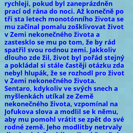
rychleji, pokud byl zaneprázdněn
prací od rána do noci. Až konečně po
tři sta letech monotónního života se
mu začínal pomalu zošklivovat život
v Zemi nekonečného života a
zastesklo se mu po tom, že by rád
spatřil svou rodnou zemi. Jakkoliv
dlouho zde žil, život byl pořád stejný
a pokládal si stále častěji otázku zda
nebyl hlupák, že se rozhodl pro život
v Zemi nekonečného života.
Sentaro, kdykoliv ve svých snech a
myšlenkách utíkal ze Země
nekonečného života, vzpomínal na
Jofukova slova a modlil se k němu,
aby mu pomohl vrátit se zpět do své
rodné země. Jeho modlitby netrvaly