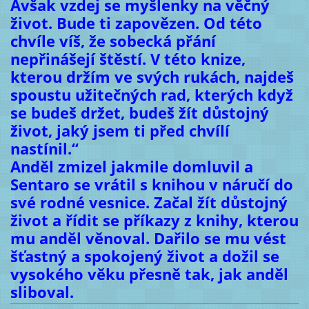
Avšak vzdej se myšlenky na věčný
život. Bude ti zapovězen. Od této
chvíle víš, že sobecká přání
nepřinášejí štěstí. V této knize,
kterou držím ve svých rukách, najdeš
spoustu užitečných rad, kterých když
se budeš držet, budeš žít důstojný
život, jaký jsem ti před chvílí
nastínil.“
Anděl zmizel jakmile domluvil a
Sentaro se vrátil s knihou v náručí do
své rodné vesnice. Začal žít důstojný
život a řídit se příkazy z knihy, kterou
mu anděl věnoval. Dařilo se mu vést
šťastný a spokojený život a dožil se
vysokého věku přesně tak, jak anděl
sliboval.