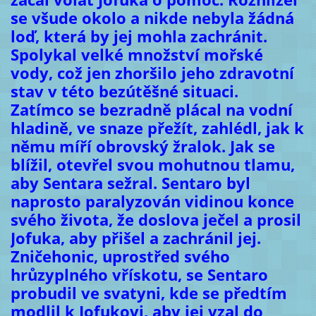
se všude okolo a nikde nebyla žádná
loď, která by jej mohla zachránit.
Spolykal velké množství mořské
vody, což jen zhoršilo jeho zdravotní
stav v této bezútěšné situaci.
Zatímco se bezradně plácal na vodní
hladině, ve snaze přežít, zahlédl, jak k
němu míří obrovský žralok. Jak se
blížil, otevřel svou mohutnou tlamu,
aby Sentara sežral. Sentaro byl
naprosto paralyzován vidinou konce
svého života, že doslova ječel a prosil
Jofuka, aby přišel a zachránil jej.
Zničehonic, uprostřed svého
hrůzyplného vřískotu, se Sentaro
probudil ve svatyni, kde se předtím
modlil k Jofukovi, aby jej vzal do