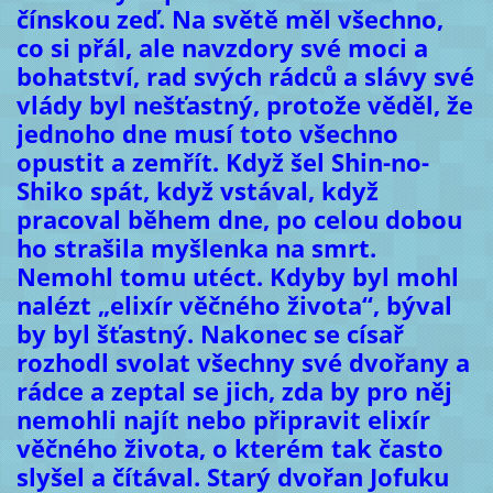
čínskou zeď. Na světě měl všechno,
co si přál, ale navzdory své moci a
bohatství, rad svých rádců a slávy své
vlády byl nešťastný, protože věděl, že
jednoho dne musí toto všechno
opustit a zemřít. Když šel Shin-no-
Shiko spát, když vstával, když
pracoval během dne, po celou dobou
ho strašila myšlenka na smrt.
Nemohl tomu utéct. Kdyby byl mohl
nalézt „elixír věčného života“, býval
by byl šťastný. Nakonec se císař
rozhodl svolat všechny své dvořany a
rádce a zeptal se jich, zda by pro něj
nemohli najít nebo připravit elixír
věčného života, o kterém tak často
slyšel a čítával. Starý dvořan Jofuku