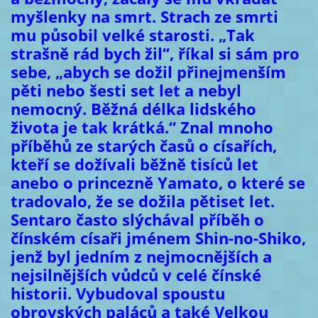
myšlenky na smrt. Strach ze smrti
mu působil velké starosti. „Tak
strašně rád bych žil“, říkal si sám pro
sebe, „abych se dožil přinejmenším
pěti nebo šesti set let a nebyl
nemocný. Běžná délka lidského
života je tak krátká.“ Znal mnoho
příběhů ze starých časů o císařích,
kteří se dožívali běžně tisíců let
anebo o princezně Yamato, o které se
tradovalo, že se dožila pětiset let.
Sentaro často slýchával příběh o
čínském císaři jménem Shin-no-Shiko,
jenž byl jedním z nejmocnějších a
nejsilnějších vůdců v celé čínské
historii. Vybudoval spoustu
obrovských paláců a také Velkou