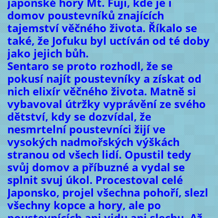
japonské hory Mt. Fuji, kde je i
domov poustevníků znajících
tajemství věčného života. Říkalo se
také, že Jofuku byl uctíván od té doby
jako jejich bůh.
Sentaro se proto rozhodl, že se
pokusí najít poustevníky a získat od
nich elixír věčného života. Matně si
vybavoval útržky vyprávění ze svého
dětství, kdy se dozvídal, že
nesmrtelní poustevníci žijí ve
vysokých nadmořských výškách
stranou od všech lidí. Opustil tedy
svůj domov a příbuzné a vydal se
splnit svuj úkol. Procestoval celé
Japonsko, projel všechna pohoří, slezl
všechny kopce a hory, ale po
poustevnících ani vidu ani slechu. Až