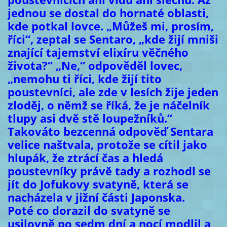
jednou se dostal do hornaté oblasti,
kde potkal lovce. „Můžeš mi, prosím,
říci“, zeptal se Sentaro, „kde žijí mniši
znající tajemství elixíru věčného
života?“ „Ne,“ odpověděl lovec,
„nemohu ti říci, kde žijí tito
poustevníci, ale zde v lesích žije jeden
zloděj, o němž se říká, že je náčelník
tlupy asi dvě stě loupežníků.“
Takováto bezcenná odpověď Sentara
velice naštvala, protože se cítil jako
hlupák, že ztrácí čas a hledá
poustevníky právě tady a rozhodl se
jít do Jofukovy svatyně, která se
nacházela v jižní části Japonska.
Poté co dorazil do svatyně se
usilovně po sedm dní a nocí modlil a