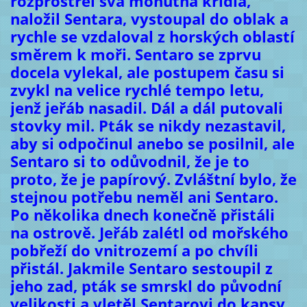
rozprostřel svá mohutná křídla,
naložil Sentara, vystoupal do oblak a
rychle se vzdaloval z horských oblastí
směrem k moři. Sentaro se zprvu
docela vylekal, ale postupem času si
zvykl na velice rychlé tempo letu,
jenž jeřáb nasadil. Dál a dál putovali
stovky mil. Pták se nikdy nezastavil,
aby si odpočinul anebo se posilnil, ale
Sentaro si to odůvodnil, že je to
proto, že je papírový. Zvláštní bylo, že
stejnou potřebu neměl ani Sentaro.
Po několika dnech konečně přistáli
na ostrově. Jeřáb zalétl od mořského
pobřeží do vnitrozemí a po chvíli
přistál. Jakmile Sentaro sestoupil z
jeho zad, pták se smrskl do původní
velikosti a vletěl Sentarovi do kapsy.