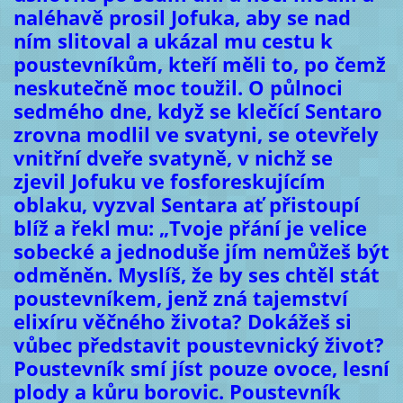
naléhavě prosil Jofuka, aby se nad
ním slitoval a ukázal mu cestu k
poustevníkům, kteří měli to, po čemž
neskutečně moc toužil. O půlnoci
sedmého dne, když se klečící Sentaro
zrovna modlil ve svatyni, se otevřely
vnitřní dveře svatyně, v nichž se
zjevil Jofuku ve fosforeskujícím
oblaku, vyzval Sentara ať přistoupí
blíž a řekl mu: „Tvoje přání je velice
sobecké a jednoduše jím nemůžeš být
odměněn. Myslíš, že by ses chtěl stát
poustevníkem, jenž zná tajemství
elixíru věčného života? Dokážeš si
vůbec představit poustevnický život?
Poustevník smí jíst pouze ovoce, lesní
plody a kůru borovic. Poustevník