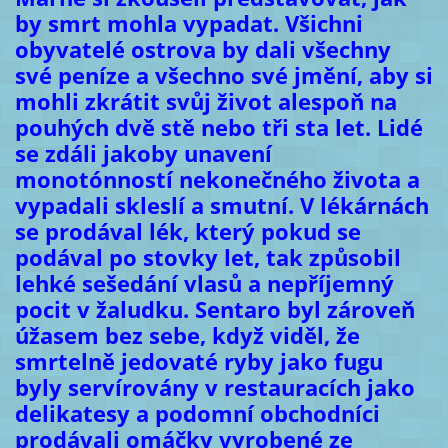
by smrt mohla vypadat. Všichni
obyvatelé ostrova by dali všechny
své peníze a všechno své jmění, aby si
mohli zkrátit svůj život alespoň na
pouhých dvě stě nebo tři sta let. Lidé
se zdáli jakoby unavení
monotónností nekonečného života a
vypadali skleslí a smutní. V lékárnách
se prodával lék, který pokud se
podával po stovky let, tak způsobil
lehké sešedání vlasů a nepříjemný
pocit v žaludku. Sentaro byl zároveň
úžasem bez sebe, když viděl, že
smrtelně jedovaté ryby jako fugu
byly servírovány v restauracích jako
delikatesy a podomní obchodníci
prodávali omáčky vyrobené ze