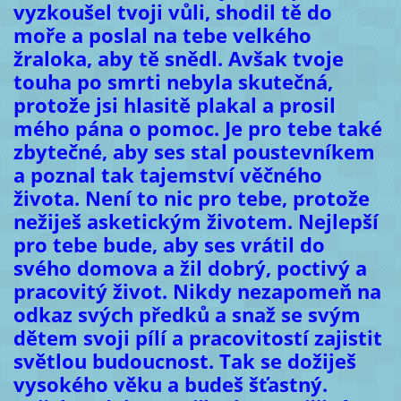
vyzkoušel tvoji vůli, shodil tě do
moře a poslal na tebe velkého
žraloka, aby tě snědl. Avšak tvoje
touha po smrti nebyla skutečná,
protože jsi hlasitě plakal a prosil
mého pána o pomoc. Je pro tebe také
zbytečné, aby ses stal poustevníkem
a poznal tak tajemství věčného
života. Není to nic pro tebe, protože
nežiješ asketickým životem. Nejlepší
pro tebe bude, aby ses vrátil do
svého domova a žil dobrý, poctivý a
pracovitý život. Nikdy nezapomeň na
odkaz svých předků a snaž se svým
dětem svoji pílí a pracovitostí zajistit
světlou budoucnost. Tak se dožiješ
vysokého věku a budeš šťastný.