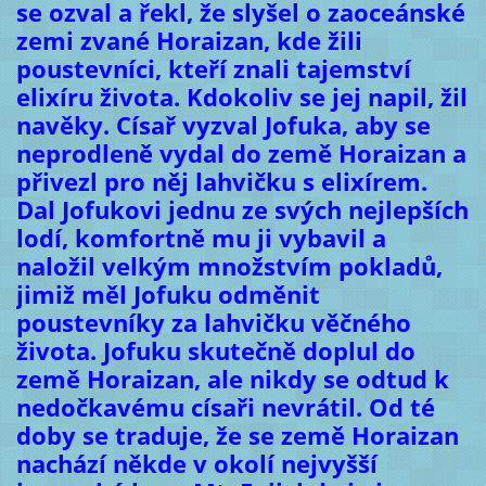
se ozval a řekl, že slyšel o zaoceánské
zemi zvané Horaizan, kde žili
poustevníci, kteří znali tajemství
elixíru života. Kdokoliv se jej napil, žil
navěky. Císař vyzval Jofuka, aby se
neprodleně vydal do země Horaizan a
přivezl pro něj lahvičku s elixírem.
Dal Jofukovi jednu ze svých nejlepších
lodí, komfortně mu ji vybavil a
naložil velkým množstvím pokladů,
jimiž měl Jofuku odměnit
poustevníky za lahvičku věčného
života. Jofuku skutečně doplul do
země Horaizan, ale nikdy se odtud k
nedočkavému císaři nevrátil. Od té
doby se traduje, že se země Horaizan
nachází někde v okolí nejvyšší