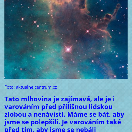
Foto:
aktualne.centrum.cz
Tato mlhovina je zajímavá, ale je i
varováním před přílišnou lidskou
zlobou a nenávistí. Máme se bát, aby
jsme se polepšili. Je varováním také
před tím, aby jsme se nebáli