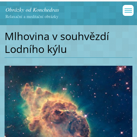
Obrázky od Konchedras
Relaxační a meditační obrázky
Mlhovina v souhvězdí
Lodního kýlu