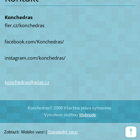
Konchedras
fler.cz/konchedras
facebook.com/Konchedras/
instagram.com/konchedras/
konchedr
as@atlas
.cz
Konchedras© 2008 Všechna práva vyhrazena.
Vytvořeno službou
Webnode
Zobrazit:
Mobilní verzi
|
Standardní verzi