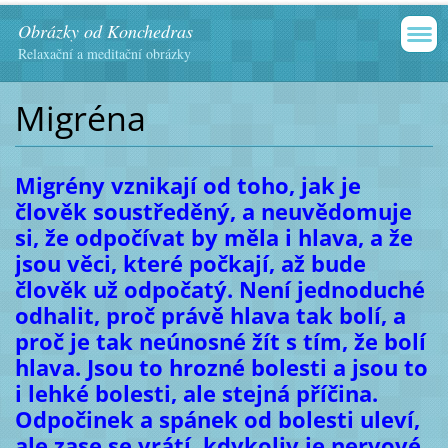
Obrázky od Konchedras
Relaxační a meditační obrázky
Migréna
Migrény vznikají od toho, jak je
člověk soustředěný, a neuvědomuje
si, že odpočívat by měla i hlava, a že
jsou věci, které počkají, až bude
člověk už odpočatý. Není jednoduché
odhalit, proč právě hlava tak bolí, a
proč je tak neúnosné žít s tím, že bolí
hlava. Jsou to hrozné bolesti a jsou to
i lehké bolesti, ale stejná příčina.
Odpočinek a spánek od bolesti uleví,
ale zase se vrátí, kdykoliv je nervové