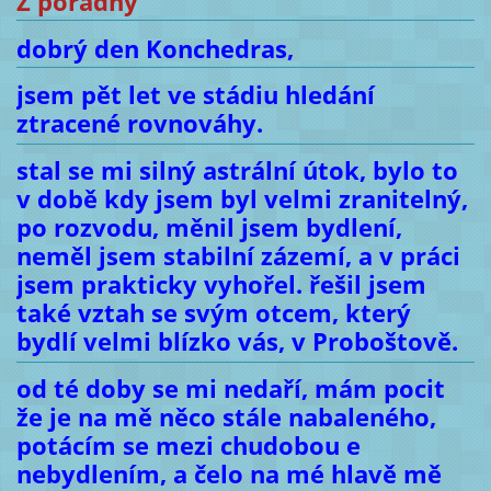
Z poradny
dobrý den Konchedras,
jsem pět let ve stádiu hledání
ztracené rovnováhy.
stal se mi silný astrální útok, bylo to
v době kdy jsem byl velmi zranitelný,
po rozvodu, měnil jsem bydlení,
neměl jsem stabilní zázemí, a v práci
jsem prakticky vyhořel. řešil jsem
také vztah se svým otcem, který
bydlí velmi blízko vás, v Proboštově.
od té doby se mi nedaří, mám pocit
že je na mě něco stále nabaleného,
potácím se mezi chudobou e
nebydlením, a čelo na mé hlavě mě