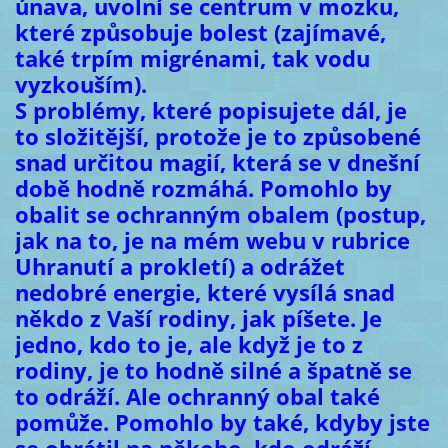
únava, uvolní se centrum v mozku,
které způsobuje bolest (zajímavé,
také trpím migrénami, tak vodu
vyzkouším).
S problémy, které popisujete dál, je
to složitější, protože je to způsobené
snad určitou magií, která se v dnešní
době hodně rozmáhá. Pomohlo by
obalit se ochranným obalem (postup,
jak na to, je na mém webu v rubrice
Uhranutí a prokletí) a odrážet
nedobré energie, které vysílá snad
někdo z Vaší rodiny, jak píšete. Je
jedno, kdo to je, ale když je to z
rodiny, je to hodně silné a špatně se
to odráží. Ale ochranný obal také
pomůže. Pomohlo by také, kdyby jste