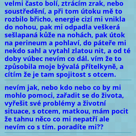
velmi často bolí, ztrácím zrak, nebo
soustředění, a při tom útoku mě to
rozbilo břicho, energie cizí mi vnikla
do nohou, pak mi odpadla veškerá
sešlapaná kůže na nohách, pak útok
na perineum a pohlaví, do páteře mi
nekdo sahl a vytahl zlatou nit, a od té
doby vúbec nevím co dál. vím že to
způsobila moje bývalá přítelkyně, a
cítím že je tam spojitost s otcem.
nevím jak, nebo kdo nebo co by mi
mohlo pomoci, zařadit se do života,
vyřešit své problémy a životní
situace, s otcem, matkou, mám pocit
že tahnu něco co mi nepatří ale
nevím co s tím. poradíte mi??