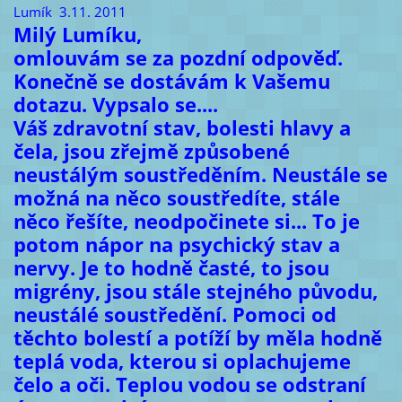
Lumík 3.11. 2011
Milý Lumíku,
omlouvám se za pozdní odpověď.
Konečně se dostávám k Vašemu
dotazu. Vypsalo se....
Váš zdravotní stav, bolesti hlavy a
čela, jsou zřejmě způsobené
neustálým soustředěním. Neustále se
možná na něco soustředíte, stále
něco řešíte, neodpočinete si... To je
potom nápor na psychický stav a
nervy. Je to hodně časté, to jsou
migrény, jsou stále stejného původu,
neustálé soustředění. Pomoci od
těchto bolestí a potíží by měla hodně
teplá voda, kterou si oplachujeme
čelo a oči. Teplou vodou se odstraní