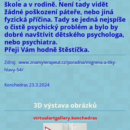
škole a v rodině. Není tady vidět
žádné poškození páteře, nebo jiná
fyzická příčina. Tady se jedná nejspíše
o čistě psychický problém a bylo by
dobré navštívit dětského psychologa,
nebo psychiatra.
Přeji Vám hodně štěstíčka.
Zdroj:
www.znamyterapeut.cz/poradna/migrena-a-tiky-
hlavy-54/
Konchedras 23.3.2024
3D výstava obrázků
virtualartgallery.konchedras