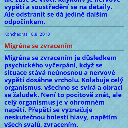
vypětí a soustředění se na detaily.
Ale odstranit se dá jedině dalším
odpočinkem.
Konchedras 18.8. 2010
Migréna se zvracením
Migréna se zvracením je důsledkem
psychického vyčerpání, když se
situace stává neúnosnou a nervové
vypětí dosáhne vrcholu. Kolabuje celý
organismus, všechno se svírá a obrací
se žaludek. Není to pocitově znát, ale
celý organismus je v ohromném
napětí. Přepětí se vyznačuje
neskutečnou bolestí hlavy, napětím
všech svalů, zvracením.