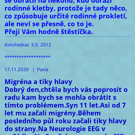
se obrátil na někoho, kdo odráží
rodinné kletby, protože je tady něco,
co způsobuje určité rodinné prokletí,
ale neví se přesně, co to je.
Přeji Vám hodně štěstíčka.
Konchedras 5.5. 2012
*******************
17.11.2020 | Pavla
Migréna a tiky hlavy
Dobrý den,chtěla bych vás poprosit o
radu kam bych se mohla obrátit s
tímto problémem.Syn 11 let.Asi od 7
let mu začali migrény.Během
posledního půl roku začali tiky hlavy
do strany.Na Neurologie EEG v