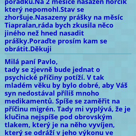
pořádku.Na 2 měsíce nasazen hořčík
který nepomohl.Stav se
zhoršuje.Nasazeny prášky na měsíc
Tiapralan,ráda bych zkusila něco
jiného než hned nasadit
prášky.Poraďte prosím kam se
obrátit.Děkuji
Milá paní Pavlo,
tady se zjevně bude jednat o
psychické příčiny potíží. V tak
mladém věku by bylo dobré, aby Váš
syn nedostával příliš mnoho
medikamentů. Spíše se zaměřit na
příčinu migrén. Tady mi vyplývá, že je
klučina nejspíše pod obrovským
tlakem, který je na něho vyvíjen,
který se odráží v jeho výkonu ve