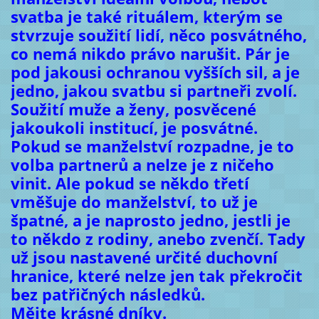
svatba je také rituálem, kterým se
stvrzuje soužití lidí, něco posvátného,
co nemá nikdo právo narušit. Pár je
pod jakousi ochranou vyšších sil, a je
jedno, jakou svatbu si partneři zvolí.
Soužití muže a ženy, posvěcené
jakoukoli institucí, je posvátné.
Pokud se manželství rozpadne, je to
volba partnerů a nelze je z ničeho
vinit. Ale pokud se někdo třetí
vměšuje do manželství, to už je
špatné, a je naprosto jedno, jestli je
to někdo z rodiny, anebo zvenčí. Tady
už jsou nastavené určité duchovní
hranice, které nelze jen tak překročit
bez patřičných následků.
Mějte krásné dníky.