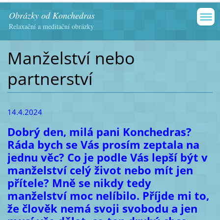
Obrázky od Konchedras
Relaxační a meditační obrázky
Manželství nebo
partnerství
14.4.2024
Dobrý den, milá pani Konchedras?
Ráda bych se Vás prosím zeptala na
jednu věc? Co je podle Vás lepší být v
manželství celý život nebo mít jen
přítele? Mně se nikdy tedy
manželství moc nelíbilo. Příjde mi to,
že člověk nemá svoji svobodu a jen