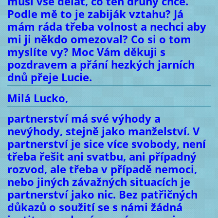
musí vše dělat, co ten druhý chce.
Podle mě to je zabiják vztahu? Já
mám ráda třeba volnost a nechci aby
mi ji někdo omezoval? Co si o tom
myslíte vy? Moc Vám děkuji s
pozdravem a přání hezkých jarních
dnů přeje Lucie.
Milá Lucko,
partnerství má své výhody a
nevýhody, stejně jako manželství. V
partnerství je sice více svobody, není
třeba řešit ani svatbu, ani případný
rozvod, ale třeba v případě nemoci,
nebo jiných závažných situacích je
partnerství jako nic. Bez patřičných
důkazů o soužití se s námi žádná