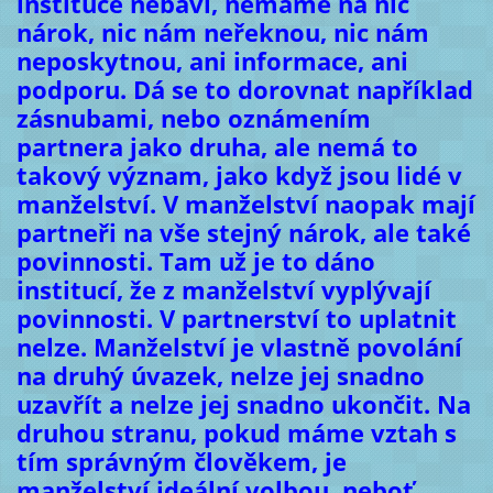
instituce nebaví, nemáme na nic
nárok, nic nám neřeknou, nic nám
neposkytnou, ani informace, ani
podporu. Dá se to dorovnat například
zásnubami, nebo oznámením
partnera jako druha, ale nemá to
takový význam, jako když jsou lidé v
manželství. V manželství naopak mají
partneři na vše stejný nárok, ale také
povinnosti. Tam už je to dáno
institucí, že z manželství vyplývají
povinnosti. V partnerství to uplatnit
nelze. Manželství je vlastně povolání
na druhý úvazek, nelze jej snadno
uzavřít a nelze jej snadno ukončit. Na
druhou stranu, pokud máme vztah s
tím správným člověkem, je
manželství ideální volbou, neboť