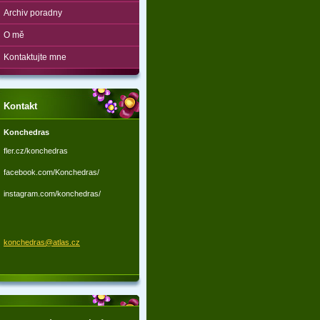
Archiv poradny
O mě
Kontaktujte mne
Kontakt
Konchedras
fler.cz/konchedras
facebook.com/Konchedras/
instagram.com/konchedras/
konchedr
as@atlas
.cz