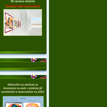
3D výstava obrázků
virtualartgallery.konchedras
Kliknutím na obrázek se
dostanete na web s obrázky již
prodanými a malovanými na přání