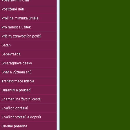
Poselství mlhovin
Postižené děti
Proč ne miminka uměle
Pro radost a užitek
Příčiny zdravotních potíží
Satan
Sebevražda
Smaragdové desky
Snář a význam snů
Transformace lidstva
Uhranutí a prokletí
Znamení na životní cestě
Z vašich obrázků
Z vašich vzkazů a dopisů
On-line poradna