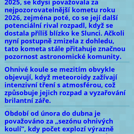
2025, se kdysi považovala za
nejpozorovatelnější kometu roku
2026, zejména poté, co se její další
potenciální rival rozpadl, když se
dostala příliš blízko ke Slunci. Ačkoli
nyní postupně zmizela z dohledu,
tato kometa stále přitahuje značnou
pozornost astronomické komunity.
Ohnivé koule se mezitím obvykle
objevují, když meteoroidy zažívají
intenzivní tření s atmosférou, což
způsobuje jejich rozpad a vyzařování
brilantní záře.
Období od února do dubna je
považováno za „sezónu ohnivých
koulí“, kdy počet explozí výrazně