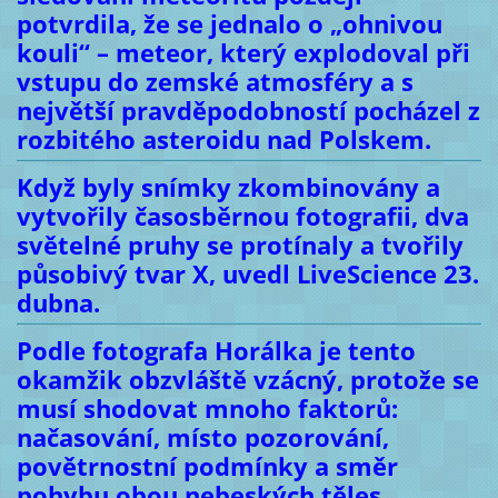
potvrdila, že se jednalo o „ohnivou
kouli“ – meteor, který explodoval při
vstupu do zemské atmosféry a s
největší pravděpodobností pocházel z
rozbitého asteroidu nad Polskem.
Když byly snímky zkombinovány a
vytvořily časosběrnou fotografii, dva
světelné pruhy se protínaly a tvořily
působivý tvar X, uvedl LiveScience 23.
dubna.
Podle fotografa Horálka je tento
okamžik obzvláště vzácný, protože se
musí shodovat mnoho faktorů:
načasování, místo pozorování,
povětrnostní podmínky a směr
pohybu obou nebeských těles.