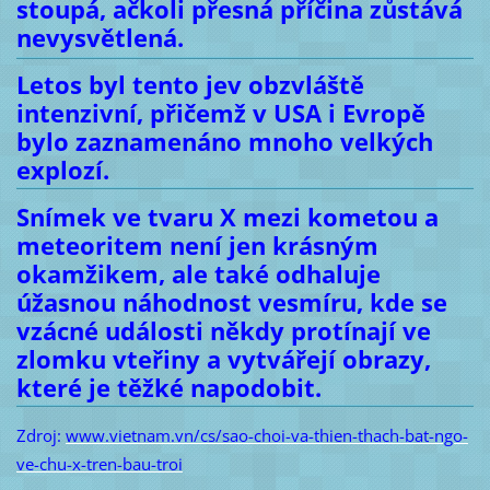
stoupá, ačkoli přesná příčina zůstává
nevysvětlená.
Letos byl tento jev obzvláště
intenzivní, přičemž v USA i Evropě
bylo zaznamenáno mnoho velkých
explozí.
Snímek ve tvaru X mezi kometou a
meteoritem není jen krásným
okamžikem, ale také odhaluje
úžasnou náhodnost vesmíru, kde se
vzácné události někdy protínají ve
zlomku vteřiny a vytvářejí obrazy,
které je těžké napodobit.
Zdroj:
www.vietnam.vn/cs/sao-choi-va-thien-thach-bat-ngo-
ve-chu-x-tren-bau-troi