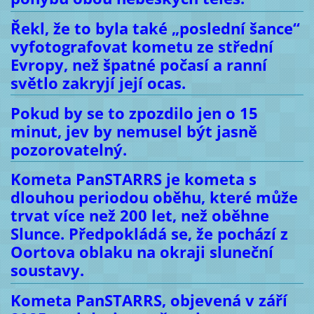
Řekl, že to byla také „poslední šance“
vyfotografovat kometu ze střední
Evropy, než špatné počasí a ranní
světlo zakryjí její ocas.
Pokud by se to zpozdilo jen o 15
minut, jev by nemusel být jasně
pozorovatelný.
Kometa PanSTARRS je kometa s
dlouhou periodou oběhu, které může
trvat více než 200 let, než oběhne
Slunce. Předpokládá se, že pochází z
Oortova oblaku na okraji sluneční
soustavy.
Kometa PanSTARRS, objevená v září