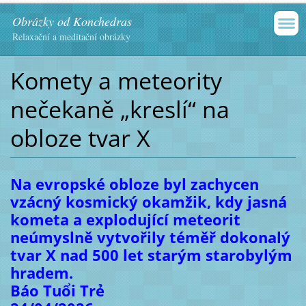
Obrázky od Konchedras
Relaxační a meditační obrázky
Komety a meteority
nečekaně „kreslí“ na
obloze tvar X
Na evropské obloze byl zachycen
vzácný kosmický okamžik, kdy jasná
kometa a explodující meteorit
neúmyslně vytvořily téměř dokonalý
tvar X nad 500 let starým starobylým
hradem.
Báo Tuổi Trẻ