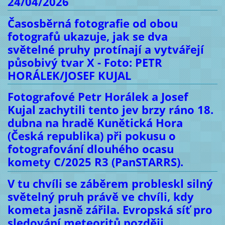
24/04/2026
Časosběrná fotografie od obou
fotografů ukazuje, jak se dva
světelné pruhy protínají a vytvářejí
působivý tvar X - Foto: PETR
HORÁLEK/JOSEF KUJAL
Fotografové Petr Horálek a Josef
Kujal zachytili tento jev brzy ráno 18.
dubna na hradě Kunětická Hora
(Česká republika) při pokusu o
fotografování dlouhého ocasu
komety C/2025 R3 (PanSTARRS).
V tu chvíli se záběrem probleskl silný
světelný pruh právě ve chvíli, kdy
kometa jasně zářila. Evropská síť pro
sledování meteoritů později