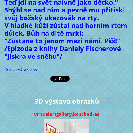
Teď jdi na svět naivně jako děcko."
Shýbl se nad ním a pevně mu přitiskl
svůj božský ukazovák na rty.
V hladké kůži zůstal nad horním rtem
důlek. Bůh na dítě mrkl:
"Zůstane to jenom mezi námi. Pšš!"
/Epizoda z knihy Daniely Fischerové
"Jiskra ve sněhu"/
Konchedras
2009
3D výstava obrázků
virtualartgallery.konchedras