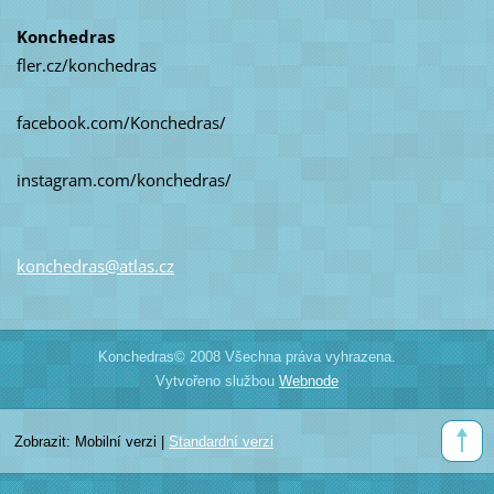
Konchedras
fler.cz/konchedras
facebook.com/Konchedras/
instagram.com/konchedras/
konchedr
as@atlas
.cz
Konchedras© 2008 Všechna práva vyhrazena.
Vytvořeno službou
Webnode
Zobrazit:
Mobilní verzi
|
Standardní verzi