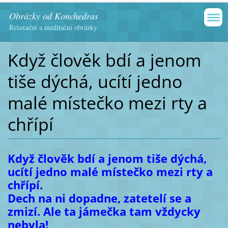
Obrázky od Konchedras
Relaxační a meditační obrázky
Když člověk bdí a jenom
tiše dýchá, ucítí jedno
malé místečko mezi rty a
chřípí
Když člověk bdí a jenom tiše dýchá,
ucítí jedno malé místečko mezi rty a
chřípí.
Dech na ni dopadne, zatetelí se a
zmizí. Ale ta jámečka tam vždycky
nebyla!