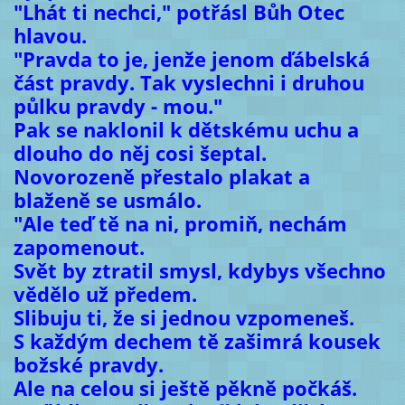
"Lhát ti nechci," potřásl Bůh Otec
hlavou.
"Pravda to je, jenže jenom ďábelská
část pravdy. Tak vyslechni i druhou
půlku pravdy - mou."
Pak se naklonil k dětskému uchu a
dlouho do něj cosi šeptal.
Novorozeně přestalo plakat a
blaženě se usmálo.
"Ale teď tě na ni, promiň, nechám
zapomenout.
Svět by ztratil smysl, kdybys všechno
vědělo už předem.
Slibuju ti, že si jednou vzpomeneš.
S každým dechem tě zašimrá kousek
božské pravdy.
Ale na celou si ještě pěkně počkáš.