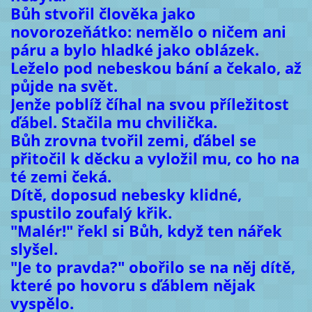
Bůh stvořil člověka jako
novorozeňátko: nemělo o ničem ani
páru a bylo hladké jako oblázek.
Leželo pod nebeskou bání a čekalo, až
půjde na svět.
Jenže poblíž číhal na svou příležitost
ďábel. Stačila mu chvilička.
Bůh zrovna tvořil zemi, ďábel se
přitočil k děcku a vyložil mu, co ho na
té zemi čeká.
Dítě, doposud nebesky klidné,
spustilo zoufalý křik.
"Malér!" řekl si Bůh, když ten nářek
slyšel.
"Je to pravda?" obořilo se na něj dítě,
které po hovoru s ďáblem nějak
vyspělo.