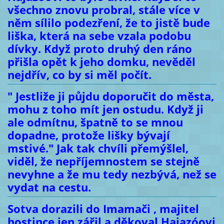
všechno znovu probral, stále více v
něm sílilo podezření, že to jistě bude
liška, která na sebe vzala podobu
dívky. Když proto druhý den ráno
přišla opět k jeho domku, nevěděl
nejdřív, co by si měl počít.
" Jestliže ji půjdu doporučit do města,
mohu z toho mít jen ostudu. Když ji
ale odmítnu, špatně to se mnou
dopadne, protože lišky bývají
mstivé." Jak tak chvíli přemýšlel,
viděl, že nepříjemnostem se stejně
nevyhne a že mu tedy nezbývá, než se
vydat na cestu.
Sotva dorazili do Imamači , majitel
hostince jen zářil a děkoval Hajazóovi