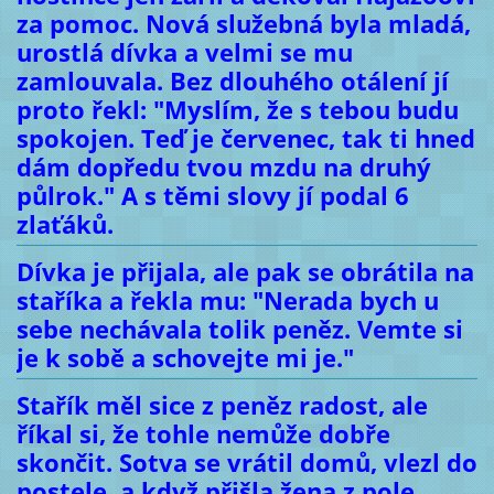
za pomoc. Nová služebná byla mladá,
urostlá dívka a velmi se mu
zamlouvala. Bez dlouhého otálení jí
proto řekl: "Myslím, že s tebou budu
spokojen. Teď je červenec, tak ti hned
dám dopředu tvou mzdu na druhý
půlrok." A s těmi slovy jí podal 6
zlaťáků.
Dívka je přijala, ale pak se obrátila na
staříka a řekla mu: "Nerada bych u
sebe nechávala tolik peněz. Vemte si
je k sobě a schovejte mi je."
Stařík měl sice z peněz radost, ale
říkal si, že tohle nemůže dobře
skončit. Sotva se vrátil domů, vlezl do
postele, a když přišla žena z pole,