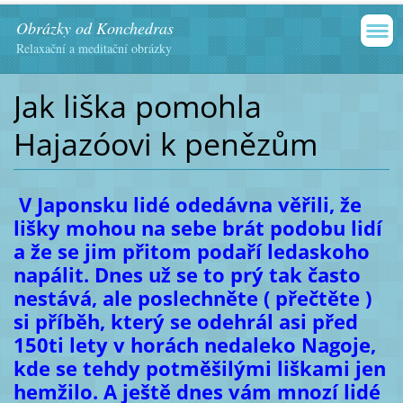
Obrázky od Konchedras
Relaxační a meditační obrázky
Jak liška pomohla
Hajazóovi k penězům
V Japonsku lidé odedávna věřili, že
lišky mohou na sebe brát podobu lidí
a že se jim přitom podaří ledaskoho
napálit. Dnes už se to prý tak často
nestává, ale poslechněte ( přečtěte )
si příběh, který se odehrál asi před
150ti lety v horách nedaleko Nagoje,
kde se tehdy potměšilými liškami jen
hemžilo. A ještě dnes vám mnozí lidé