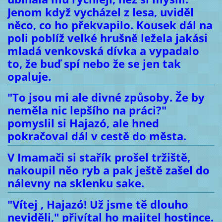
Jenom když vycházel z lesa, uviděl
něco, co ho překvapilo. Kousek dál na
poli poblíž velké hrušně ležela jakási
mladá venkovská dívka a vypadalo
to, že buď spí nebo že se jen tak
opaluje.
"To jsou mi ale divné způsoby. Že by
neměla nic lepšího na práci?"
pomyslil si Hajazó, ale hned
pokračoval dál v cestě do města.
V Imamači si stařík prošel tržiště,
nakoupil něo ryb a pak ještě zašel do
nálevny na sklenku sake.
"Vítej , Hajazó! Už jsme tě dlouho
neviděli," přivítal ho majitel hostince.