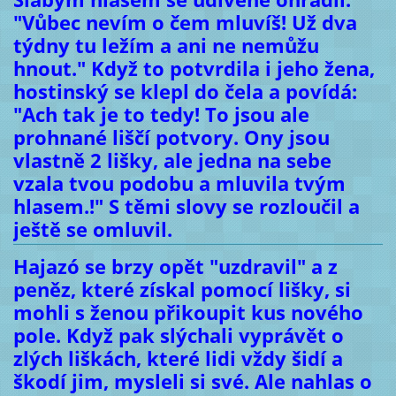
"Vůbec nevím o čem mluvíš! Už dva
týdny tu ležím a ani ne nemůžu
hnout." Když to potvrdila i jeho žena,
hostinský se klepl do čela a povídá:
"Ach tak je to tedy! To jsou ale
prohnané liščí potvory. Ony jsou
vlastně 2 lišky, ale jedna na sebe
vzala tvou podobu a mluvila tvým
hlasem.!" S těmi slovy se rozloučil a
ještě se omluvil.
Hajazó se brzy opět "uzdravil" a z
peněz, které získal pomocí lišky, si
mohli s ženou přikoupit kus nového
pole. Když pak slýchali vyprávět o
zlých liškách, které lidi vždy šidí a
škodí jim, mysleli si své. Ale nahlas o