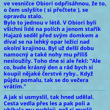
ve vesničce Obiori odpřisáhnou, že to,
o čem uslyšíte ( si přečtete ), se
opravdu stalo.
Bylo to jednou v létě. V Obiori byli
všichni lidé na polích a jenom stařík
Hajazó seděl před svým domkem a
díval se na lehký opar ležící nad
okolní krajinou. Byl už delší dobu
namocný a také nohy mu příliš
nesloužily. Toho dne si ale řekl: "Ale
co, bude krásný den a rád bych si
koupil nějaké čerstvé ryby.. Když
půjdu pomalu, tak se do večera
vrátím."
A jak si usmyslil, tak hned udělal.
Cesta vedla přes les a pak poli a
ubíhala mu rychleji, než si myslil.