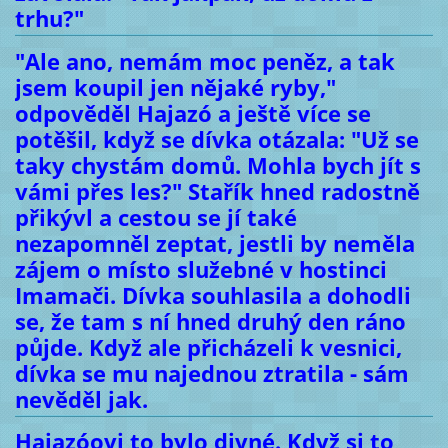
trhu?"
"Ale ano, nemám moc peněz, a tak
jsem koupil jen nějaké ryby,"
odpověděl Hajazó a ještě více se
potěšil, když se dívka otázala: "Už se
taky chystám domů. Mohla bych jít s
vámi přes les?" Stařík hned radostně
přikývl a cestou se jí také
nezapomněl zeptat, jestli by neměla
zájem o místo služebné v hostinci
Imamači. Dívka souhlasila a dohodli
se, že tam s ní hned druhý den ráno
půjde. Když ale přicházeli k vesnici,
dívka se mu najednou ztratila - sám
nevěděl jak.
Hajazóovi to bylo divné. Když si to