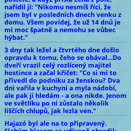
nařídil jí: "Nikomu nesmíš říci, že
jsem byl v posledních dnech venku z
domu. Všem povídej, že už 14 dnů je
mi moc špatně a nemohu se vůbec
hýbat."
3 dny tak ležel a čtvrtého dne došlo
opravdu k tomu, čeho se obával...Do
dveří vrazil celý rozlícený majitel
hostince a začal křičet: "Co si mi to
přivedl do podniku za ženskou? Dva
dni vařila v kuchyni a myla nádobí,
ale pak ji hledám - a ona nikde. Jenom
ve světlíku po ni zůstalo několik
liščích chlupů, jak lezla ven."
Hajazó byl ale na to připravený.
Slabým hlasem se udiveně ohradil: