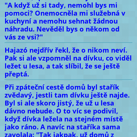
"A když už si tady, nemohl bys mi
pomoci? Onemocněla mi služebná v
kuchyní a nemohu sehnat žádnou
náhradu. Nevěděl bys o někom od
vás ze vsi?"
Hajazó nejdřív řekl, že o nikom neví.
Pak si ale vzpomněl na dívku, co viděl
ležet u lesa, a tak slíbil, že se ještě
přeptá.
Při zpáteční cestě domů byl stařík
zvědavý, jestli tam dívku ještě najde.
Byl si ale skoro jistý, že už u lesa
dávno nebude. O to víc se podivil,
když dívka ležela na stejném místě
jako ráno. A navíc na staříka sama
zavolala: "Tak jakpak, už domů z