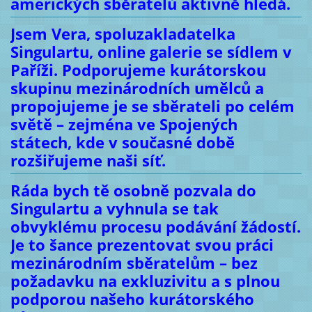
amerických sběratelů aktivně hledá.
Jsem Vera, spoluzakladatelka
Singulartu, online galerie se sídlem v
Paříži. Podporujeme kurátorskou
skupinu mezinárodních umělců a
propojujeme je se sběrateli po celém
světě – zejména ve Spojených
státech, kde v současné době
rozšiřujeme naši síť.
Ráda bych tě osobně pozvala do
Singulartu a vyhnula se tak
obvyklému procesu podávání žádostí.
Je to šance prezentovat svou práci
mezinárodním sběratelům – bez
požadavku na exkluzivitu a s plnou
podporou našeho kurátorského