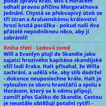
podal zprávu králi, Will s Horácem
odhalí pravou příčinu Morgarathova
jednání. Chystá se překvapivý útok ze
tří stran a Araluenskému království
hrozí krutá porážka - pokud naši dva
přátelé nepodniknou něco, aby jí
zabránili!
Kniha třetí - Ledová země
Will a Evanlyn plují do Skandie jako
zajatci hrozivého kapitána skandijské
vlčí lodi Eraka. Halt přísahal, že Willa
zachrání, a udělá vše, aby slib dodržel
- dokonce neuposlechne krále. Halt je
vyloučen ze sboru hraničářů a spolu s
Horácem, který se k němu připojí,
zamíří přes Galiku do Skandie. Cestou
je neustále obtěžují potulní rytíři -