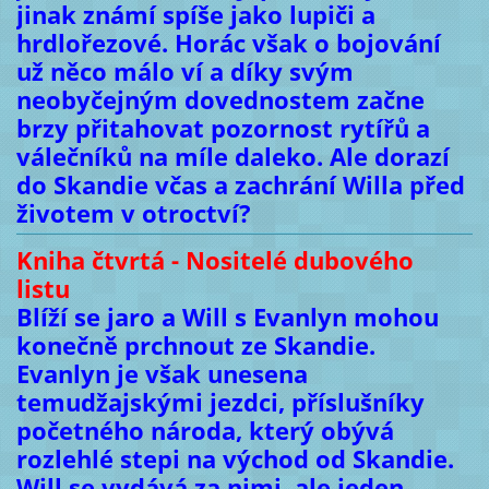
jinak známí spíše jako lupiči a
hrdlořezové. Horác však o bojování
už něco málo ví a díky svým
neobyčejným dovednostem začne
brzy přitahovat pozornost rytířů a
válečníků na míle daleko. Ale dorazí
do Skandie včas a zachrání Willa před
životem v otroctví?
Kniha čtvrtá - Nositelé dubového
listu
Blíží se jaro a Will s Evanlyn mohou
konečně prchnout ze Skandie.
Evanlyn je však unesena
temudžajskými jezdci, příslušníky
početného národa, který obývá
rozlehlé stepi na východ od Skandie.
Will se vydává za nimi, ale jeden