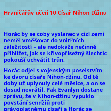
Hraničářův učeň 10 Císař Nihon-Džinu
Horác by se coby vyslanec v cizí zemi
neměl vměšovat do vnitřních
záležitostí – ale nedokáže nečinně
přihlížet, jak se křivopřísežný šlechtic
pokouší uchvátit trůn.
Horác odjel s vojenským poselstvím
ke dvoru císaře Nihon-džinu. Od té
doby už uplynuly celé měsíce, a on se
dosud nevrátil. Pak Evanlyn dostane
zprávu, že v Nihon-džinu vypuklo
povstání sendžiů proti
právoplatnému císaři a Horác se