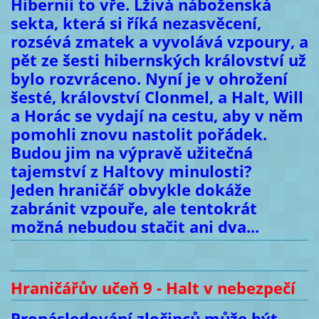
Hibernii to vře. Lživá náboženská
sekta, která si říká nezasvěcení,
rozsévá zmatek a vyvolává vzpoury, a
pět ze šesti hibernských království už
bylo rozvráceno. Nyní je v ohrožení
šesté, království Clonmel, a Halt, Will
a Horác se vydají na cestu, aby v něm
pomohli znovu nastolit pořádek.
Budou jim na výpravě užitečná
tajemství z Haltovy minulosti?
Jeden hraničář obvykle dokáže
zabránit vzpouře, ale tentokrát
možná nebudou stačit ani dva...
Hraničářův učeň 9 - Halt v nebezpečí
Pronásledování zločinců může být