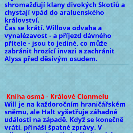
shromažďují klany divokých Skotiů a
chystají vpád do araluenského
království.
Čas se krátí. Willova odvaha a
vynalézavost - a příjezd dávného
přítele - jsou to jediné, co může
zabránit hrozící invazi a zachránit
Alyss před děsivým osudem.
Kniha osmá - Králové Clonmelu
Will je na každoročním hraničářském
sněmu, ale Halt vyšetřuje záhadné
události na západě. Když se konečně
vrátí, přináší špatné zprávy. V