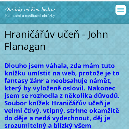
Obrázky od Konchedras
Relaxační a meditační obrázky
Hraničářův učeň - John
Flanagan
Dlouho jsem váhala, zda mám tuto
knížku umístit na web, protože je to
fantasy žánr a neobsahuje námět,
který by vyloženě oslovil. Nakonec
jsem se rozhodla z několika důvodů.
Soubor knížek Hraničářův učeň je
velmi čtivý, vtipný, strhne okamžitě
do děje a nedá vydechnout, děj je
srozumitelný a blízký všem