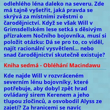
odlehlého léna daleko na severu. Zde
má tajně vyšetřit, jaká pravda se
skrývá za místními zvěstmi o
čarodějnictví. Když se však Will v
Grimsdellském lese setká s děsivým
přízrakem Nočního bojovníka, musí si
položit otázku: Dá se pro to, co viděl,
najít racionální vysvětlení… nebo
snad čarodějnictví skutečně existuje?
Kniha sedmá - Obléhání Macindawu
Kde najde Will v rozvráceném
severním lénu bojovníky, které
potřebuje, aby dobyl zpět hrad
ovládaný sirem Kerenem a jeho
tlupou zločinců, a osvobodil Alyss ze
zajetí? Za hranicemi se navíc