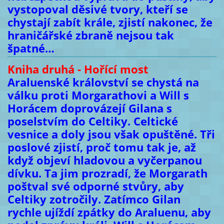
vystopoval děsivé tvory, kteří se
chystají zabít krále, zjistí nakonec, že
hraničářské zbraně nejsou tak
špatné…
Kniha druhá - Hořící most
Araluenské království se chystá na
válku proti Morgarathovi a Will s
Horácem doprovázejí Gilana s
poselstvím do Celtiky. Celtické
vesnice a doly jsou však opuštěné. Tři
poslové zjistí, proč tomu tak je, až
když objeví hladovou a vyčerpanou
dívku. Ta jim prozradí, že Morgarath
poštval své odporné stvůry, aby
Celtiky zotročily. Zatímco Gilan
rychle ujíždí zpátky do Araluenu, aby