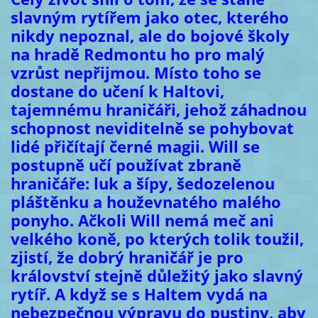
slavným rytířem jako otec, kterého
nikdy nepoznal, ale do bojové školy
na hradě Redmontu ho pro malý
vzrůst nepřijmou. Místo toho se
dostane do učení k Haltovi,
tajemnému hraničáři, jehož záhadnou
schopnost neviditelně se pohybovat
lidé přičítají černé magii. Will se
postupně učí používat zbraně
hraničáře: luk a šípy, šedozelenou
pláštěnku a houževnatého malého
ponyho. Ačkoli Will nemá meč ani
velkého koně, po kterých tolik toužil,
zjistí, že dobrý hraničář je pro
království stejně důležitý jako slavný
rytíř. A když se s Haltem vydá na
nebezpečnou výpravu do pustiny, aby