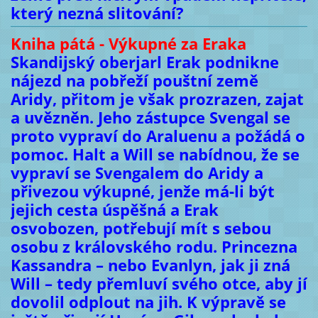
který nezná slitování?
Kniha pátá - Výkupné za Eraka
Skandijský oberjarl Erak podnikne
nájezd na pobřeží pouštní země
Aridy, přitom je však prozrazen, zajat
a uvězněn. Jeho zástupce Svengal se
proto vypraví do Araluenu a požádá o
pomoc. Halt a Will se nabídnou, že se
vypraví se Svengalem do Aridy a
přivezou výkupné, jenže má-li být
jejich cesta úspěšná a Erak
osvobozen, potřebují mít s sebou
osobu z královského rodu. Princezna
Kassandra – nebo Evanlyn, jak ji zná
Will – tedy přemluví svého otce, aby jí
dovolil odplout na jih. K výpravě se