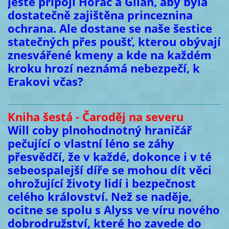
ještě připojí Horác a Gilan, aby byla
dostatečně zajištěna princeznina
ochrana. Ale dostane se naše šestice
statečných přes poušť, kterou obývají
znesvářené kmeny a kde na každém
kroku hrozí neznámá nebezpečí, k
Erakovi včas?
Kniha šestá - Čaroděj na severu
Will coby plnohodnotný hraničář
pečující o vlastní léno se záhy
přesvědčí, že v každé, dokonce i v té
sebeospalejší díře se mohou dít věci
ohrožující životy lidí i bezpečnost
celého království. Než se naděje,
ocitne se spolu s Alyss ve víru nového
dobrodružství, které ho zavede do