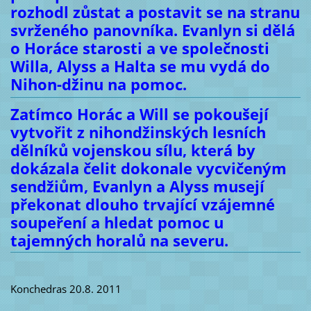
rozhodl zůstat a postavit se na stranu
svrženého panovníka. Evanlyn si dělá
o Horáce starosti a ve společnosti
Willa, Alyss a Halta se mu vydá do
Nihon-džinu na pomoc.
Zatímco Horác a Will se pokoušejí
vytvořit z nihondžinských lesních
dělníků vojenskou sílu, která by
dokázala čelit dokonale vycvičeným
sendžiům, Evanlyn a Alyss musejí
překonat dlouho trvající vzájemné
soupeření a hledat pomoc u
tajemných horalů na severu.
Konchedras 20.8. 2011