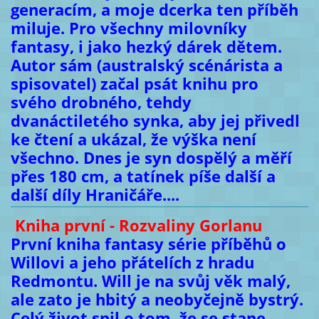
generacím, a moje dcerka ten příběh
miluje. Pro všechny milovníky
fantasy, i jako hezký dárek dětem.
Autor sám (australský scénárista a
spisovatel) začal psát knihu pro
svého drobného, tehdy
dvanáctiletého synka, aby jej přivedl
ke čtení a ukázal, že výška není
všechno. Dnes je syn dospělý a měří
přes 180 cm, a tatínek píše další a
další díly Hraničáře....
Kniha první - Rozvaliny Gorlanu
První kniha fantasy série příběhů o
Willovi a jeho přátelích z hradu
Redmontu. Will je na svůj věk malý,
ale zato je hbitý a neobyčejně bystrý.
Celý život snil o tom, že se stane