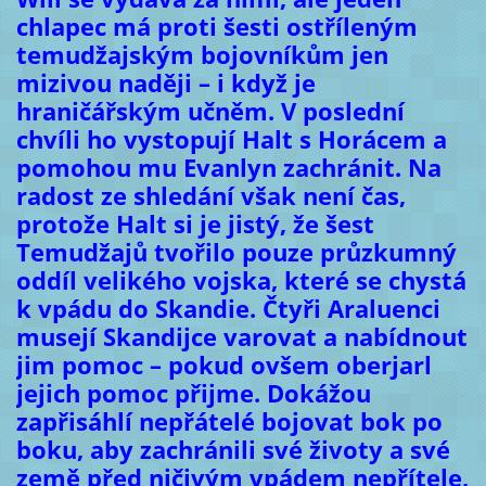
chlapec má proti šesti ostříleným
temudžajským bojovníkům jen
mizivou naději – i když je
hraničářským učněm. V poslední
chvíli ho vystopují Halt s Horácem a
pomohou mu Evanlyn zachránit. Na
radost ze shledání však není čas,
protože Halt si je jistý, že šest
Temudžajů tvořilo pouze průzkumný
oddíl velikého vojska, které se chystá
k vpádu do Skandie. Čtyři Araluenci
musejí Skandijce varovat a nabídnout
jim pomoc – pokud ovšem oberjarl
jejich pomoc přijme. Dokážou
zapřisáhlí nepřátelé bojovat bok po
boku, aby zachránili své životy a své
země před ničivým vpádem nepřítele,