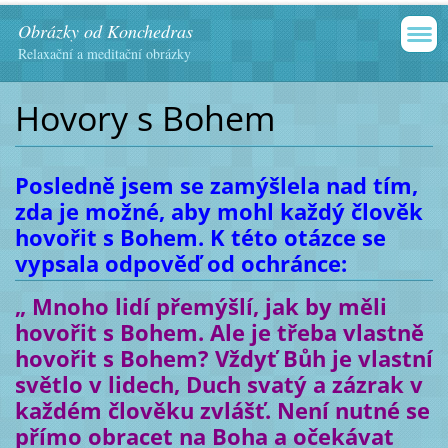
Obrázky od Konchedras
Relaxační a meditační obrázky
Hovory s Bohem
Posledně jsem se zamýšlela nad tím,
zda je možné, aby mohl každý člověk
hovořit s Bohem. K této otázce se
vypsala odpověď od ochránce:
„ Mnoho lidí přemýšlí, jak by měli
hovořit s Bohem. Ale je třeba vlastně
hovořit s Bohem? Vždyť Bůh je vlastní
světlo v lidech, Duch svatý a zázrak v
každém člověku zvlášť. Není nutné se
přímo obracet na Boha a očekávat