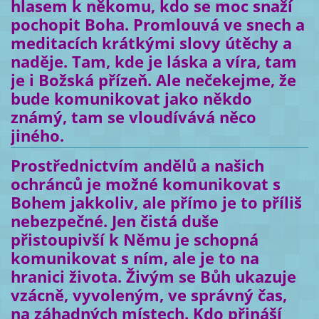
hlasem k někomu, kdo se moc snaží
pochopit Boha. Promlouvá ve snech a
meditacích krátkými slovy útěchy a
naděje. Tam, kde je láska a víra, tam
je i Božská přízeň. Ale nečekejme, že
bude komunikovat jako někdo
známý, tam se vloudívává něco
jiného.
Prostřednictvím andělů a našich
ochránců je možné komunikovat s
Bohem jakkoliv, ale přímo je to příliš
nebezpečné. Jen čistá duše
přistoupivší k Němu je schopná
komunikovat s ním, ale je to na
hranici života. Živým se Bůh ukazuje
vzácně, vyvoleným, ve správný čas,
na záhadných místech. Kdo přináší