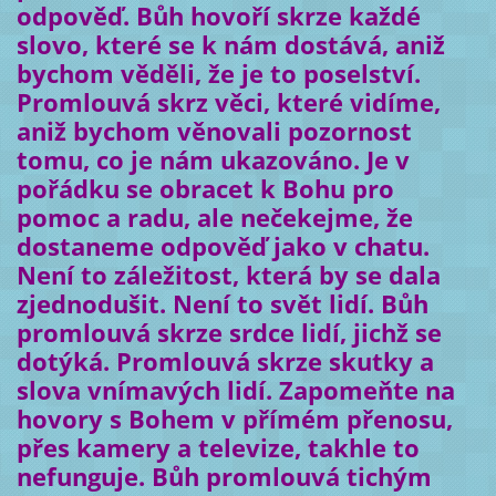
odpověď. Bůh hovoří skrze každé
slovo, které se k nám dostává, aniž
bychom věděli, že je to poselství.
Promlouvá skrz věci, které vidíme,
aniž bychom věnovali pozornost
tomu, co je nám ukazováno. Je v
pořádku se obracet k Bohu pro
pomoc a radu, ale nečekejme, že
dostaneme odpověď jako v chatu.
Není to záležitost, která by se dala
zjednodušit. Není to svět lidí. Bůh
promlouvá skrze srdce lidí, jichž se
dotýká. Promlouvá skrze skutky a
slova vnímavých lidí. Zapomeňte na
hovory s Bohem v přímém přenosu,
přes kamery a televize, takhle to
nefunguje. Bůh promlouvá tichým