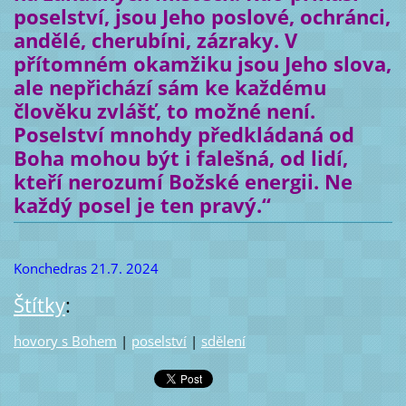
poselství, jsou Jeho poslové, ochránci,
andělé, cherubíni, zázraky. V
přítomném okamžiku jsou Jeho slova,
ale nepřichází sám ke každému
člověku zvlášť, to možné není.
Poselství mnohdy předkládaná od
Boha mohou být i falešná, od lidí,
kteří nerozumí Božské energii. Ne
každý posel je ten pravý.“
Konchedras 21.7. 2024
Štítky
:
hovory s Bohem
|
poselství
|
sdělení