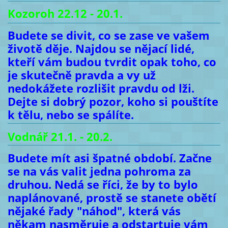
Kozoroh 22.12 - 20.1.
Budete se divit, co se zase ve vašem
životě děje. Najdou se nějací lidé,
kteří vám budou tvrdit opak toho, co
je skutečně pravda a vy už
nedokážete rozlišit pravdu od lži.
Dejte si dobrý pozor, koho si pouštíte
k tělu, nebo se spálíte.
Vodnář 21.1. - 20.2.
Budete mít asi špatné období. Začne
se na vás valit jedna pohroma za
druhou. Nedá se říci, že by to bylo
naplánované, prostě se stanete obětí
nějaké řady "náhod", která vás
někam nasměruje a odstartuje vám