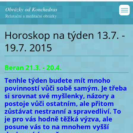
Obrázky od Konchedras
Relaxační a meditační obrázky
Horoskop na týden 13.7. -
19.7. 2015
Beran 21.3. - 20.4.
Tenhle týden budete mít mnoho
povinností vůči sobě samým. Je třeba
si srovnat své myšlenky, názory a
postoje vůči ostatním, ale přitom
zůstávat nestranní a spravedliví. To
je pro vás hodně těžká výzva, ale
posune vás to na mnohem vyšší