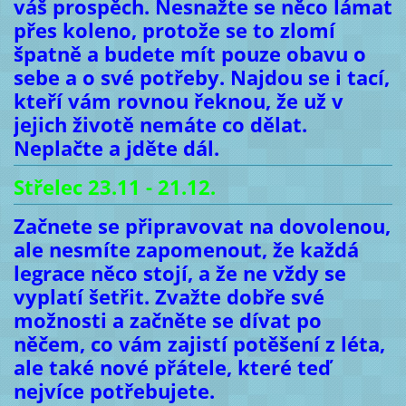
váš prospěch. Nesnažte se něco lámat
přes koleno, protože se to zlomí
špatně a budete mít pouze obavu o
sebe a o své potřeby. Najdou se i tací,
kteří vám rovnou řeknou, že už v
jejich životě nemáte co dělat.
Neplačte a jděte dál.
Střelec 23.11 - 21.12.
Začnete se připravovat na dovolenou,
ale nesmíte zapomenout, že každá
legrace něco stojí, a že ne vždy se
vyplatí šetřit. Zvažte dobře své
možnosti a začněte se dívat po
něčem, co vám zajistí potěšení z léta,
ale také nové přátele, které teď
nejvíce potřebujete.