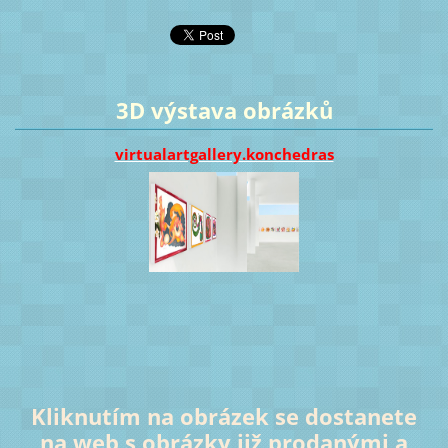
3D výstava obrázků
virtualartgallery.konchedras
Kliknutím na obrázek se dostanete
na web s obrázky již prodanými a