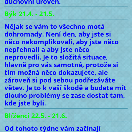
duchovní úroveň.
Býk 21.4. - 21.5.
Nějak se vám to všechno motá
dohromady. Není den, aby jste si
něco nekomplikovali, aby jste něco
nepřehnali a aby jste něco
neprovedli. Je to složitá situace,
hlavně pro vás samotné, protože si
tím možná něco dokazujete, ale
zároveň si pod sebou podřezáváte
větev. Je to k vaší škodě a budete mít
dlouho problémy se zase dostat tam,
kde jste byli.
Blíženci 22.5. - 21.6.
Od tohoto týdne vám začínají