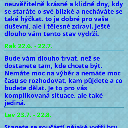
neuvěřitelně krásné a klidné dny, kdy
se staráte o své blízké a necháváte se
také hýčkat. to je dobré pro vaše
duševní, ale i tělesné zdraví. Ještě
dlouho vám tento stav vydrží.
Rak 22.6. - 22.7.
Bude vám dlouho trvat, než se
dostanete tam, kde chcete být.
Nemáte moc na výběr a nemáte moc
času se rozhodovat, kam půjdete a co
budete dělat. Je to pro vás
komplikovaná situace, ale také
jediná.
Lev 23.7. - 22.8.
Stanete se součástí nějaké vyšší hry,