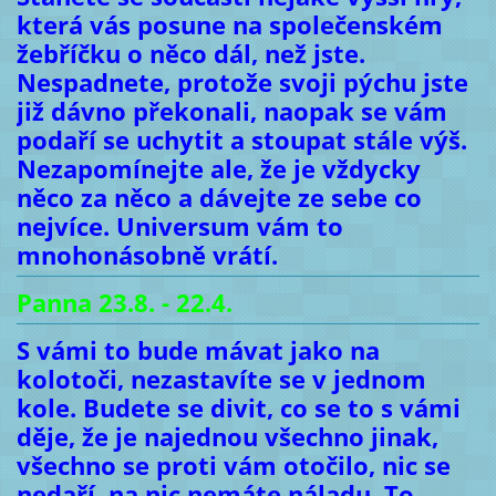
která vás posune na společenském
žebříčku o něco dál, než jste.
Nespadnete, protože svoji pýchu jste
již dávno překonali, naopak se vám
podaří se uchytit a stoupat stále výš.
Nezapomínejte ale, že je vždycky
něco za něco a dávejte ze sebe co
nejvíce. Universum vám to
mnohonásobně vrátí.
Panna 23.8. - 22.4.
S vámi to bude mávat jako na
kolotoči, nezastavíte se v jednom
kole. Budete se divit, co se to s vámi
děje, že je najednou všechno jinak,
všechno se proti vám otočilo, nic se
nedaří, na nic nemáte náladu. To