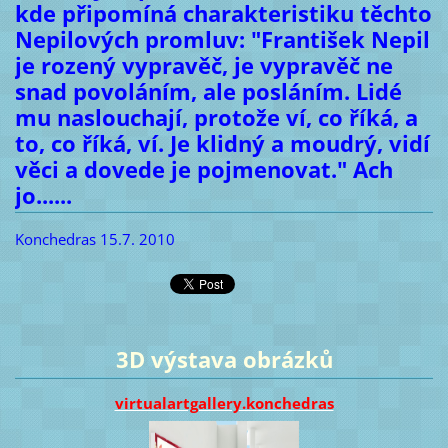
kde připomíná charakteristiku těchto
Nepilových promluv: "František Nepil
je rozený vypravěč, je vypravěč ne
snad povoláním, ale posláním. Lidé
mu naslouchají, protože ví, co říká, a
to, co říká, ví. Je klidný a moudrý, vidí
věci a dovede je pojmenovat." Ach
jo......
Konchedras 15.7. 2010
3D výstava obrázků
virtualartgallery.konchedras