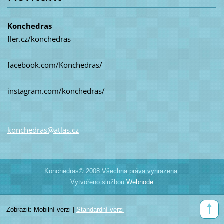
Konchedras
fler.cz/konchedras
facebook.com/Konchedras/
instagram.com/konchedras/
konchedr
as@atlas
.cz
Konchedras© 2008 Všechna práva vyhrazena.
Vytvořeno službou
Webnode
Zobrazit:
Mobilní verzi
|
Standardní verzi