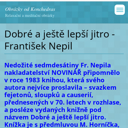
Obrázky od Konchedras
Relaxační a meditační obrázky
Dobré a ještě lepší jitro -
František Nepil
Nedožité sedmdesátiny Fr. Nepila
nakladatelství NOVINÁŘ připomnělo
v roce 1983 knihou, která svého
autora nejvíce proslavila – svazkem
fejetonů, sloupků a causerií,
přednesených v 70. letech v rozhlase,
a posléze vydaných knižně pod
názvem Dobré a ještě lepší jitro.
Knížka je s předmluvou M. Horníčka,