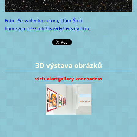
Foto : Se svolením autora, Libor Šmíd
home.zcu.cz/~smid/hvezdy/hvezdy.htm
3D výstava obrázků
virtualartgallery.konchedras