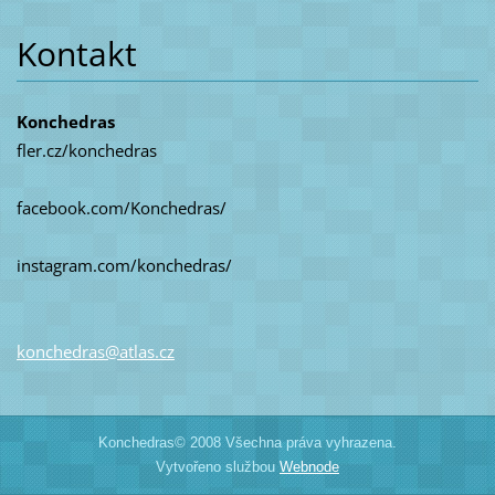
Kontakt
Konchedras
fler.cz/konchedras
facebook.com/Konchedras/
instagram.com/konchedras/
konchedr
as@atlas
.cz
Konchedras© 2008 Všechna práva vyhrazena.
Vytvořeno službou
Webnode