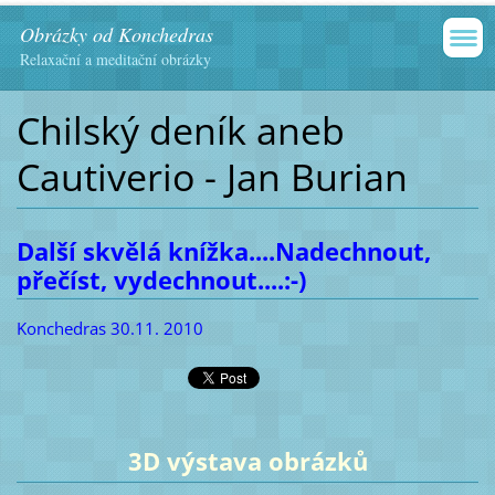
Obrázky od Konchedras
Relaxační a meditační obrázky
Chilský deník aneb
Cautiverio - Jan Burian
Další skvělá knížka....Nadechnout,
přečíst, vydechnout....:-)
Konchedras 30.11. 2010
3D výstava obrázků