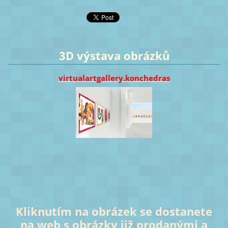
3D výstava obrázků
virtualartgallery.konchedras
Kliknutím na obrázek se dostanete
na web s obrázky již prodanými a