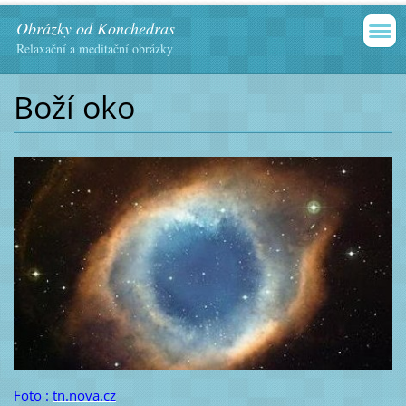
Obrázky od Konchedras
Relaxační a meditační obrázky
Boží oko
Foto :
tn.nova.cz