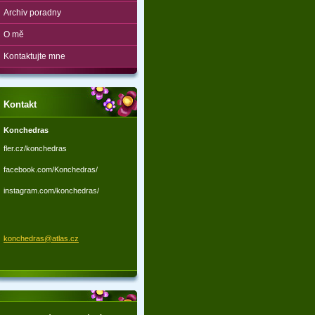
Archiv poradny
O mě
Kontaktujte mne
Kontakt
Konchedras
fler.cz/konchedras
facebook.com/Konchedras/
instagram.com/konchedras/
konchedr
as@atlas
.cz