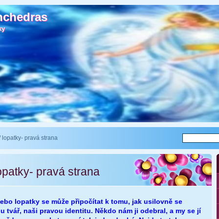
nchedras
nchedras
ky
ky
 lopatky- pravá strana
opatky- pravá strana
ebo lopatky se může připočítat k tomu, jak usilovně se
u tvář, naši pravou identitu. Někdo nám ji odebral, a my se jí