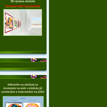
3D výstava obrázků
virtualartgallery.konchedras
Kliknutím na obrázek se
dostanete na web s obrázky již
prodanými a malovanými na přání