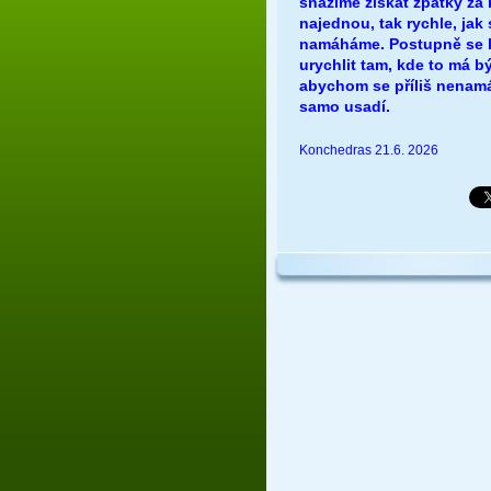
snažíme získat zpátky za 
najednou, tak rychle, jak 
namáháme. Postupně se k 
urychlit tam, kde to má 
abychom se příliš nenamáh
samo usadí.
Konchedras 21.6. 2026