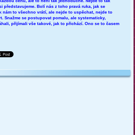
každou cenu, ale to není tak jednoduché. Nejde to tak
si představujeme. Bolí nás z toho pravá ruka, jak se
nám to všechno vrátí, ale nejde to uspěchat, nejde to
být. Snažme se postupovat pomalu, ale systematicky,
ali, přijímali vše takové, jak to přichází. Ono se to časem