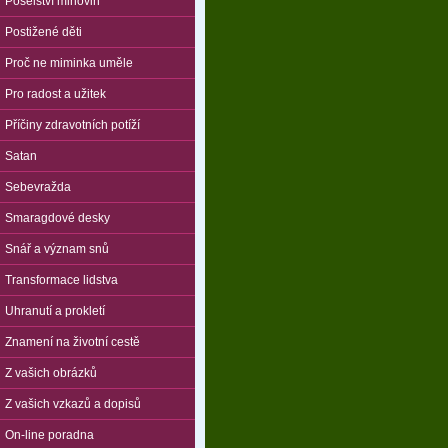
Poselství mlhovin
Postižené děti
Proč ne miminka uměle
Pro radost a užitek
Příčiny zdravotních potíží
Satan
Sebevražda
Smaragdové desky
Snář a význam snů
Transformace lidstva
Uhranutí a prokletí
Znamení na životní cestě
Z vašich obrázků
Z vašich vzkazů a dopisů
On-line poradna