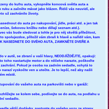
zeny do kufru auta, vykopněte koncová světla auta a
u ruku a začněte mávat jako blázen. Řidič vás neuvidí, ale
to už zachránilo životy.
asednout do auta po nakupování, jídle, práci atd. a jen tak
 peníze, šekovou knížku nebo dělají seznam atd.).
 vás bude sledovat a tohle je pro něj skvělá příležitost,
to spolujezdce, přiložil vám zbraň k hlavě a nařídil vám, kam
JAK NASEDNETE DO SVÉHO AUTA, ZAMKNĚTE DVEŘE A
do v autě, se zbraní u vaší hlavy, NEODJÍŽDĚJTE, opakuji:
 toho nastartujte motor a do něčeho narazte, poškoďte
s zachrání. Pokud je osoba na zadním sedadle, schytá to
 narazí vyskočte ven a utečte. Je to lepší, než aby našli
ném místě.
upování do vašeho auta na parkovišti nebo v garáži:
ozhlížejte se kolem sebe, podívejte se do auta, na podlahu u
dní sedadlo.
 vedle větší dodávky, nastupte do vašeho vozu ze strany