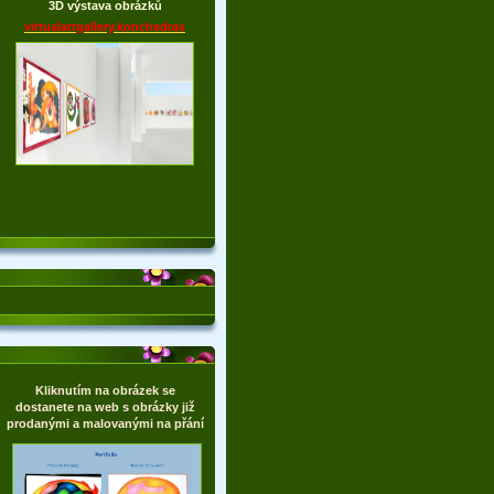
3D výstava obrázků
virtualartgallery.konchedras
Kliknutím na obrázek se
dostanete na web s obrázky již
prodanými a malovanými na přání