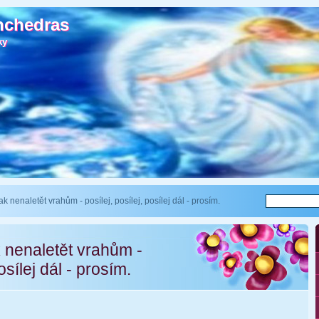
nchedras
nchedras
ky
ky
jak nenaletět vrahům - posílej, posílej, posílej dál - prosím.
k nenaletět vrahům -
osílej dál - prosím.