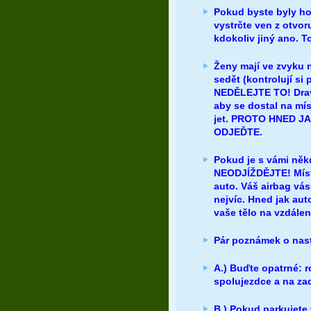
Pokud byste byly ho
vystrčte ven z otvor
kdokoliv jiný ano. To
Ženy mají ve zvyku n
sedět (kontrolují si
NEDĚLEJTE TO! Dravec
aby se dostal na mís
jet. PROTO HNED 
ODJEĎTE.
Pokud je s vámi něk
NEODJÍŽDĚJTE! Místo
auto. Váš airbag vá
nejvíc. Hned jak auto
vaše tělo na vzdále
Pár poznámek o nast
A.) Buďte opatrné: r
spolujezdce a na za
B.) Pokud parkujete