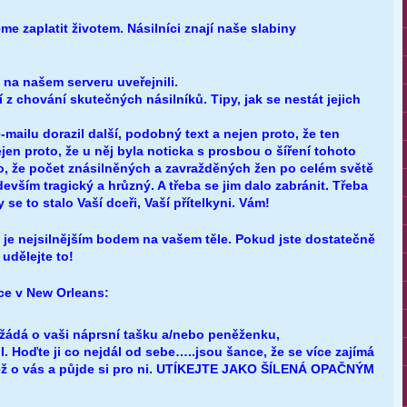
me zaplatit životem. Násilníci znají naše slabiny
a našem serveru uveřejnili.
 z chování skutečných násilníků. Tipy, jak se nestát jejich
mailu dorazil další, podobný text a nejen proto, že ten
en proto, že u něj byla noticka s prosbou o šíření tohoto
to, že počet znásilněných a zavražděných žen po celém světě
edevším tragický a hrůzný. A třeba se jim dalo zabránit. Třeba
se to stalo Vaší dceři, Vaší přítelkyni. Vám!
 je nejsilnějším bodem na vašem těle. Pokud jste dostatečně
 udělejte to!
dce v New Orleans:
žádá o vaši náprsní tašku a/nebo peněženku,
Hoďte ji co nejdál od sebe…..jsou šance, že se více zajímá
ež o vás a půjde si pro ni. UTÍKEJTE JAKO ŠÍLENÁ OPAČNÝM