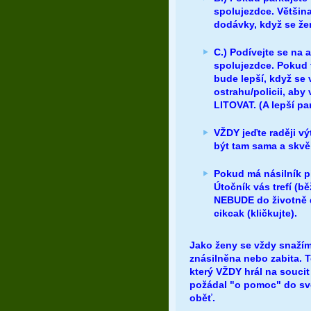
spolujezdce. Většina
dodávky, když se že
C.) Podívejte se na 
spolujezdce. Pokud 
bude lepší, když se
ostrahu/policii, ab
LITOVAT. (A lepší pa
VŽDY jeďte raději v
být tam sama a skvěl
Pokud má násilník p
Útočník vás trefí (b
NEBUDE do životně 
cikcak (kličkujte).
Jako ženy se vždy snažím
znásilněna nebo zabita. T
který VŽDY hrál na soucit
požádal "o pomoc" do sv
oběť.