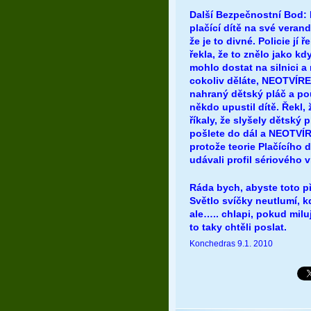
Další Bezpečnostní Bod: N
plačící dítě na své verand
že je to divné. Policie j
řekla, že to znělo jako kd
mohlo dostat na silnici a 
cokoliv děláte, NEOTVÍREJ
nahraný dětský pláč a pou
někdo upustil dítě. Řekl, 
říkaly, že slyšely dětský
pošlete do dál a NEOTVÍR
protože teorie Plačícího 
udávali profil sériového 
Ráda bych, abyste toto př
Světlo svíčky neutlumí, kd
ale….. chlapi, pokud milu
to taky chtěli poslat.
Konchedras 9.1. 2010