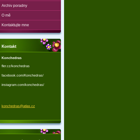
Archiv poradny
O mě
Kontaktujte mne
Kontakt
Konchedras
fler.cz/konchedras
facebook.com/Konchedras/
instagram.com/konchedras/
konchedr
as@atlas
.cz