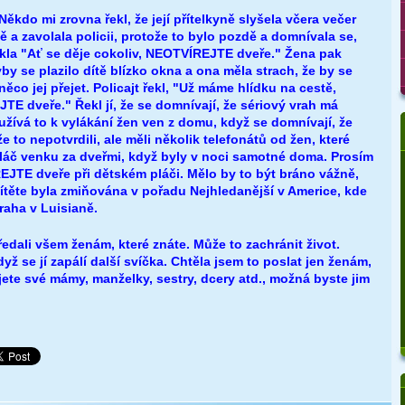
ěkdo mi zrovna řekl, že její přítelkyně slyšela včera večer
ě a zavolala policii, protože to bylo pozdě a domnívala se,
í řekla "Ať se děje cokoliv, NEOTVÍREJTE dveře." Žena pak
yby se plazilo dítě blízko okna a ona měla strach, že by se
něco jej přejet. Policajt řekl, "Už máme hlídku na cestě,
TE dveře." Řekl jí, že se domnívají, že sériový vrah má
žívá to k vylákání žen ven z domu, když se domnívají, že
že to nepotvrdili, ale měli několik telefonátů od žen, které
 pláč venku za dveřmi, když byly v noci samotné doma. Prosím
EJTE dveře při dětském pláči. Mělo by to být bráno vážně,
dítěte byla zmiňována v pořadu Nejhledanější v Americe, kde
vraha v Luisianě.
edali všem ženám, které znáte. Může to zachránit život.
yž se jí zapálí další svíčka. Chtěla jsem to poslat jen ženám,
jete své mámy, manželky, sestry, dcery atd., možná byste jim