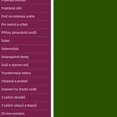
Poselství mlhovin
Postižené děti
Proč ne miminka uměle
Pro radost a užitek
Příčiny zdravotních potíží
Satan
Sebevražda
Smaragdové desky
Snář a význam snů
Transformace lidstva
Uhranutí a prokletí
Znamení na životní cestě
Z vašich obrázků
Z vašich vzkazů a dopisů
On-line poradna