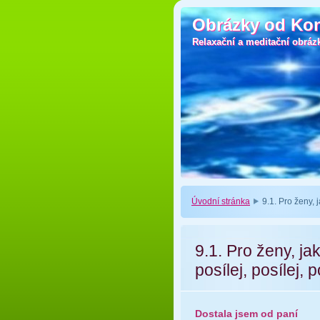
Obrázky od Ko
Obrázky od Ko
Relaxační a meditační obráz
Relaxační a meditační obráz
Úvodní stránka
9.1. Pro ženy, 
9.1. Pro ženy, ja
posílej, posílej, p
Dostala jsem od paní