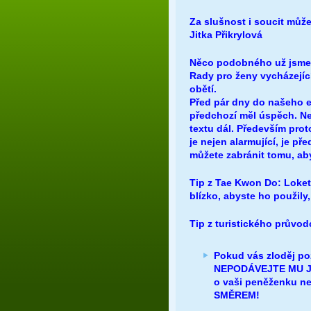
Za slušnost i soucit může
Jitka Přikrylová
Něco podobného už jsme n
Rady pro ženy vycházející
obětí.
Před pár dny do našeho e-
předchozí měl úspěch. Nej
textu dál. Především pro
je nejen alarmující, je př
můžete zabránit tomu, aby 
Tip z Tae Kwon Do: Loket
blízko, abyste ho použily,
Tip z turistického průvo
Pokud vás zloděj po
NEPODÁVEJTE MU JI. 
o vaši peněženku n
SMĚREM!