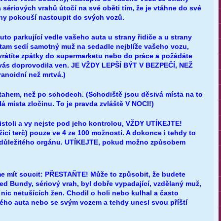
 sériových vrahů útočí na své oběti tím, že je vtáhne do své
ny pokouší nastoupit do svých vozů.
auto parkující vedle vašeho auta u strany řidiče a u strany
tam sedí samotný muž na sedadle nejblíže vašeho vozu,
 vrátíte zpátky do supermarketu nebo do práce a požádáte
y vás doprovodila ven. JE VŽDY LEPŠÍ BÝT V BEZPEČÍ, NEŽ
ranoidní než mrtvá.)
ýtahem, než po schodech. (Schodiště jsou děsivá místa na to
á místa zločinu. To je pravda zvláště V NOCI!)
istoli a vy nejste pod jeho kontrolou, VŽDY UTÍKEJTE!
ěžící terč) pouze ve 4 ze 100 možností. A dokonce i tehdy to
důležitého orgánu. UTÍKEJTE, pokud možno způsobem
e mít soucit: PŘESTAŇTE! Může to způsobit, že budete
ed Bundy, sériový vrah, byl dobře vypadající, vzdělaný muž,
 nic netušících žen. Chodil o holi nebo kulhal a často
ého auta nebo se svým vozem a tehdy unesl svou příští