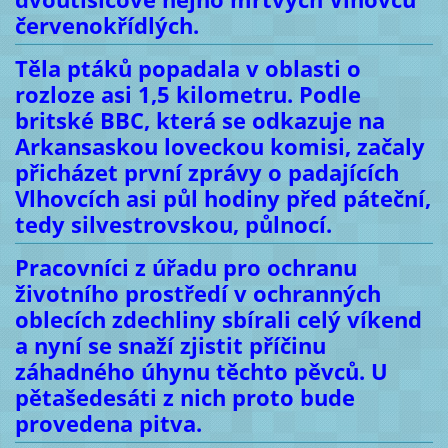
červenokřídlých.
Těla ptáků popadala v oblasti o
rozloze asi 1,5 kilometru. Podle
britské BBC, která se odkazuje na
Arkansaskou loveckou komisi, začaly
přicházet první zprávy o padajících
Vlhovcích asi půl hodiny před páteční,
tedy silvestrovskou, půlnocí.
Pracovníci z úřadu pro ochranu
životního prostředí v ochranných
oblecích zdechliny sbírali celý víkend
a nyní se snaží zjistit příčinu
záhadného úhynu těchto pěvců. U
pětašedesáti z nich proto bude
provedena pitva.