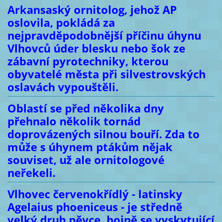
Arkansaský ornitolog, jehož AP
oslovila, pokládá za
nejpravděpodobnější příčinu úhynu
Vlhovců úder blesku nebo šok ze
zábavní pyrotechniky, kterou
obyvatelé města při silvestrovských
oslavách vypouštěli.
Oblastí se před několika dny
přehnalo několik tornád
doprovázených silnou bouří. Zda to
může s úhynem ptákům nějak
souviset, už ale ornitologové
neřekeli.
Vlhovec červenokřídlý - latinsky
Agelaius phoeniceus - je středně
velký druh pěvce, hojně se vyskytující