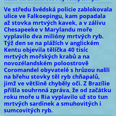
Ve středu švédská policie zablokovala
ulice ve Falkoepingu, kam popadala
až stovka mrtvých kavek, a v zálivu
Chesapeeke v Marylandu moře
vyplavilo dva milióny mrtvých ryb.
Týž den se na plážích v anglickém
Kentu objevila tělíčka 40 tisíc
mrtvých mořských krabů a na
novozélandském poloostrově
Coromandel obyvatelé s hrůzou našli
na břehu stovky těl ryb chňapalů,
jimž ve většině chyběly oči. Z Brazílie
přišla souhrnná zpráva, že od začátku
roku moře u Ria vyplavilo už sto tun
mrtvých sardinek a smuhovitých i
sumcovitých ryb.