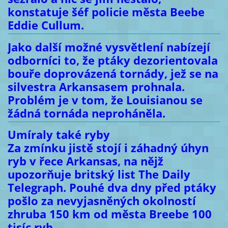
konstatuje šéf policie města Beebe
Eddie Cullum.
Jako další možné vysvětlení nabízejí
odborníci to, že ptáky dezorientovala
bouře doprovázená tornády, jež se na
silvestra Arkansasem prohnala.
Problém je v tom, že Louisianou se
žádná tornáda neproháněla.
Umíraly také ryby
Za zmínku jistě stojí i záhadný úhyn
ryb v řece Arkansas, na nějž
upozorňuje britský list The Daily
Telegraph. Pouhé dva dny před ptáky
pošlo za nevyjasněných okolností
zhruba 150 km od města Breebe 100
tisíc ryb.