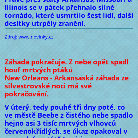
Illinois se v pátek přehnalo silné
tornádo, které usmrtilo šest lidí, další
desítky utrpěly zranění.
Zdroj:
www.novinky.cz
Záhada pokračuje. Z nebe opět spadl
houf mrtvých ptáků
New Orleans - Arkansaská záhada ze
silvestrovské noci má své
pokračování.
V úterý, tedy pouhé tři dny poté, co
ve městě Beebe z čistého nebe spadlo
hejno asi 3 tisíc mrtvých vlhovců
červenokřídlých, se úkaz opakoval v