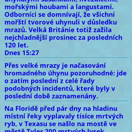
mořskými houbami a langustami.
Odborníci se domnívají, že všichni
mořští tvorové uhynuli v důsledku
mrazů. Velká Británie totiž zažila
nejchladnější prosinec za posledních
120 let.
Dnes 15:27
Přes velké mrazy je načasování
hromadného úhynu pozoruhodné: jde
o zatím poslední z celé řady
podobných incidentů, které byly v
poslední době zaznamenány.
Na Floridě před pár dny na hladinu
místní řeky vyplavaly tisíce mrtvých
ryb, v Texasu se našlo na mostě ve
městě Tyler 200 mrtvých lysek