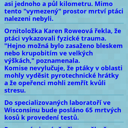
asi jednoho a půl kilometru. Mimo
tento "vymezený" prostor mrtví ptáci
nalezeni nebyli.
Ornitoložka Karen Roweová řekla, že
ptáci vykazovali fyzické trauma.
"Hejno možná bylo zasaženo bleskem
nebo krupobitím ve velkých
výškách," poznamenala.
Komise nevylučuje, že ptáky v oblasti
mohly vyděsit pyrotechnické hrátky
a že opeřenci mohli zemřít kvůli
stresu.
Do specializovaných laboratoří ve
Wisconsinu bude posláno 65 mrtvých
kosů k provedení testů.