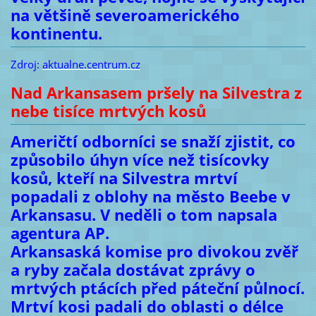
na většině severoamerického
kontinentu.
Zdroj:
aktualne.centrum.cz
Nad Arkansasem pršely na Silvestra z
nebe tisíce mrtvých kosů
Američtí odborníci se snaží zjistit, co
způsobilo úhyn více než tisícovky
kosů, kteří na Silvestra mrtví
popadali z oblohy na město Beebe v
Arkansasu. V neděli o tom napsala
agentura AP.
Arkansaská komise pro divokou zvěř
a ryby začala dostávat zprávy o
mrtvých ptácích před páteční půlnocí.
Mrtví kosi padali do oblasti o délce