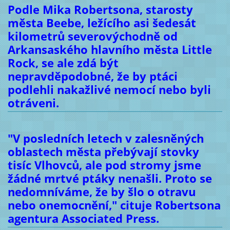
Podle Mika Robertsona, starosty
města Beebe, ležícího asi šedesát
kilometrů severovýchodně od
Arkansaského hlavního města Little
Rock, se ale zdá být
nepravděpodobné, že by ptáci
podlehli nakažlivé nemocí nebo byli
otráveni.
"V posledních letech v zalesněných
oblastech města přebývají stovky
tisíc Vlhovců, ale pod stromy jsme
žádné mrtvé ptáky nenašli. Proto se
nedomníváme, že by šlo o otravu
nebo onemocnění," cituje Robertsona
agentura Associated Press.