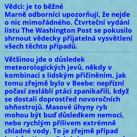
Vědci: je to běžné
Marně odborníci upozorňují, že nejde
o nic mimořádného. Čtvrteční vydání
listu The Washington Post se pokusilo
shrnout vědecky přijatelná vysvětlení
všech těchto případů.
Většinou jde o důsledek
meteorologických jevů, někdy v
kombinaci s lidským přičiněním, jak
tomu zřejmě bylo v Beebe: nepřízní
počasí zesláblí ptáci zpanikařili, když
se dostali doprostřed novoročních
ohňostrojů. Masové úhyny ryb
mohou být buď důsledkem nemoci,
nebo rychlým přílivem extrémně
chladné vody. To je zřejmě případ