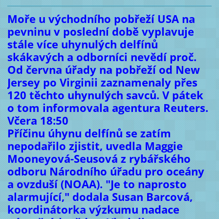
Moře u východního pobřeží USA na
pevninu v poslední době vyplavuje
stále více uhynulých delfínů
skákavých a odborníci nevědí proč.
Od června úřady na pobřeží od New
Jersey po Virginii zaznamenaly přes
120 těchto uhynulých savců. V pátek
o tom informovala agentura Reuters.
Včera 18:50
Příčinu úhynu delfínů se zatím
nepodařilo zjistit, uvedla Maggie
Mooneyová-Seusová z rybářského
odboru Národního úřadu pro oceány
a ovzduší (NOAA). "Je to naprosto
alarmující," dodala Susan Barcová,
koordinátorka výzkumu nadace