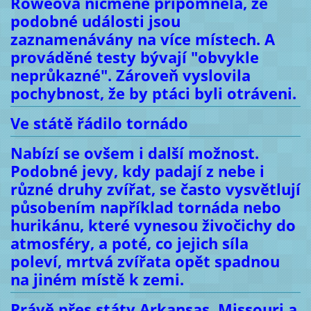
Roweová nicméně připomněla, že
podobné události jsou
zaznamenávány na více místech. A
prováděné testy bývají "obvykle
neprůkazné". Zároveň vyslovila
pochybnost, že by ptáci byli otráveni.
Ve státě řádilo tornádo
Nabízí se ovšem i další možnost.
Podobné jevy, kdy padají z nebe i
různé druhy zvířat, se často vysvětlují
působením například tornáda nebo
hurikánu, které vynesou živočichy do
atmosféry, a poté, co jejich síla
poleví, mrtvá zvířata opět spadnou
na jiném místě k zemi.
Právě přes státy Arkansas, Missouri a