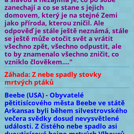
zanechají a co se stane s jejich
domovem, který je na stejné Zemi
jako příroda, kterou zničil. Ale
odpověď je stále ještě neznámá, stále
se ještě může otočit svět a vrátit
všechno zpět, všechno odpustit, ale
to by znamenalo všechno zničit, co
vzniklo člověkem...."
Záhada: Z nebe spadly stovky
mrtvých ptáků
Beebe (USA) - Obyvatelé
pětitisícového města Beebe ve státě
Arkansas byli během silvestrovského
večera svědky dosud nevysvětlené
události. Z čistého nebe spadlo asi
dvoutisícové hejno mrtvých Vlhovců