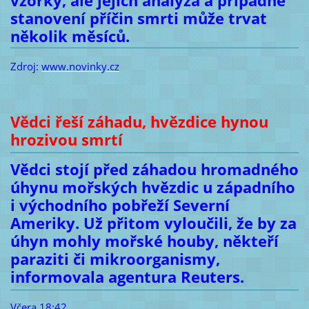
vzorky, ale jejich analýza a případné
stanovení příčin smrti může trvat
několik měsíců.
Zdroj:
www.novinky.cz
Vědci řeší záhadu, hvězdice hynou
hrozivou smrtí
Vědci stojí před záhadou hromadného
úhynu mořských hvězdic u západního
i východního pobřeží Severní
Ameriky. Už přitom vyloučili, že by za
úhyn mohly mořské houby, někteří
paraziti či mikroorganismy,
informovala agentura Reuters.
Včera 18:42