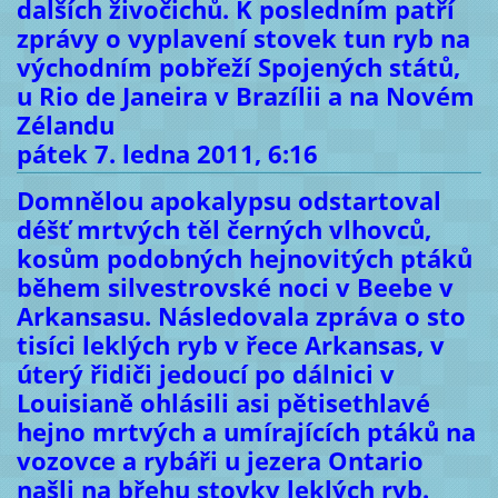
dalších živočichů. K posledním patří
zprávy o vyplavení stovek tun ryb na
východním pobřeží Spojených států,
u Rio de Janeira v Brazílii a na Novém
Zélandu
pátek 7. ledna 2011, 6:16
Domnělou apokalypsu odstartoval
déšť mrtvých těl černých vlhovců,
kosům podobných hejnovitých ptáků
během silvestrovské noci v Beebe v
Arkansasu. Následovala zpráva o sto
tisíci leklých ryb v řece Arkansas, v
úterý řidiči jedoucí po dálnici v
Louisianě ohlásili asi pětisethlavé
hejno mrtvých a umírajících ptáků na
vozovce a rybáři u jezera Ontario
našli na břehu stovky leklých ryb.