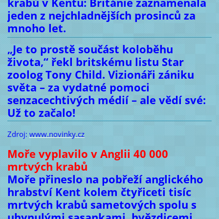
krabů v Kentu: Británie zaznamenala
jeden z nejchladnějších prosinců za
mnoho let.
„Je to prostě součást koloběhu
života,“ řekl britskému listu Star
zoolog Tony Child. Vizionáři zániku
světa – za vydatné pomoci
senzacechtivých médií – ale vědí své:
Už to začalo!
Zdroj:
www.novinky.cz
Moře vyplavilo v Anglii 40 000
mrtvých krabů
Moře přineslo na pobřeží anglického
hrabství Kent kolem čtyřiceti tisíc
mrtvých krabů sametových spolu s
uhynulými sasankami, hvězdicemi,