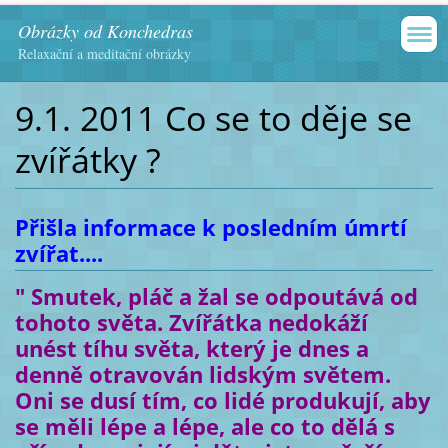
Obrázky od Konchedras
Relaxační a meditační obrázky
9.1. 2011 Co se to děje se
zvířátky ?
Přišla informace k posledním úmrtí
zvířat....
" Smutek, pláč a žal se odpoutává od
tohoto světa. Zvířátka nedokáží
unést tíhu světa, který je dnes a
denně otravován lidským světem.
Oni se dusí tím, co lidé produkují, aby
se měli lépe a lépe, ale co to dělá s