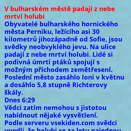
V bulharském městě padají z nebe
mrtví holubi
Obyvatelé bulharského hornického
města Perniku, ležícího asi 30
kilometrů jihozápadně od Sofie, jsou
svědky neobvyklého jevu. Na ulice
padají z nebe mrtví holubi. Lidé si
podivná úmrtí ptáků spojují s
možným příchodem zemětřesení.
Poslední město zasáhlo loni v květnu
a dosáhlo 5,8 stupně Richterovy
škály.
Dnes 6:29
Vědci zatím nemohou s jistotou
nabídnout nějaké vysvětlení.
Podle serveru vsekiden.com svědci
uvedli, že holubi se za letu najednou