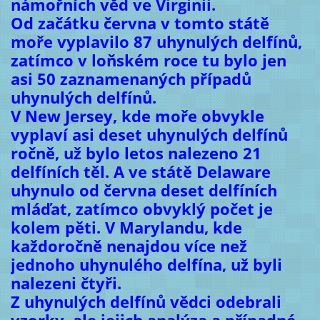
námořních věd ve Virginii.
Od začátku června v tomto státě
moře vyplavilo 87 uhynulých delfínů,
zatímco v loňském roce tu bylo jen
asi 50 zaznamenaných případů
uhynulých delfínů.
V New Jersey, kde moře obvykle
vyplaví asi deset uhynulých delfínů
ročně, už bylo letos nalezeno 21
delfíních těl. A ve státě Delaware
uhynulo od června deset delfíních
mláďat, zatímco obvyklý počet je
kolem pěti. V Marylandu, kde
každoročně nenajdou více než
jednoho uhynulého delfína, už byli
nalezeni čtyři.
Z uhynulých delfínů vědci odebrali