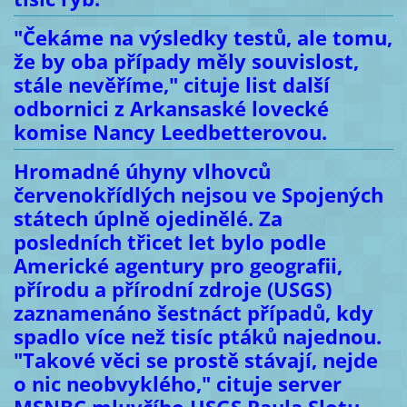
"Čekáme na výsledky testů, ale tomu,
že by oba případy měly souvislost,
stále nevěříme," cituje list další
odbornici z Arkansaské lovecké
komise Nancy Leedbetterovou.
Hromadné úhyny vlhovců
červenokřídlých nejsou ve Spojených
státech úplně ojedinělé. Za
posledních třicet let bylo podle
Americké agentury pro geografii,
přírodu a přírodní zdroje (USGS)
zaznamenáno šestnáct případů, kdy
spadlo více než tisíc ptáků najednou.
"Takové věci se prostě stávají, nejde
o nic neobvyklého," cituje server