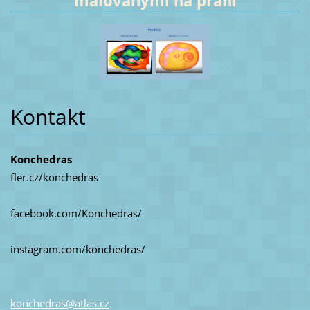
malovanými na přání
Kontakt
Konchedras
fler.cz/konchedras
facebook.com/Konchedras/
instagram.com/konchedras/
konchedr
as@atlas
.cz