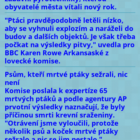
obyvatelé města vítali nový rok.
"Ptáci pravděpodobně letěli nízko,
aby se vyhnuli explozím a naráželi do
budov a dalších objektů. Je však třeba
počkat na výsledky pitvy," uvedla pro
BBC Karen Rowe Arkansaské z
lovecké komise.
Psům, kteří mrtvé ptáky sežrali, nic
není
Komise poslala k expertíze 65
mrtvých ptáků a podle agentury AP
prvotní výsledky naznačují, že byly
příčinou smrti krevní sraženiny.
"Otrávení jsme vyloučili, protože
několik psů a koček mrtvé ptáky
sežralo a nic se jim nestalo,"