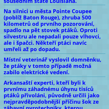
sousedním státě Louisiana.
Na silnici u města Pointe Coupee
(poblíž Baton Rouge), zhruba 500
kilometrů od prvního pozorování,
spadlo na pět stovek ptáků. Oproti
silvestru ale nepadali pouze vlhovci,
ale i špačci. Někteří ptáci navíc
umřeli až po dopadu.
Místní veterinář vyslovil domněnku,
že ptáky v tomto případě možná
zabilo elektrické vedení.
Arkansaští experti, kteří byli k
prvnímu záhadnému úhynu tisíců
ptáků přivoláni, původně určili jako
nejpravděpodobnější příčinu šok ze
zábavní pyrotechniky, kterou