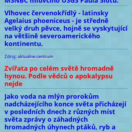
MSNBC mluvčího USGS Paula Slotu.
Vlhovec červenokřídlý - latinsky
Agelaius phoeniceus - je středně
velký druh pěvce, hojně se vyskytující
na většině severoamerického
kontinentu.
Zdroj:
aktualne.centrum
Zvířata po celém světě hromadně
hynou. Podle vědců o apokalypsu
nejde
Jako voda na mlýn prorokům
nadcházejícího konce světa přicházejí
v posledních dnech z různých míst
světa zprávy o záhadných
hromadných úhynech ptáků, ryb a