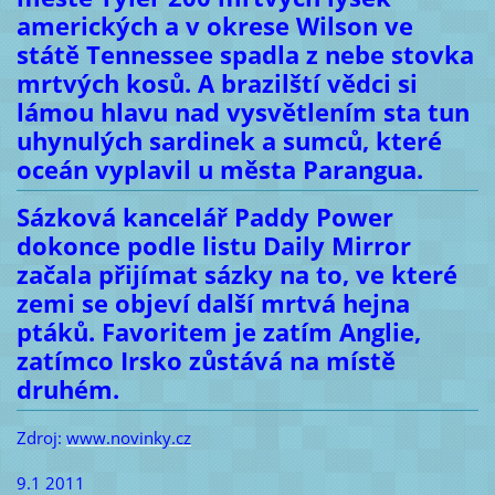
amerických a v okrese Wilson ve
státě Tennessee spadla z nebe stovka
mrtvých kosů. A brazilští vědci si
lámou hlavu nad vysvětlením sta tun
uhynulých sardinek a sumců, které
oceán vyplavil u města Parangua.
Sázková kancelář Paddy Power
dokonce podle listu Daily Mirror
začala přijímat sázky na to, ve které
zemi se objeví další mrtvá hejna
ptáků. Favoritem je zatím Anglie,
zatímco Irsko zůstává na místě
druhém.
Zdroj:
www.novinky.cz
9.1 2011