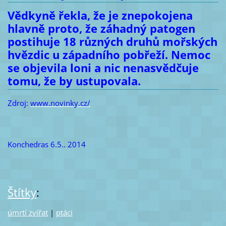
Vědkyně řekla, že je znepokojena
hlavně proto, že záhadný patogen
postihuje 18 různých druhů mořských
hvězdic u západního pobřeží. Nemoc
se objevila loni a nic nenasvědčuje
tomu, že by ustupovala.
Zdroj:
www.novinky.cz/
Konchedras 6.5.. 2014
Štítky
:
úmrtí zvířat
|
ptáci