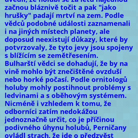
začnou bláznivě točit a pak "jako
hrušky" padají mrtví na zem. Podle
vědců podobné události zaznamenali
i na jiných místech planety, ale
doposud neexistují důkazy, které by
potvrzovaly, že tyto jevy jsou spojeny
s blížícím se zemětřesením.
Bulharští vědci se dohadují, že by na
vině mohlo být znečištěné ovzduší
nebo horké počasí. Podle ornitologů
holuby mohly postihnout problémy s
ledvinami a s oběhovým systémem.
Nicméně i vzhledem k tomu, že
odborníci zatím nedokážou
jednoznačně určit, co je příčinou
podivného úhynu holubů, Perničany
ovládl strach, že jde o předzvěst