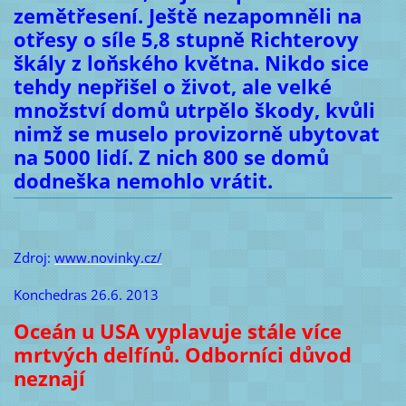
zemětřesení. Ještě nezapomněli na
otřesy o síle 5,8 stupně Richterovy
škály z loňského května. Nikdo sice
tehdy nepřišel o život, ale velké
množství domů utrpělo škody, kvůli
nimž se muselo provizorně ubytovat
na 5000 lidí. Z nich 800 se domů
dodneška nemohlo vrátit.
Zdroj:
www.novinky.cz/
Konchedras 26.6. 2013
Oceán u USA vyplavuje stále více
mrtvých delfínů. Odborníci důvod
neznají