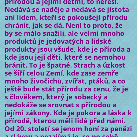
přírodou a jejími dětmi, to neřeší.
Nedává se naděje a nedává se jistota
ani lidem, kteří se pokoušejí přírodu
chránit, jak se dá. Není to proto, že
by se málo snažili, ale velmi mnoho
produktů je jedovatých a lidské
produkty jsou všude, kde je příroda a
kde jsou její děti, které se nemohou
bránit. To je špatné. Strach a úzkost
se šíří celou Zemí, kde zase zemře
mnoho živočichů, zvířat, ptáků, a co
ještě bude stát přírodu za cenu, že je
s člověkem, který je sobecký a
nedokáže se srovnat s přírodou a
jejími zákony. Kde je pokora a láska k
přírodě, kterou měli lidé před námi.
Od 20. století se jenom honí za penězi
a slávou a nezajímá je, co po sobě