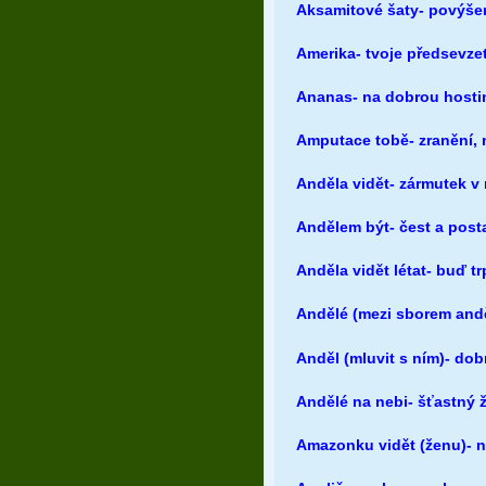
Aksamitové šaty- povýšen
Amerika- tvoje předsevzet
Ananas- na dobrou host
Amputace tobě- zranění, 
Anděla vidět- zármutek v 
Andělem být- čest a post
Anděla vidět létat- buď t
Andělé (mezi sborem anděl
Anděl (mluvit s ním)- do
Andělé na nebi- šťastný ž
Amazonku vidět (ženu)- n