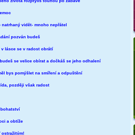
ého života rozptýlíš touhou po zábavě
 nemoc
o natrhaný vidět- mnoho nepřátel
nadání pozván budeš
 v lásce se v radost obrátí
budeš se velice obírat a dočkáš se jeho odhalení
měl bys pomýšlet na smíření a odpuštění
bída, později však radost
 bohatství
ci a obtíže
ostražitým!