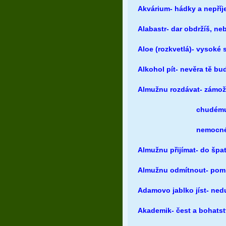
Akvárium- hádky a nepříj
Alabastr- dar obdržíš, n
Aloe (rozkvetlá)- vysoké s
Alkohol pít- nevěra tě bud
Almužnu rozdávat- zámož
chudému ště
nemocnému zhorš
Almužnu přijímat- do šp
Almužnu odmítnout- pomlu
Adamovo jablko jíst- ned
Akademik- čest a bohatst