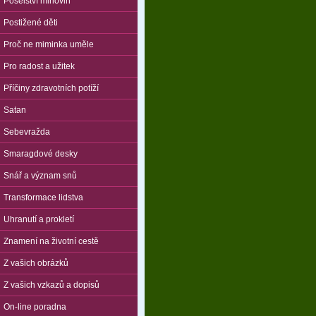
Poselství mlhovin
Postižené děti
Proč ne miminka uměle
Pro radost a užitek
Příčiny zdravotních potíží
Satan
Sebevražda
Smaragdové desky
Snář a význam snů
Transformace lidstva
Uhranutí a prokletí
Znamení na životní cestě
Z vašich obrázků
Z vašich vzkazů a dopisů
On-line poradna