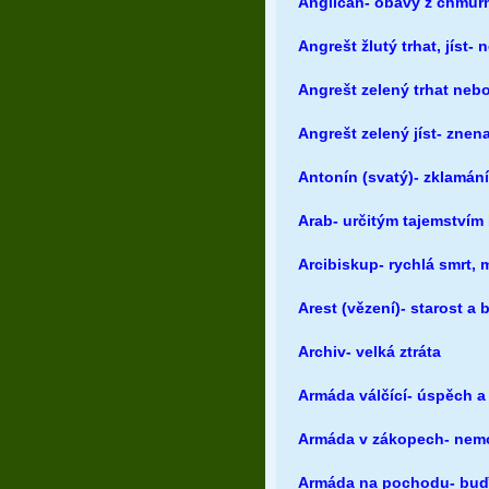
Angličan- obavy z chmurn
Angrešt žlutý trhat, jíst-
Angrešt zelený trhat neb
Angrešt zelený jíst- zne
Antonín (svatý)- zklamání
Arab- určitým tajemstvím 
Arcibiskup- rychlá smrt, 
Arest (vězení)- starost a 
Archiv- velká ztráta
Armáda válčící- úspěch a
Armáda v zákopech- nemo
Armáda na pochodu- buď 