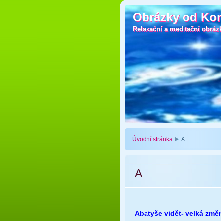
Obrázky od Ko
Obrázky od Ko
Relaxační a meditační obráz
Relaxační a meditační obráz
Úvodní stránka
A
A
Abatyše vidět- velká zm