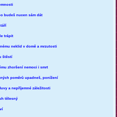
emnosti
ebo budeš nucen sám dát
táří
e trápit
nému neklid v domě a mrzutosti
stí
ení nemoci i smrt
atných poměrů upadneš, ponížení
vy a nepříjemné záležitosti
uh tělesný
ví