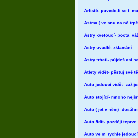
Artisté- povede-li se ti m
Astma ( ve snu na ně trpě
Astry kvetoucí- pocta, v
Astry uvadlé- zklamání
Astry trhati- půjdeš asi 
Atlety vidět- pěstuj své t
Auto jedoucí vidět- zaži
Auto stojící- mnoho nejis
Auto ( jet v něm)- dosáh
Auto řídit- později teprv
Auto velmi rychle jedoucí