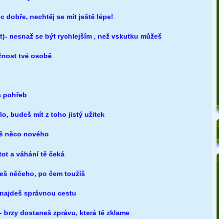
oc dobře, nechtěj se mít ještě lépe!
t)- nesnaž se být rychlejším , než vskutku můžeš
ážnost tvé osobě
na pohřeb
ělo, budeš mít z toho jistý užitek
ješ něco nového
tot a váhání tě čeká
neš něčeho, po čem toužíš
e najdeš správnou cestu
- brzy dostaneš zprávu, která tě zklame