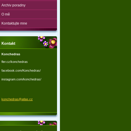
Archiv poradny
O mě
Kontaktujte mne
Kontakt
Konchedras
fler.cz/konchedras
facebook.com/Konchedras/
instagram.com/konchedras/
konchedr
as@atlas
.cz