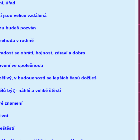
í, úřad
í jsou velice vzdálená
inu budeš pozván
nehoda v rodině
radost se obrátí, hojnost, zdraví a dobro
avení ve společnosti
rpělivý, v budoucnosti se lepších časů dožiješ
ů být)- náhlé a veliké štěstí
bré znamení
ivot
eštěstí