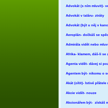
Advokát (s ním mluvit)- ve
Advokát v taláru- ztráty
Advokát (být u něj v kanc
Aeroplán- dočkáš se spě
Admirála vidět nebo mluvi
Afrika- klamem, dáš-li se
Agenta vidět- dávej si p
Agentem být- nikomu o so
Akát (cítit)- lstivé přáte
Akcie vidět- nouze
Akcionářem být- získáš n