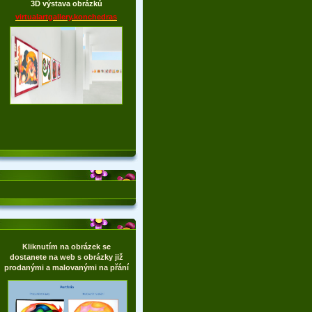
3D výstava obrázků
virtualartgallery.konchedras
Kliknutím na obrázek se
dostanete na web s obrázky již
prodanými a malovanými na přání