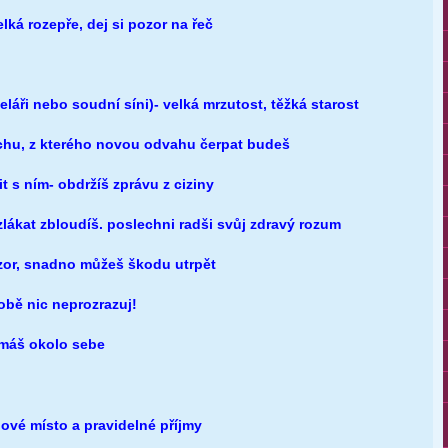
lká rozepře, dej si pozor na řeč
eláři nebo soudní síni)- velká mrzutost, těžká starost
chu, z kterého novou odvahu čerpat budeš
t s ním- obdržíš zprávu z ciziny
 zlákat zbloudíš. poslechni radši svůj zdravý rozum
ozor, snadno můžeš škodu utrpět
bě nic neprozrazuj!
le máš okolo sebe
ové místo a pravidelné příjmy