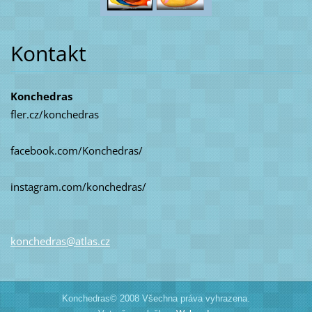
Kontakt
Konchedras
fler.cz/konchedras
facebook.com/Konchedras/
instagram.com/konchedras/
konchedr
as@atlas
.cz
Konchedras© 2008 Všechna práva vyhrazena.