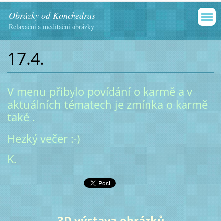
Obrázky od Konchedras
Relaxační a meditační obrázky
17.4.
V menu přibylo povídání o karmě a v
aktuálních tématech je zmínka o karmě
také .
Hezký večer :-)
K.
3D výstava obrázků