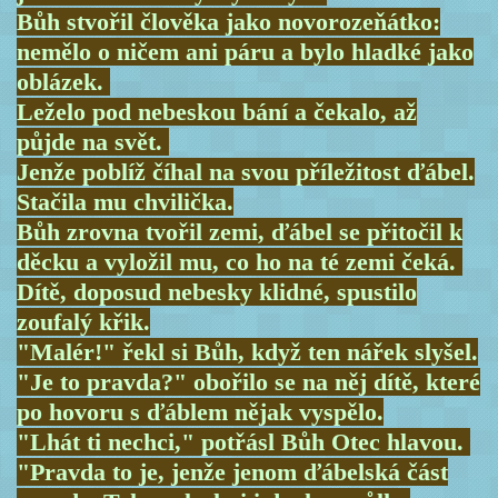
Bůh stvořil člověka jako novorozeňátko:
nemělo o ničem ani páru a bylo hladké jako
oblázek.
Leželo pod nebeskou bání a čekalo, až
půjde na svět.
Jenže poblíž číhal na svou příležitost ďábel.
Stačila mu chvilička.
Bůh zrovna tvořil zemi, ďábel se přitočil k
děcku a vyložil mu, co ho na té zemi čeká.
Dítě, doposud nebesky klidné, spustilo
zoufalý křik.
"Malér!" řekl si Bůh, když ten nářek slyšel.
"Je to pravda?" obořilo se na něj dítě, které
po hovoru s ďáblem nějak vyspělo.
"Lhát ti nechci," potřásl Bůh Otec hlavou.
"Pravda to je, jenže jenom ďábelská část