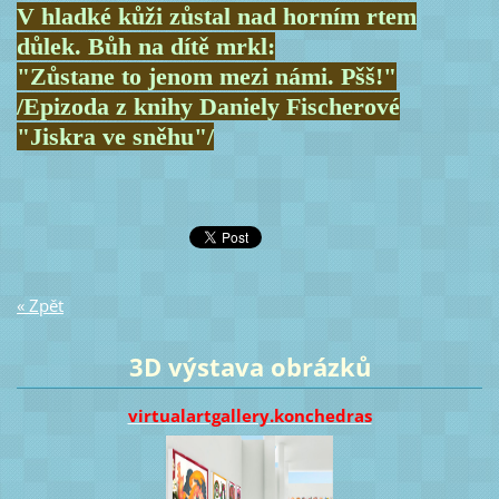
V hladké kůži zůstal nad horním rtem
důlek. Bůh na dítě mrkl:
"Zůstane to jenom mezi námi. Pšš!"
/Epizoda z knihy Daniely Fischerové
"Jiskra ve sněhu"/
« Zpět
3D výstava obrázků
virtualartgallery.konchedras