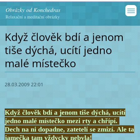
Obrázky od Konchedras
Relaxační a meditační obrázky
Když člověk bdí a jenom
tiše dýchá, ucítí jedno
malé místečko
28.03.2009 22:01
Když člověk bdí a jenom tiše dýchá, ucítí
jedno malé místečko mezi rty a chřípí.
Dech na ni dopadne, zatetelí se zmizí. Ale ta
jamečka tam vždycky nebyla!