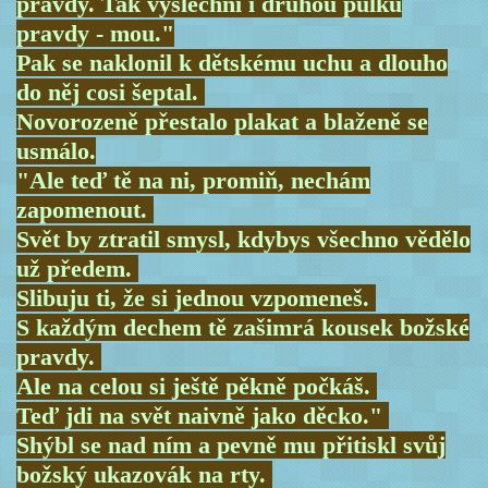
pravdy. Tak vyslechni i druhou půlku
pravdy - mou."
Pak se naklonil k dětskému uchu a dlouho
do něj cosi šeptal.
Novorozeně přestalo plakat a blaženě se
usmálo.
"Ale teď tě na ni, promiň, nechám
zapomenout.
Svět by ztratil smysl, kdybys všechno vědělo
už předem.
Slibuju ti, že si jednou vzpomeneš.
S každým dechem tě zašimrá kousek božské
pravdy.
Ale na celou si ještě pěkně počkáš.
Teď jdi na svět naivně jako děcko."
Shýbl se nad ním a pevně mu přitiskl svůj
božský ukazovák na rty.