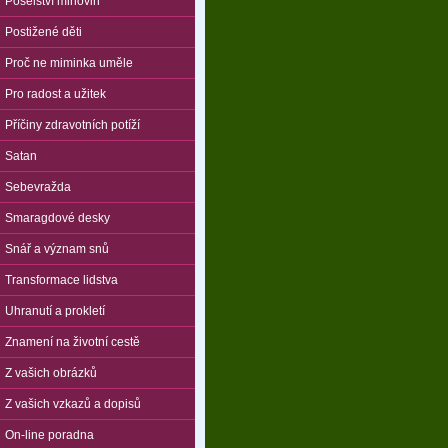
Poselství mlhovin
Postižené děti
Proč ne miminka uměle
Pro radost a užitek
Příčiny zdravotních potíží
Satan
Sebevražda
Smaragdové desky
Snář a význam snů
Transformace lidstva
Uhranutí a prokletí
Znamení na životní cestě
Z vašich obrázků
Z vašich vzkazů a dopisů
On-line poradna