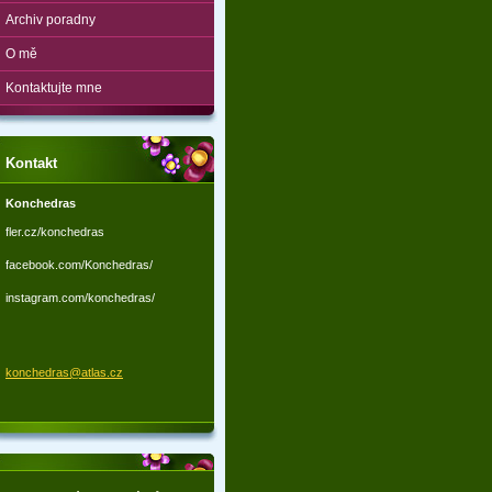
Archiv poradny
O mě
Kontaktujte mne
Kontakt
Konchedras
fler.cz/konchedras
facebook.com/Konchedras/
instagram.com/konchedras/
konchedr
as@atlas
.cz