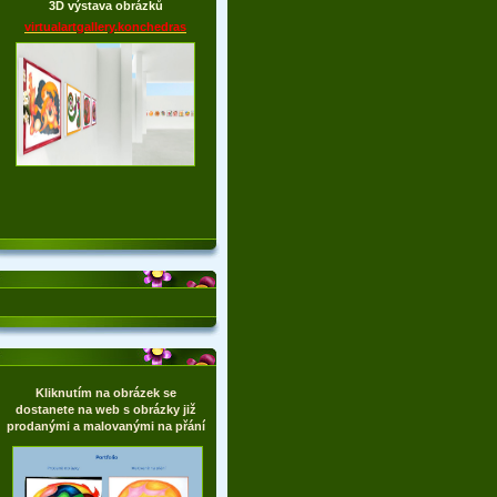
3D výstava obrázků
virtualartgallery.konchedras
Kliknutím na obrázek se
dostanete na web s obrázky již
prodanými a malovanými na přání