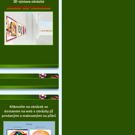
3D výstava obrázků
virtualartgallery.konchedras
Kliknutím na obrázek se
dostanete na web s obrázky již
prodanými a malovanými na přání