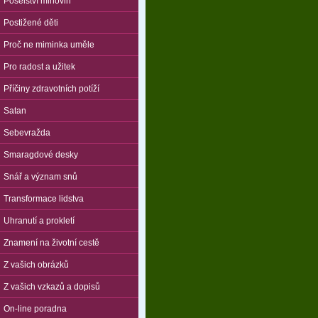
Poselství mlhovin
Postižené děti
Proč ne miminka uměle
Pro radost a užitek
Příčiny zdravotních potíží
Satan
Sebevražda
Smaragdové desky
Snář a význam snů
Transformace lidstva
Uhranutí a prokletí
Znamení na životní cestě
Z vašich obrázků
Z vašich vzkazů a dopisů
On-line poradna