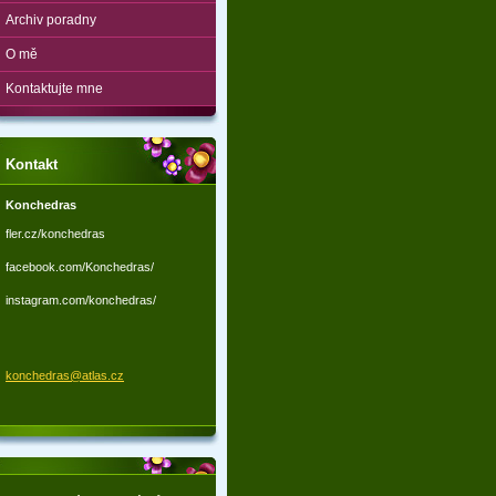
Archiv poradny
O mě
Kontaktujte mne
Kontakt
Konchedras
fler.cz/konchedras
facebook.com/Konchedras/
instagram.com/konchedras/
konchedr
as@atlas
.cz