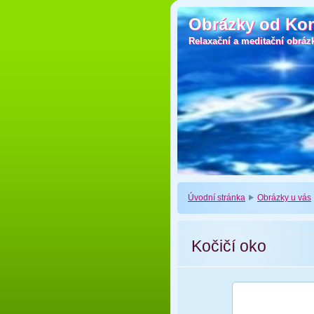
Obrázky od Ko
Obrázky od Ko
Relaxační a meditační obráz
Relaxační a meditační obráz
Úvodní stránka
Obrázky u vás
Kočičí oko