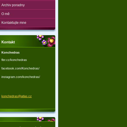
Archiv poradny
O mě
Kontaktujte mne
Kontakt
Konchedras
fler.cz/konchedras
facebook.com/Konchedras/
instagram.com/konchedras/
konchedr
as@atlas
.cz