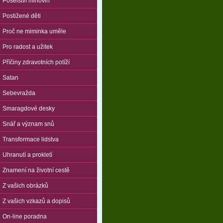
Poselství mlhovin
Postižené děti
Proč ne miminka uměle
Pro radost a užitek
Příčiny zdravotních potíží
Satan
Sebevražda
Smaragdové desky
Snář a význam snů
Transformace lidstva
Uhranutí a prokletí
Znamení na životní cestě
Z vašich obrázků
Z vašich vzkazů a dopisů
On-line poradna