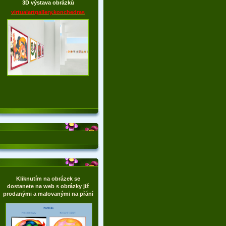
3D výstava obrázků
virtualartgallery.konchedras
Kliknutím na obrázek se
dostanete na web s obrázky již
prodanými a malovanými na přání