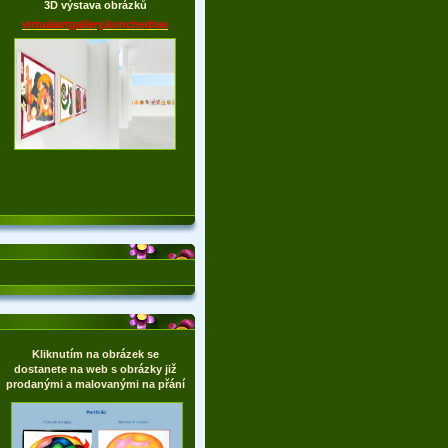
3D výstava obrázků
virtualartgallery.konchedras
Kliknutím na obrázek se
dostanete na web s obrázky již
prodanými a malovanými na přání