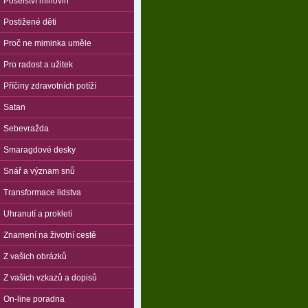
Poselství mlhovin
Postižené děti
Proč ne miminka uměle
Pro radost a užitek
Příčiny zdravotních potíží
Satan
Sebevražda
Smaragdové desky
Snář a význam snů
Transformace lidstva
Uhranutí a prokletí
Znamení na životní cestě
Z vašich obrázků
Z vašich vzkazů a dopisů
On-line poradna