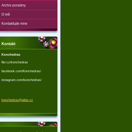
Archiv poradny
O mě
Kontaktujte mne
Kontakt
Konchedras
fler.cz/konchedras
facebook.com/Konchedras/
instagram.com/konchedras/
konchedr
as@atlas
.cz