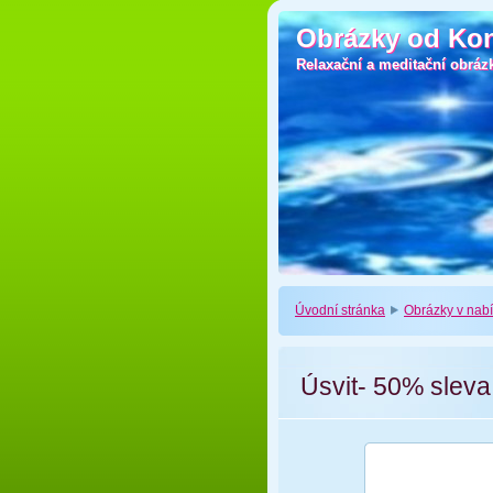
Obrázky od Ko
Obrázky od Ko
Relaxační a meditační obráz
Relaxační a meditační obráz
Úvodní stránka
Obrázky v nab
Úsvit- 50% sleva