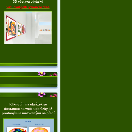
3D výstava obrázků
virtualartgallery.konchedras
Kliknutím na obrázek se
dostanete na web s obrázky již
prodanými a malovanými na přání