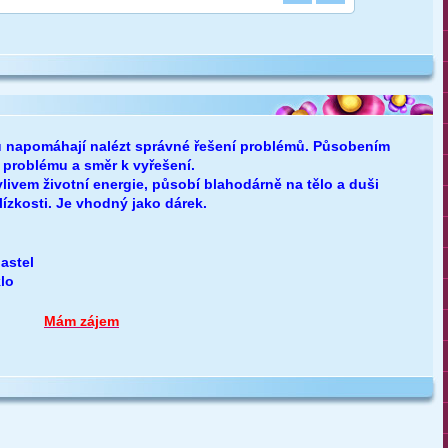
ku napomáhají nalézt správné řešení problémů. Působením
 problému a směr k vyřešení.
livem životní energie, působí blahodárně na tělo a duši
lízkosti. Je vhodný jako dárek.
pastel
lo
Kč
Mám zájem