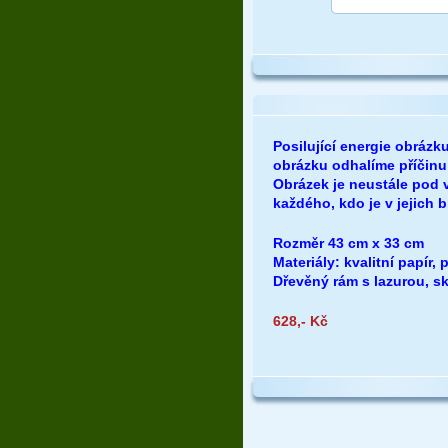
Posilující energie obráz
obrázku odhalíme příčinu
Obrázek je neustále pod v
každého, kdo je v jejich b
Rozměr 43 cm x 33 cm
Materiály: kvalitní papír, 
Dřevěný rám s lazurou, sk
628,- 