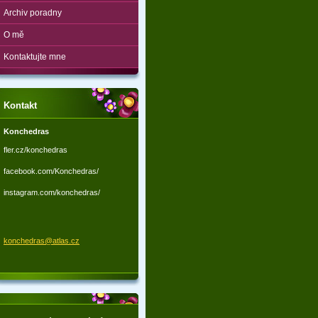
Archiv poradny
O mě
Kontaktujte mne
Kontakt
Konchedras
fler.cz/konchedras
facebook.com/Konchedras/
instagram.com/konchedras/
konchedr
as@atlas
.cz