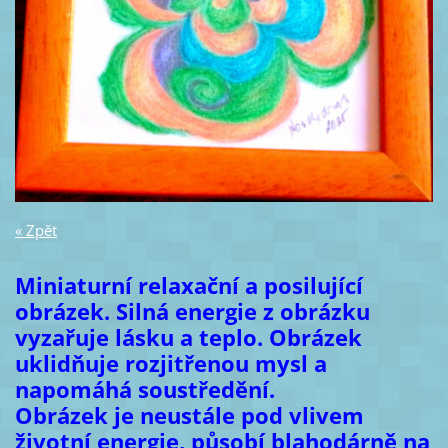
« Zpět
Miniaturní relaxační a posilující
obrázek. Silná energie z obrázku
vyzařuje lásku a teplo. Obrázek
uklidňuje rozjitřenou mysl a
napomáhá soustředění.
Obrázek je neustále pod vlivem
životní energie, působí blahodárně na