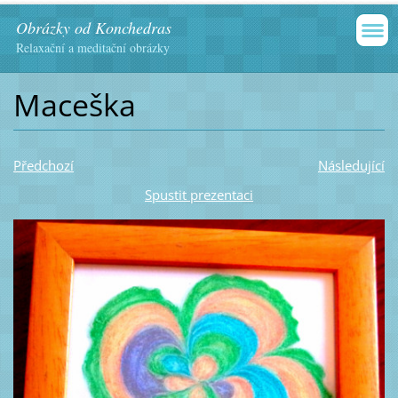
Obrázky od Konchedras
Relaxační a meditační obrázky
Maceška
Předchozí
Následující
Spustit prezentaci