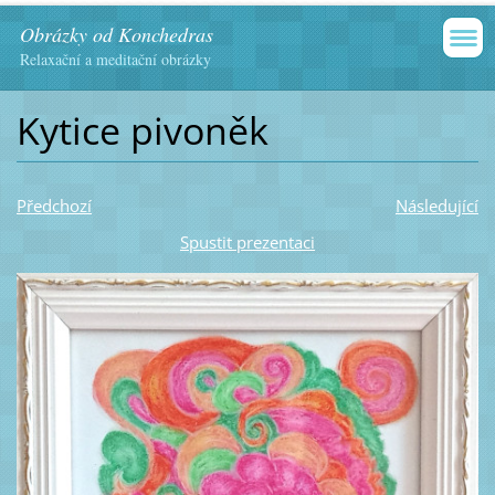
Obrázky od Konchedras
Relaxační a meditační obrázky
Kytice pivoněk
Předchozí
Následující
Spustit prezentaci