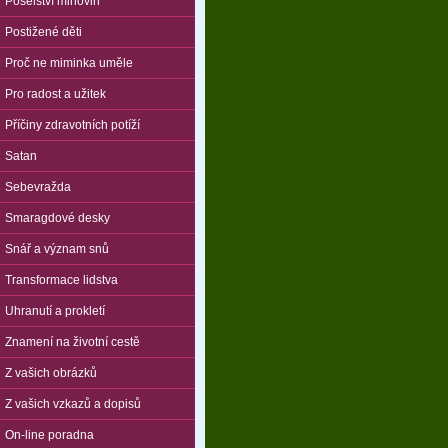
Poselství mlhovin
Postižené děti
Proč ne miminka uměle
Pro radost a užitek
Příčiny zdravotních potíží
Satan
Sebevražda
Smaragdové desky
Snář a význam snů
Transformace lidstva
Uhranutí a prokletí
Znamení na životní cestě
Z vašich obrázků
Z vašich vzkazů a dopisů
On-line poradna