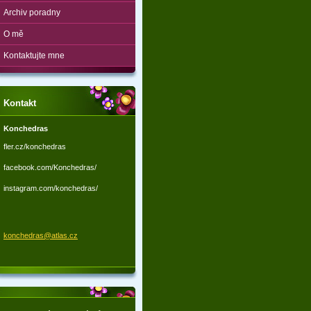
Archiv poradny
O mě
Kontaktujte mne
Kontakt
Konchedras
fler.cz/konchedras
facebook.com/Konchedras/
instagram.com/konchedras/
konchedr
as@atlas
.cz