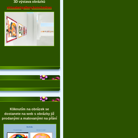
3D výstava obrázků
virtualartgallery.konchedras
Kliknutím na obrázek se
dostanete na web s obrázky již
prodanými a malovanými na přání