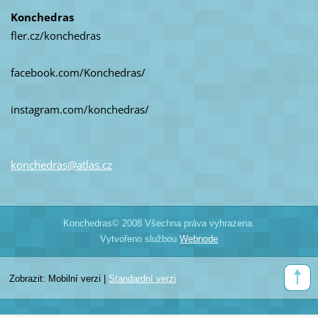
Konchedras
fler.cz/konchedras
facebook.com/Konchedras/
instagram.com/konchedras/
konchedr
as@atlas
.cz
Konchedras© 2008 Všechna práva vyhrazena.
Vytvořeno službou
Webnode
Zobrazit:
Mobilní verzi
|
Standardní verzi