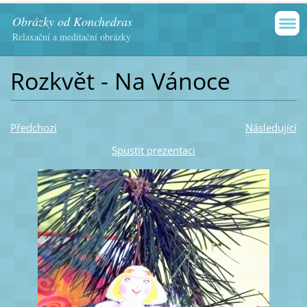
Obrázky od Konchedras
Relaxační a meditační obrázky
Rozkvět - Na Vánoce
Předchozí
Následující
Spustit prezentaci