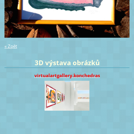
« Zpět
3D výstava obrázků
virtualartgallery.konchedras