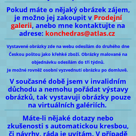
Pokud máte o nějaký obrázek zájem,
je možno jej zakoupit v
Prodejní
galerii
, anebo mne kontaktujte na
adrese:
konchedras@atlas.cz
Vystavené obrázky zde na webu odesílám do druhého dne
Českou poštou jako křehké zboží. Obrázky malované na
objednávku odesílám do tří týdnů.
Je možné rovněž osobní vyzvednutí obrázku po domluvě.
V současné době jsem v invalidním
důchodu a nemohu pořádat výstavy
obrázků, tak vystavuji obrázky pouze
na virtuálních galériích.
Máte-li nějaké dotazy nebo
zkušenosti s automatickou kresbou,
či návrhy, ráda je uvítám. V případě