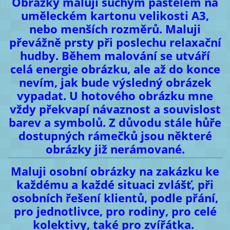
Obrázky maluji suchým pastelem na
uměleckém kartonu velikosti A3,
nebo menších rozměrů. Maluji
převážně prsty při poslechu relaxační
hudby. Během malování se utváří
celá energie obrázku, ale až do konce
nevím, jak bude výsledný obrázek
vypadat. U hotového obrázku mne
vždy překvapí návaznost a souvislost
barev a symbolů. Z důvodu stále hůře
dostupných rámečků jsou některé
obrázky již nerámované.
Maluji osobní obrázky na zakázku ke
každému a každé situaci zvlášť, při
osobních řešení klientů, podle přání,
pro jednotlivce, pro rodiny, pro celé
kolektivy, také pro zvířátka.