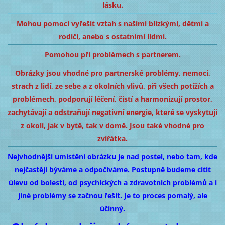
lásku.
Mohou pomoci vyřešit vztah s našimi blízkými, dětmi a
rodiči, anebo s ostatními lidmi.
Pomohou při problémech s partnerem.
Obrázky jsou vhodné pro partnerské problémy, nemoci,
strach z lidí, ze sebe a z okolních vlivů, při všech potížích a
problémech, podporují léčení, čistí a harmonizují prostor,
zachytávají a odstraňují negativní energie, které se vyskytují
z okolí, jak v bytě, tak v domě. Jsou také vhodné pro
zvířátka.
Nejvhodnější umístění obrázku je nad postel, nebo tam, kde
nejčastěji býváme a odpočíváme. Postupně budeme cítit
úlevu od bolestí, od psychických a zdravotních problémů a i
jiné problémy se začnou řešit. Je to proces pomalý, ale
účinný.