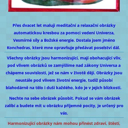
Přes dvacet let maluji meditační a relaxační obrázky
automatickou kresbou za pomoci vedení Univerza,
Vesmírné síly a Božské energie. Dostala jsem jméno
Konchedras, které mne opravňuje předávat poselství dál.
Všechny obrázky jsou harmonizující, mají obohacující vliv,
pod vlivem obrázků se zamýšlíme nad zákony Universa a
chápeme souvislosti, jež se nám v životě dějí. Obrázky jsou
neustále pod vlivem životní energie, tudíž působí
blahodárně na tělo i duši každého, kdo je v jejich blízkosti.
Nechte na sebe obrázek působit. Pokud se vám obrázek
zalíbí a budete mít u obrázku příjemné pocity, je určený pro
vás.
Harmonizující obrázky nám mohou přinést zdraví, štěstí,