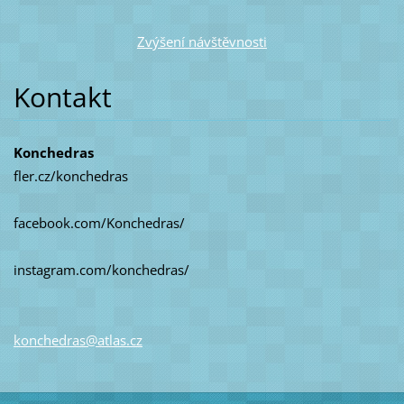
Zvýšení návštěvnosti
Kontakt
Konchedras
fler.cz/konchedras
facebook.com/Konchedras/
instagram.com/konchedras/
konchedr
as@atlas
.cz