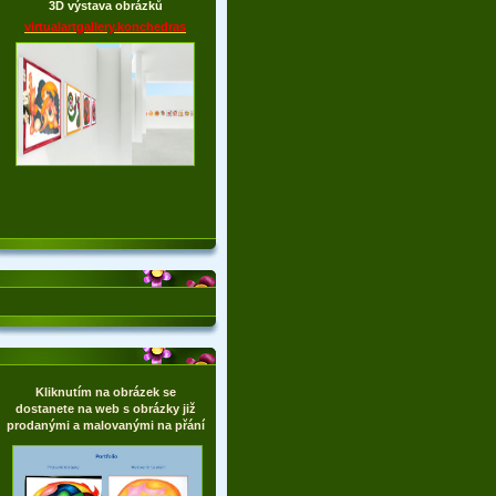
3D výstava obrázků
virtualartgallery.konchedras
Kliknutím na obrázek se
dostanete na web s obrázky již
prodanými a malovanými na přání