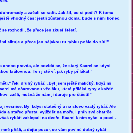
 ves.
y dohromady a začali se radit. Jak žít, co si počít? K tomu,
 ještě vhodný čas; jestli zůstanou doma, bude s nimi konec.
 se rozhodli, že přece jen zkusí štěstí.
i slituje a přece jen nějakou tu rybku pošle do sítí!"
a anebo pravda, ale povídá se, že starý Kaarel se kdysi
ou královnou. Ten jistě ví, jak ryby přilákat."
ěti," řekl druhý rybář. „Byl jsem ještě maličký, když mi
aarel má očarovanou věcičku, která přiláká ryby v každé
ovi zašli, možná že nám ji daruje pro štěstí!"
ji vesnice. Byl kdysi statečný a na slovo vzatý rybář. Ale
a a stařec přestal vyjíždět na moře. I práh své chatrče
šak rybáři zaklepali na dveře, Kaarel k nim vyšel a pravil:
e mně přišli, a dejte pozor, co vám povím: dobrý rybář