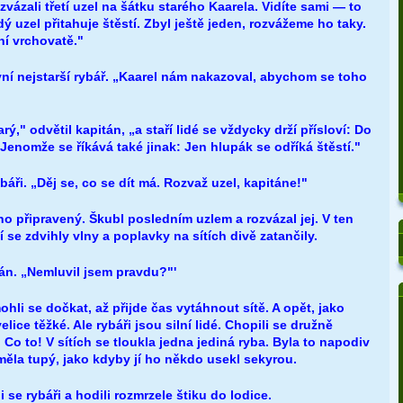
zvázali třetí uzel na šátku starého Kaarela. Vidíte sami — to
ý uzel přitahuje štěstí. Zbyl ještě jeden, rozvážeme ho taky.
ní vrchovatě."
yní nejstarší rybář. „Kaarel nám nakazoval, abychom se toho
arý," odvětil kapitán, „a staří lidé se vždycky drží přísloví: Do
Jenomže se říkává také jinak: Jen hlupák se odříká štěstí."
ybáři. „Děj se, co se dít má. Rozvaž uzel, kapitáne!"
o připravený. Škubl posledním uzlem a rozvázal jej. V ten
 se zdvihly vlny a poplavky na sítích divě zatančily.
tán. „Nemluvil jsem pravdu?"'
hli se dočkat, až přijde čas vytáhnout sítě. A opět, jako
elice těžké. Ale rybáři jsou silní lidé. Chopili se družně
 Co to! V sítích se tloukla jedna jediná ryba. Byla to napodiv
měla tupý, jako kdyby jí ho někdo usekl sekyrou.
i se rybáři a hodili rozmrzele štiku do lodice.