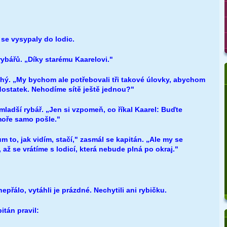
 se vysypaly do lodic.
 rybářů. „Díky starému Kaarelovi."
uhý. „My bychom ale potřebovali tři takové úlovky, abychom
dostatek. Nehodíme sítě ještě jednou?"
mladší rybář. „Jen si vzpomeň, co říkal Kaarel: Buďte
moře samo pošle."
 to, jak vidím, stačí," zasmál se kapitán. „Ale my se
ž se vrátíme s lodicí, která nebude plná po okraj."
nepřálo, vytáhli je prázdné. Nechytili ani rybičku.
itán pravil: