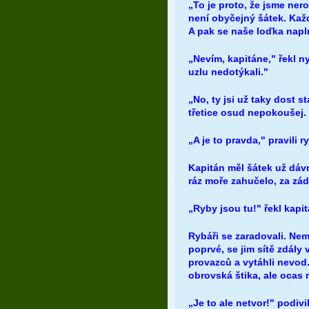
„To je proto, že jsme nero
není obyčejný šátek. Každ
A pak se naše loďka napl
„Nevím, kapitáne," řekl n
uzlu nedotýkali."
„No, ty jsi už taky dost st
třetice osud nepokoušej. 
„A je to pravda," pravili r
Kapitán měl šátek už dávn
ráz moře zahučelo, za zádí
„Ryby jsou tu!" řekl kapi
Rybáři se zaradovali. Nemo
poprvé, se jim sítě zdály v
provazců a vytáhli nevod.
obrovská štika, ale ocas 
„Je to ale netvor!" podivil