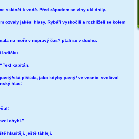
ce sklánět k vodě. Před západem se vlny uklidnily.
m ozvaly jakési hlasy. Rybáři vyskočili a rozhlíželi se kolem
ala na moře v nepravý čas? ptali se v duchu.
i lodičku.
" řekl kapitán.
 pastýřská píšťala, jako kdyby pastýř ve vesnici svolával
enský hlas:
ětil:
ozel chybí."
ě hlasitěji, ještě táhleji.