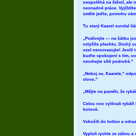
nespoléhá na štěstí, ale n
nesnadné práce. Vyjíždít
směle jeďte, pomohu vám
Tu starý Kaarel sundal šát
„Podívejte — na šátku jsou
vztyčíte plachtu. Druhý uze
uzel nerozvazujte! Jestli
buďte spokojení s tím, c
nevrhejte sítě podruhé."
„Neboj se, Kaarele," odpov
slovo."
„Mějte na paměti, že rybář
Celou noc vylévali rybáři
hotové.
Vskočili do lodice a odraz
Vypluli rychle ze zálivu a