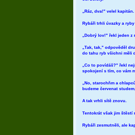
„Ráz, dva!" velel kapitán.
Rybáři trhli úvazky a ryby
„Dobrý lov!" řekl jeden z
„Tak, tak," odpověděl dr
do tahu ryb všichni měli 
„Co to povídáš?" řekl nej
spokojení s tím, co vám 
„No, starochňm a chlapcům
budeme červenat studem, a
A tak vrhli sítě znovu.
Tentokrát však jim štěstí 
Rybáři zesmutněli, ale kap