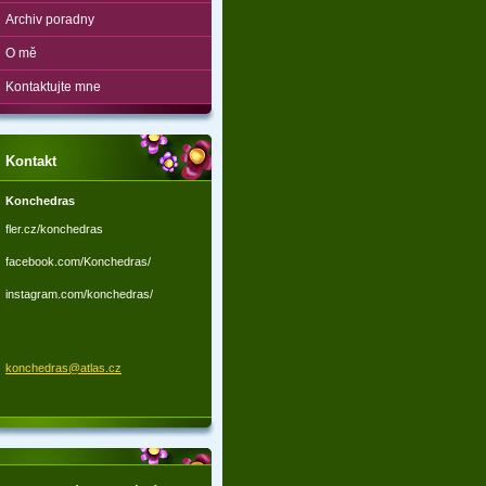
Archiv poradny
O mě
Kontaktujte mne
Kontakt
Konchedras
fler.cz/konchedras
facebook.com/Konchedras/
instagram.com/konchedras/
konchedr
as@atlas
.cz