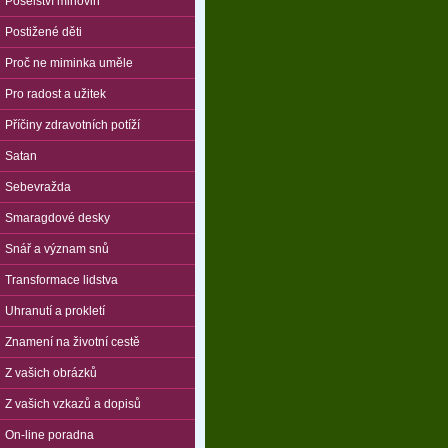
Poselství mlhovin
Postižené děti
Proč ne miminka uměle
Pro radost a užitek
Příčiny zdravotních potíží
Satan
Sebevražda
Smaragdové desky
Snář a význam snů
Transformace lidstva
Uhranutí a prokletí
Znamení na životní cestě
Z vašich obrázků
Z vašich vzkazů a dopisů
On-line poradna