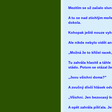
Mezitím se už začalo slun
A tu se nad ztichlým moře
dokola.
Kohopak ještě nouze vyhn
Ale nikde nebylo vidět an
„Možná že to křičel racek,
Tu zahrála hlasitě a táhle
stádo. Potom se otázal ž
„Jsou všichni doma?"
A zvučný dívčí hlásek odv
„Všichni. Jen bezocasý k
A opět zahrála píšťala. Ješt