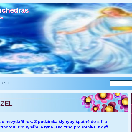
nchedras
nchedras
ky
ky
 UZEL
ZEL
u nevydařil rok. Z podzimka šly ryby špatně do sítí a
zdnotou. Pro rybáře je ryba jako zrno pro rolníka. Když