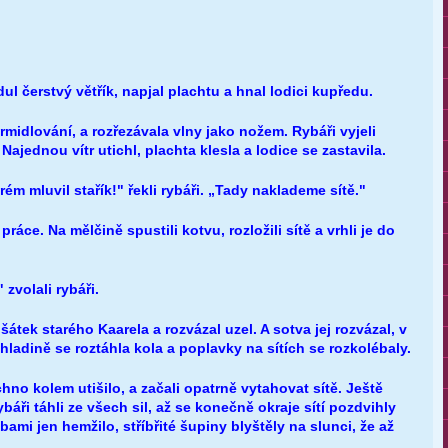
ul čerstvý větřík, napjal plachtu a hnal lodici kupředu.
rmidlování, a rozřezávala vlny jako nožem. Rybáři vyjeli
ajednou vítr utichl, plachta klesla a lodice se zastavila.
erém mluvil stařík!" řekli rybáři. „Tady naklademe sítě."
ráce. Na mělčině spustili kotvu, rozložili sítě a vrhli je do
 zvolali rybáři.
šátek starého Kaarela a rozvázal uzel. A sotva jej rozvázal, v
hladině se roztáhla kola a poplavky na sítích se rozkolébaly.
hno kolem utišilo, a začali opatrně vytahovat sítě. Ještě
báři táhli ze všech sil, až se konečně okraje sítí pozdvihly
ami jen hemžilo, stříbřité šupiny blyštěly na slunci, že až