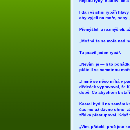
nejsou ryby, hladoví celá
I dali všichni rybáři hlav
aby vyjeli na moře, nebyl
Přemýšleli a rozmýšleli, až
„Možná že se moře nad nám
Tu pravil jeden rybář:
„Nevím, je — li to pohádk
přátelil se samotnou mořsk
„I mně se něco míhá v pam
dědeček vypravoval, že K
době. Co abychom k stařík
Kaarel bydlil na samém kra
čas mu už dávno ohnul zád
zřídka přestupoval. Když v
„Vím, přátelé, proč jste k