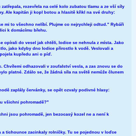
 zatřepala, rozevřela na celé kolo zubatou tlamu a ze vší síly
by. Ale kapitán ji kopl botou a hlasitě křikl na své druhy:
e mi to všechno nelíbí. Plujme co nejrychleji odtud." Rybáři
lodici k domácímu břehu.
se opírali do vesel jak chtěli, lodice se nehnula z místa. Jako
lo, jako kdyby dno lodice přirostlo k vodě. Veslovali a
opojela kupředu ani o píď.
c. Chvílemi odhazovali v zoufalství vesla, a zas znovu se do
nebylo platné. Zdálo se, že žádná síla na světě nemůže člunem
hodě zaplály červánky, se opět ozvaly podivné hlasy:
sou všichni pohromadě?"
ichni jsou pohromadě, jen bezocasý kozel ne a není k
 a tichounce zacinkaly rolničky. Tu se pojednou v loďce