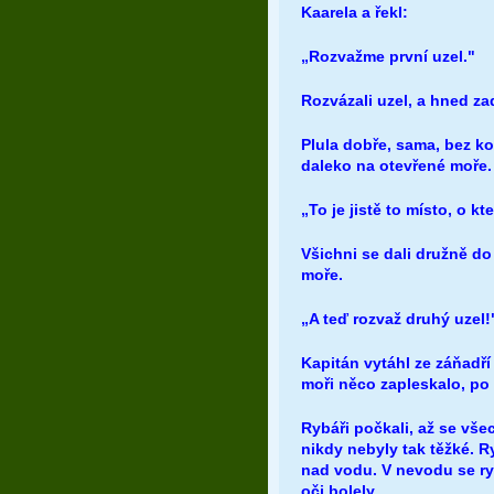
Kaarela a řekl:
„Rozvažme první uzel."
Rozvázali uzel, a hned zad
Plula dobře, sama, bez ko
daleko na otevřené moře. N
„To je jistě to místo, o kt
Všichni se dali družně do p
moře.
„A teď rozvaž druhý uzel!"
Kapitán vytáhl ze záňadří 
moři něco zapleskalo, po 
Rybáři počkali, až se všec
nikdy nebyly tak těžké. Ry
nad vodu. V nevodu se ryb
oči bolely.