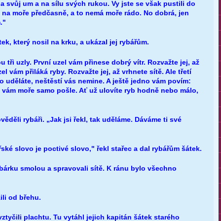
a svůj um a na sílu svých rukou. Vy jste se však pustili do
e na moře předčasně, a to nemá moře rádo. No dobrá, jen
."
ek, který nosil na krku, a ukázal jej rybářům.
 tři uzly. První uzel vám přinese dobrý vítr. Rozvažte jej, až
l vám přiláká ryby. Rozvažte jej, až vrhnete sítě. Ale třetí
 to uděláte, neštěstí vás nemine. A ještě jedno vám povím:
o vám moře samo pošle. Ať už ulovíte ryb hodně nebo málo,
ěděli rybáři. „Jak jsi řekl, tak uděláme. Dáváme ti své
ské slovo je poctivé slovo," řekl stařec a dal rybářům šátek.
 bárku smolou a spravovali sítě. K ránu bylo všechno
ili od břehu.
 vztyčili plachtu. Tu vytáhl jejich kapitán šátek starého