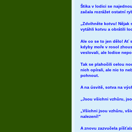
Štika v lodici se najednou
začala rozrážet ostatní ry
„Zdvihněte kotvu! Nějak s
vytáhli kotvu a obrátili 
Ale co se to jen dělo! Ať 
kdyby moře v rosol zhoust
veslovali, ale lodice nep
Tak se plahočili celou no
nich opírali, ale nic to 
pohnout.
A na úsvitě, sotva na výc
„Jsou všichni vzhůru, j
„Všichni jsou vzhůru, vš
nalezení!"
A znovu zazvučela píšťala